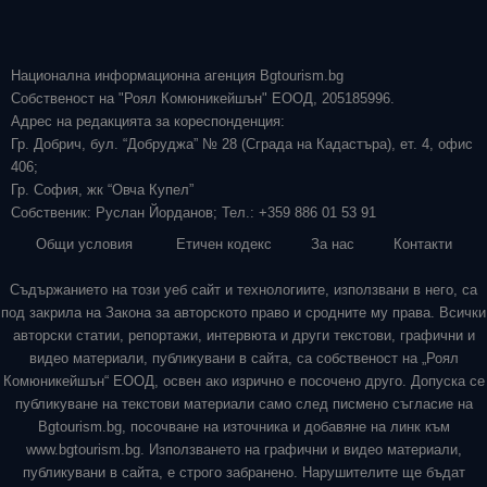
Национална информационна агенция Bgtourism.bg
Собственост на "Роял Комюникейшън" ЕООД, 205185996.
Адрес на редакцията за кореспонденция:
Гр. Добрич, бул. “Добруджа” № 28 (Сграда на Кадастъра), ет. 4, офис
406;
Гр. София, жк “Овча Купел”
Собственик: Руслан Йорданов; Тел.: +359 886 01 53 91
Общи условия
Етичен кодекс
За нас
Контакти
Съдържанието на този уеб сайт и технологиите, използвани в него, са
под закрила на Закона за авторското право и сродните му права. Всички
авторски статии, репортажи, интервюта и други текстови, графични и
видео материали, публикувани в сайта, са собственост на „Роял
Комюникейшън“ ЕООД, освен ако изрично е посочено друго. Допуска се
публикуване на текстови материали само след писмено съгласие на
Bgtourism.bg, посочване на източника и добавяне на линк към
www.bgtourism.bg. Използването на графични и видео материали,
публикувани в сайта, е строго забранено. Нарушителите ще бъдат