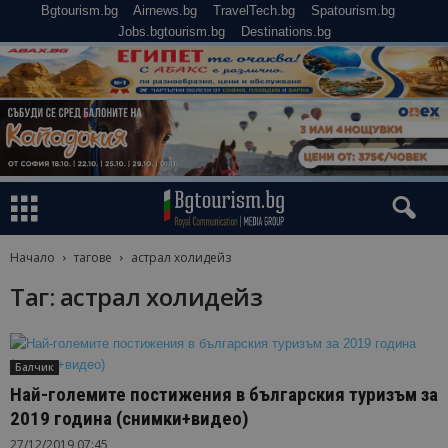
Bgtourism.bg
Airnews.bg
TravelTech.bg
Spatourism.bg
Jobs.bgtourism.bg
Destinations.bg
Начало
тагове
астрал холидейз
Таг: астрал холидейз
Балчик
Най-големите постижения в българския туризъм за
2019 година (снимки+видео)
27/12/2019 07:45