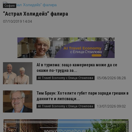
София
“Астрал Холидейз” фалира
07/10/2019 14:04
AI в туризма: защо камериерка може да се
окаже по-трудна за...
05/08/2026 08:28
AI Travel Economy с Елица Стоилова
Тим Браун: Хотелите губят пари заради грешки в
данните и липсващи...
13/07/2026 09:02
AI Travel Economy с Елица Стоилова