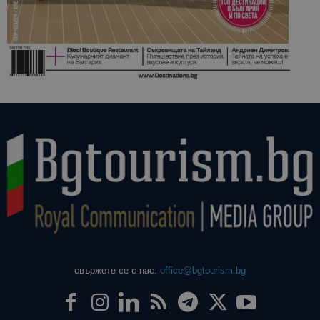
свържете се с нас:
office@bgtourism.bg