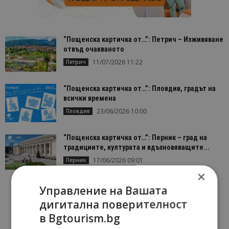
“Пощенска картичка от…”: Петрич – Изживяване
отвъд очакваното
11/07/2026 11:22
Петрич
“Пощенска картичка от…”: Пловдив, градът на
всички времена
23/06/2026 10:00
Пловдив
“Пощенска картичка от…”: Перник – град на
традициите, културата и вдъхновяващите...
17/06/2026 09:01
Перник
×
Управление на Вашата
дигитална поверителност
в Bgtourism.bg