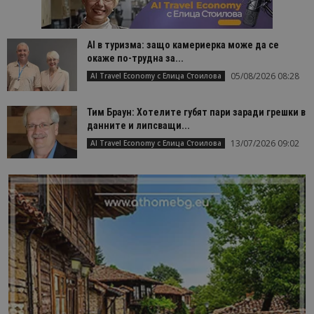
AI в туризма: защо камериерка може да се
окаже по-трудна за...
05/08/2026 08:28
AI Travel Economy с Елица Стоилова
Тим Браун: Хотелите губят пари заради грешки в
данните и липсващи...
13/07/2026 09:02
AI Travel Economy с Елица Стоилова