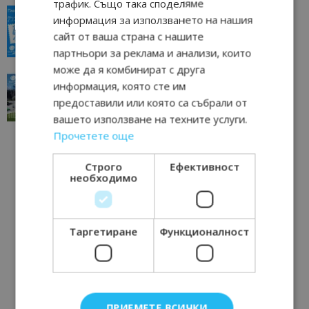
трафик. Също така споделяме
“Пощенска картичка от…”: Пловдив, градът на
информация за използването на нашия
всички времена
сайт от ваша страна с нашите
23/06/2026 10:00
Пловдив
партньори за реклама и анализи, които
може да я комбинират с друга
“Пощенска картичка от…”: Перник – град на
информация, която сте им
традициите, културата и вдъхновяващите...
предоставили или която са събрали от
17/06/2026 09:01
Перник
вашето използване на техните услуги.
Прочетете още
Строго
Ефективност
необходимо
Таргетиране
Функционалност
ПРИЕМЕТЕ ВСИЧКИ