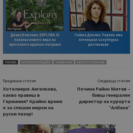
Интервю
Интервю
Диана Благоева: EXPLORA III
Галина Декова: Перник има
показва новото лице на
потенциал за културна
луксозното круизно пътуване
дестинация
ТАГОВЕ
АСТРАЛ ХОЛИДЕЙЗ
ТОМАС КУК
ХРИСТО ГЪЛБАЧЕВ
Предишна статия
Следваща статия
Хотелиери: Ангелкова,
Почина Райно Митев –
какво правиш в
бивш генерален
Германия? Крайно време
директор на курорта
е за спешни мерки на
“Албена”
руски пазар!