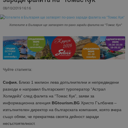
08/10/2019 16:16
Хотелите в България ще затворят по-рано заради фалита на “Томас Кук”
Чуйте статията:
София.
Близо 1 милион лева допълнителни и непредвидени
разходи е направил българският туроператор “Астрал
Холидейз” след фалита на “Томас Кук”, заяви за
информационна агенция
BGtourism.BG
Христо Гълбачев –
изпълнителен директор на българската компания, която вчера
също обяви, че прекратява своята дейност заради
несъстоятелност.