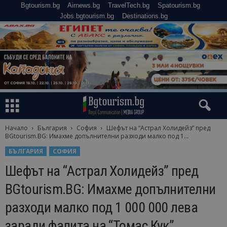
Bgtourism.bg
Airnews.bg
TravelTech.bg
Spatourism.bg
Jobs.bgtourism.bg
Destinations.bg
Начало
България
София
Шефът на “Астрал Холидейз” пред
BGtourism.BG: Имахме допълнителни разходи малко под 1...
БЪЛГАРИЯ
СОФИЯ
Шефът на “Астрал Холидейз” пред
BGtourism.BG: Имахме допълнителни
разходи малко под 1 000 000 лева
заради фалита на “Томас Кук”