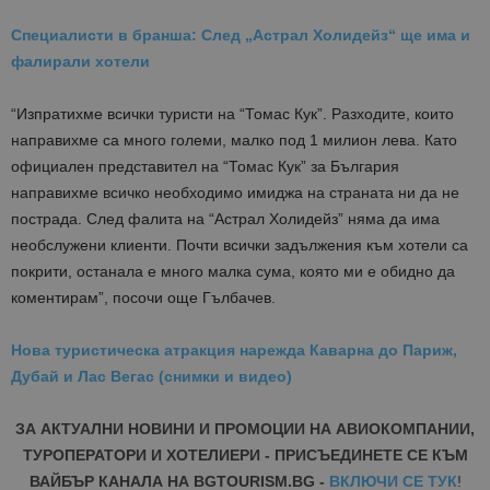
Специалисти в бранша: След „Астрал Холидейз“ ще има и
фалирали хотели
“Изпратихме всички туристи на “Томас Кук”. Разходите, които
направихме са много големи, малко под 1 милион лева. Като
официален представител на “Томас Кук” за България
направихме всичко необходимо имиджа на страната ни да не
пострада. След фалита на “Астрал Холидейз” няма да има
необслужени клиенти. Почти всички задължения към хотели са
покрити, останала е много малка сума, която ми е обидно да
коментирам”, посочи още Гълбачев.
Нова туристическа атракция нарежда Каварна до Париж,
Дубай и Лас Вегас (снимки и видео)
ЗА АКТУАЛНИ НОВИНИ И ПРОМОЦИИ НА АВИОКОМПАНИИ,
ТУРОПЕРАТОРИ И ХОТЕЛИЕРИ - ПРИСЪЕДИНЕТЕ СЕ КЪМ
ВАЙБЪР КАНАЛА НА BGTOURISM.BG -
ВКЛЮЧИ СЕ ТУК
!