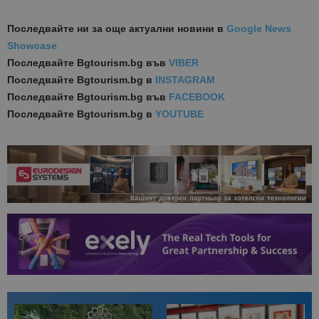
Последвайте ни за още актуални новини
в
Google News
Showcase
Последвайте
Bgtourism.bg във
VIBER
Последвайте
Bgtourism.bg в
INSTAGRAM
Последвайте
Bgtourism.bg във
FACEBOOK
Последвайте
Bgtourism.bg в
YOUTUBE