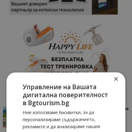
×
Управление на Вашата
дигитална поверителност
в Bgtourism.bg
“Пощенска картичка от…”: Петрич – Изживяване
Ние използваме бисквитки, за да
отвъд очакваното
персонализираме съдържанието,
11/07/2026 11:22
Петрич
рекламите и да анализираме нашия