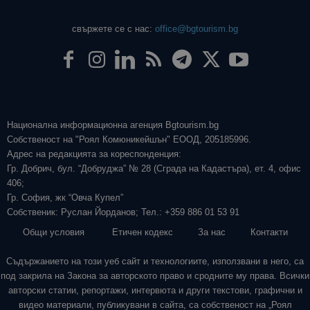
свържете се с нас:
office@bgtourism.bg
Национална информационна агенция Bgtourism.bg
Собственост на "Роял Комюникейшън" ЕООД, 205185996.
Адрес на редакцията за кореспонденция:
Гр. Добрич, бул. “Добруджа” № 28 (Сграда на Кадастъра), ет. 4, офис
406;
Гр. София, жк “Овча Купел”
Собственик: Руслан Йорданов; Тел.: +359 886 01 53 91
Общи условия
Етичен кодекс
За нас
Контакти
Съдържанието на този уеб сайт и технологиите, използвани в него, са
под закрила на Закона за авторското право и сродните му права. Всички
авторски статии, репортажи, интервюта и други текстови, графични и
видео материали, публикувани в сайта, са собственост на „Роял