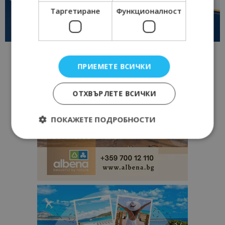
Таргетиране
Функционалност
ПРИЕМЕТЕ ВСИЧКИ
ОТХВЪРЛЕТЕ ВСИЧКИ
ПОКАЖЕТЕ ПОДРОБНОСТИ
Строго необходимо
Ефективност
Таргетиране
Функционалност
Строго необходимите бисквитки позволяват
основната функционалност на уебсайта, като
потребителско влизане и управление на
акаунта. Уебсайтът не може да се използва
правилно без строго необходими бисквитки.