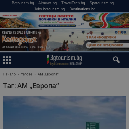
Bgtourism.bg
Airnews.bg
TravelTech.bg
Spatourism.bg
Jobs.bgtourism.bg
Destinations.bg
Начало
тагове
АМ „Европа“
Таг: АМ „Европа“