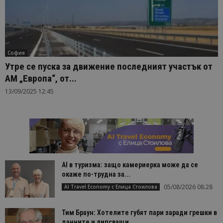
София
Утре се пуска за движение последният участък от
АМ „Европа“, от...
13/09/2025 12:45
AI в туризма: защо камериерка може да се
окаже по-трудна за...
05/08/2026 08:28
AI Travel Economy с Елица Стоилова
Тим Браун: Хотелите губят пари заради грешки в
данните и липсващи...