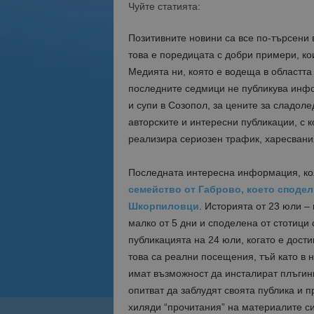
Чуйте статията:
Позитивните новини са все по-търсени 
това е поредицата с добри примери, к
Медията ни, която е водеща в областта 
последните седмици не публикува инфо
и супи в Созопол, за цените за сладоле
авторските и интересни публикации, с 
реализира сериозен трафик, харесвани
Последната интересна информация, коя
семейство от Габрово, което сподел
Шкорпиловци
. Историята от 23 юли –
малко от 5 дни и споделена от стотици
публикацията на 24 юли, когато е дост
това са реални посещения, тъй като в 
имат възможност да инсталират плъгин
опитват да заблудят своята публика и п
хиляди “прочитания” на материалите с