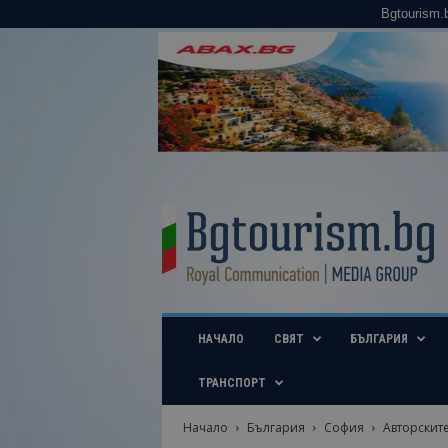
Bgtourism.
B
g
t
o
u
r
i
НАЧАЛО
СВЯТ
БЪЛГАРИЯ
s
m
.
ТРАНСПОРТ
b
g
Начало
България
София
Авторскит
–