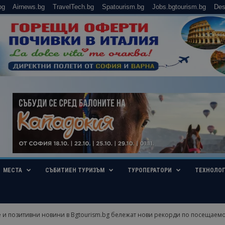
bg
Airnews.bg
TravelTech.bg
Spatourism.bg
Jobs.bgtourism.bg
Des
МЕСТА
СЪБИТИЕН ТУРИЗЪМ
ТУРОПЕРАТОРИ
ТЕХНОЛО
е и позитивни новини в Bgtourism.bg бележат нови рекорди по посещаемо