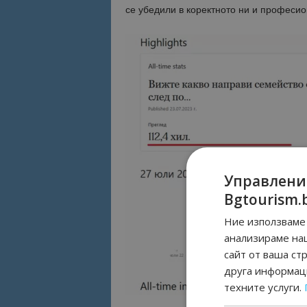
се убедили в коректното ни и професи
Управлени
Bgtourism.
Ние използваме 
анализираме на
сайт от ваша ст
друга информаци
техните услуги.