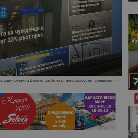
зитивни новини в Bgtourism.bg бележат нови рекорди по посещаемост