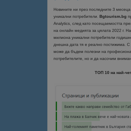
Новините ни през последните 3 месеца 
Име
Име
уникални потребители.
Bgtourism.bg
пр
sc_is_visitor_uniq
Analytics, след като посещаемостта пр
is_visitor_unique
на онлайн медията за цялата 2022 г. На
милиона уникални потребители годишно
днешна дата тя е реално постижима. С
is_unique
може да бъдем полезни на професионал
потребителите, но и да насочим вниман
_ga_B09EBBY8PY
ТОП 10 на най-че
_ga_WXPDN4HSCV
_ga_FK650GXHRZ
_ga