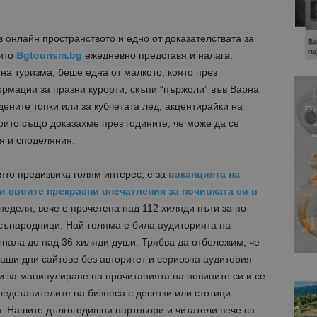
в онлайн пространството и едно от доказателствата за
оито
Bgtourism.bg
ежедневно представя и налага.
на туризма, беше една от малкото, която през
рмации за празни курорти, скъпи “пържоли” във Варна
дените топки или за кубчетата лед, акцентирайки на
които също доказахме през годините, че може да се
я и споделяния.
то предизвика голям интерес, е за
ваканцията на
и своите прекрасни впечатления за почивката си в
 неделя, вече е прочетена над 112 хиляди пъти за по-
 сънародници. Най-голяма е била аудиторията на
игнала до над 36 хиляди души. Трябва да отбележим, че
наши дни сайтове без авторитет и сериозна аудитория
и за манипулиране на прочитанията на новините си и се
редставителите на бизнеса с десетки или стотици
и. Нашите дългогодишни партньори и читатели вече са