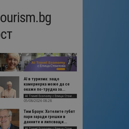
ourism.bg
ст
AI в туризма: защо
камериерка може да се
окаже по-трудна за...
AI Travel Economy с Елица Стоилова
05/08/2026 08:28
Тим Браун: Хотелите губят
пари заради грешки в
данните и липсващи...
AI Travel Economy с Елица Стоилова