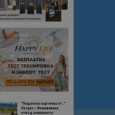
“Пощенска картичка от…”:
Петрич – Изживяване
отвъд очакваното