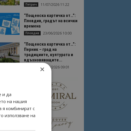
11/07/2026 11:22
Петрич
“Пощенска картичка от…”:
Пловдив, градът на всички
времена
23/06/2026 10:00
Пловдив
“Пощенска картичка от…”:
Перник – град на
традициите, културата и
вдъхновяващите...
×
17/06/2026 09:01
Перник
 и да
ето на нашия
а я комбинират с
то използване на