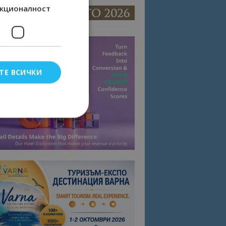
кционалност
ТЕ ВСИЧКИ
елско влизане и
тки.
омните съгласието
квитки на сайта.