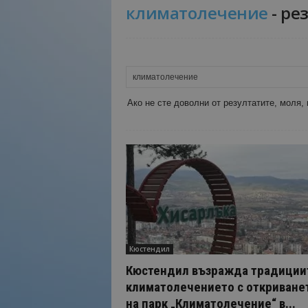
климатолечение
-
рез
Н
а
й
-
в
а
ж
Ако не сте доволни от резултатите, моля,
н
о
т
о
о
т
т
у
р
и
Кюстендил
з
Кюстендил възражда традиции
м
климатолечението с откриване
а
на парк „Климатолечение“ в...
!