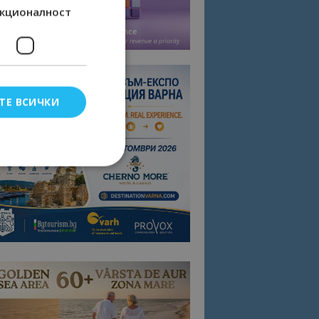
кционалност
ТЕ ВСИЧКИ
елско влизане и
тки.
омните съгласието
квитки на сайта.