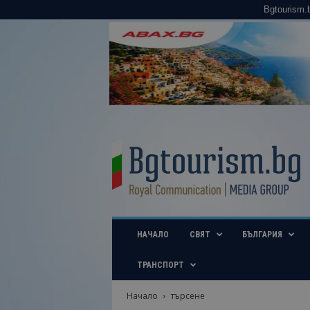
Bgtourism.
B
g
t
o
u
r
i
НАЧАЛО
СВЯТ
БЪЛГАРИЯ
s
m
.
ТРАНСПОРТ
b
g
Начало
търсене
–