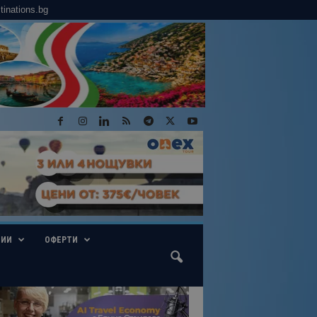
tinations.bg
ГИИ
ОФЕРТИ