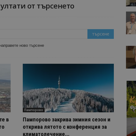
ултати от търсенето
 направете ново търсене
Пампорово
те в
Пампорово закрива зимния сезон и
то
открива лятото с конференция за
климатолечение...