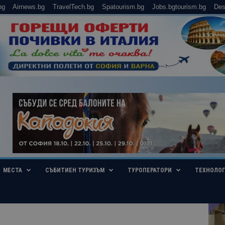
bg
Airnews.bg
TravelTech.bg
Spatourism.bg
Jobs.bgtourism.bg
Des
МЕСТА
СЪБИТИЕН ТУРИЗЪМ
ТУРОПЕРАТОРИ
ТЕХНОЛО