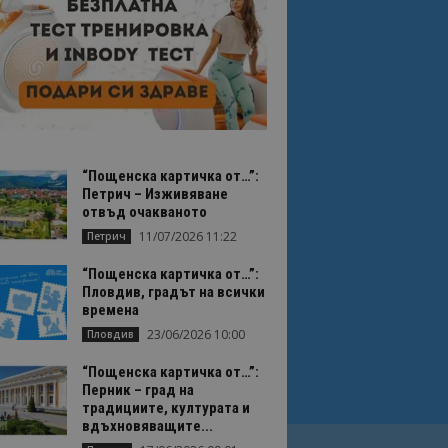
“Пощенска картичка от…”:
Петрич – Изживяване
отвъд очакваното
11/07/2026 11:22
Петрич
“Пощенска картичка от…”:
Пловдив, градът на всички
времена
23/06/2026 10:00
Пловдив
“Пощенска картичка от…”:
Перник – град на
традициите, културата и
вдъхновяващите...