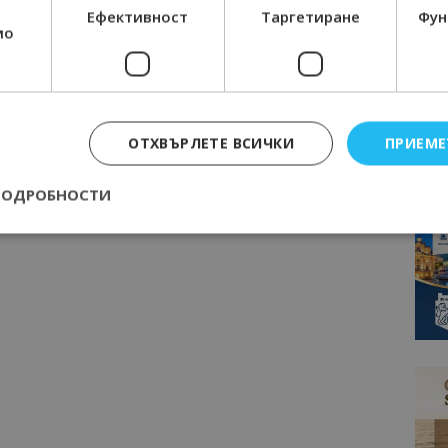
Ефективност
Таргетиране
Фун
мо
страница 1 на 10
ОТХВЪРЛЕТЕ ВСИЧКИ
ПРИЕМЕ
ПОДРОБНОСТИ
Строго необходимо
Ефективност
Таргетиране
Функционалност
е бисквитки позволяват основната функционалност на уебсайта, като потребит
нта. Уебсайтът не може да се използва правилно без строго необходими бискви
Доставчик
/
Валиден
Описание
Домейн
до
epted
lisandraramos.com
7 дни
Тази бисквитка се използва, за да зап
bgtourism.bg
на потребителя за използването на бис