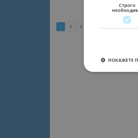
Строго
необходи
...
1
2
3
10
ПОКАЖЕТЕ 
Строго необходимит
управление на акау
Име
cookie_notice_acc