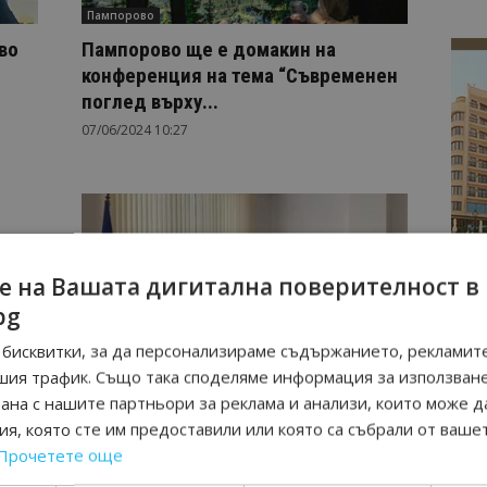
Пампорово
во
Пампорово ще е домакин на
конференция на тема “Съвременен
поглед върху...
07/06/2024 10:27
е на Вашата дигитална поверителност в
bg
бисквитки, за да персонализираме съдържанието, рекламите
Пампорово
шия трафик. Също така споделяме информация за използван
а
Здравният туризъм и
рана с нашите партньори за реклама и анализи, които може д
сти
климатолечението ще бъдат фокус
я, която сте им предоставили или която са събрали от ваше
на юбилейния годишен конгрес...
Прочетете още
16/01/2023 17:16