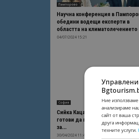
Пампорово
Научна конференция в Пампоро
обедини водещи експерти в
областта на климатолечението
04/07/2024 15:21
Управлени
Bgtourism.
Ние използваме 
София
анализираме на
Сийка Кацарова: СПА хотелите с
сайт от ваша ст
готови да посрещнат своите го
друга информаци
за...
техните услуги.
30/04/2024 11:41