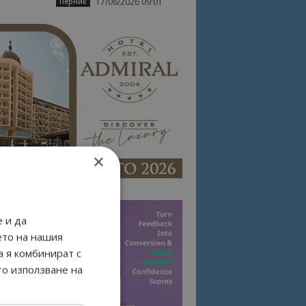
17/06/2026 09:01
Перник
×
 и да
ето на нашия
а я комбинират с
то използване на