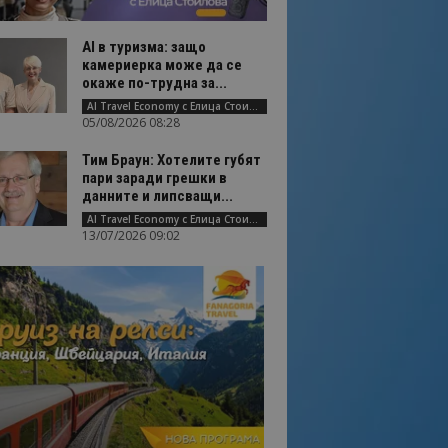
AI в туризма: защо
камериерка може да се
окаже по-трудна за...
AI Travel Economy с Елица Стоилова
05/08/2026 08:28
Тим Браун: Хотелите губят
пари заради грешки в
данните и липсващи...
AI Travel Economy с Елица Стоилова
13/07/2026 09:02