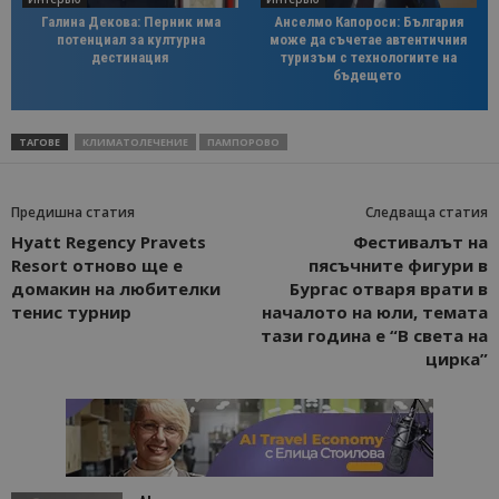
Галина Декова: Перник има
Анселмо Капороси: България
потенциал за културна
може да съчетае автентичния
дестинация
туризъм с технологиите на
бъдещето
ТАГОВЕ
КЛИМАТОЛЕЧЕНИЕ
ПАМПОРОВО
Предишна статия
Следваща статия
Hyatt Regency Pravets
Фестивалът на
Resort отново ще е
пясъчните фигури в
домакин на любителки
Бургас отваря врати в
тенис турнир
началото на юли, темата
тази година е “В света на
цирка”