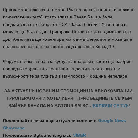
Програмата включва и темата “Ролята на движението и ползи от
климатолечението”, която влиза в Панел 5 и ще бъде
представена от лектори от НСА “Васил Левски”. Участници в
модула ще бъдат доц. Григорова-Петрова и доц. Димитрова, а
доц. Ангелчева ще коментира как климатотерапията може да е
полезна за възстановяването след прекаран Ковид-19.
Форумът включва богата културна програма, която ще разкрия
природните красоти и традиции на дестинацията, както и
възможностите за туризъм в Пампорово и община Чепеларе.
ЗА АКТУАЛНИ НОВИНИ И ПРОМОЦИИ НА АВИОКОМПАНИИ,
ТУРОПЕРАТОРИ И ХОТЕЛИЕРИ - ПРИСЪЕДИНЕТЕ СЕ КЪМ
ВАЙБЪР КАНАЛА НА BGTOURISM.BG -
ВКЛЮЧИ СЕ ТУК
!
Последвайте ни за още актуални новини
в
Google News
Showcase
Последвайте
Bgtourism.bg във
VIBER