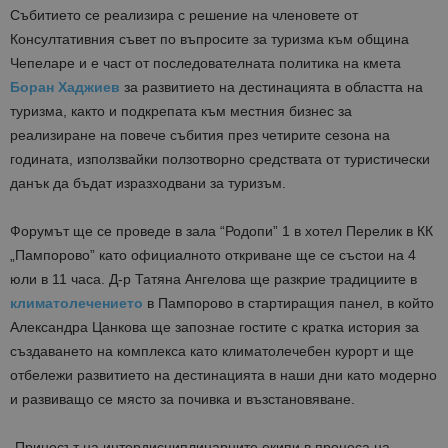
Събитието се реализира с решение на членовете от
Консултативния съвет по въпросите за туризма към община
Чепеларе и е част от последователната политика на кмета
Боран Хаджиев
за развитието на дестинацията в областта на
туризма, както и подкрепата към местния бизнес за
реализиране на повече събития през четирите сезона на
годината, използвайки ползотворно средствата от туристически
данък да бъдат изразходвани за туризъм.
Форумът ще се проведе в зала “Родопи” 1 в хотел Перелик в КК
„Пампорово” като официалното откриване ще се състои на 4
юли в 11 часа. Д-р Татяна Ангелова ще разкрие традициите в
климатолечението
в Пампорово в стартиращия панел, в който
Александра Цанкова ще запознае гостите с кратка история за
създаването на комплекса като климатолечебен курорт и ще
отбележи развитието на дестинацията в наши дни като модерно
и развиващо се място за почивка и възстановяване.
„Приносът на интердисциплинарните екипи в процеса на