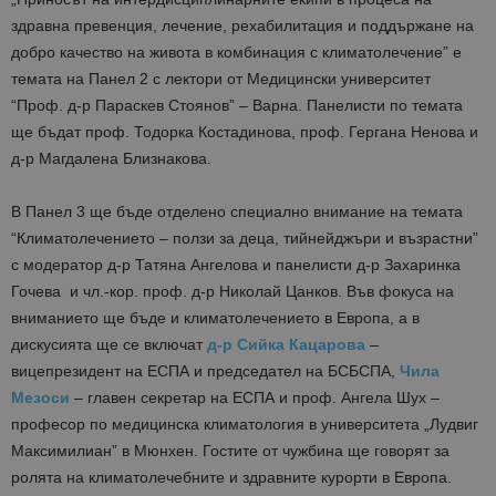
здравна превенция, лечение, рехабилитация и поддържане на
добро качество на живота в комбинация с климатолечение” е
темата на Панел 2 с лектори от Медицински университет
“Проф. д-р Параскев Стоянов” – Варна. Панелисти по темата
ще бъдат проф. Тодорка Костадинова, проф. Гергана Ненова и
д-р Магдалена Близнакова.
В Панел 3 ще бъде отделено специално внимание на темата
“Климатолечението – ползи за деца, тийнейджъри и възрастни”
с модератор д-р Татяна Ангелова и панелисти д-р Захаринка
Гочева и чл.-кор. проф. д-р Николай Цанков. Във фокуса на
вниманието ще бъде и климатолечението в Европа, а в
дискусията ще се включат
д-р Сийка Кацарова
–
вицепрезидент на ЕСПА и председател на БСБСПА,
Чила
Мезоси
– главен секретар на ЕСПА и проф. Ангела Шух –
професор по медицинска климатология в университета „Лудвиг
Максимилиан” в Мюнхен. Гостите от чужбина ще говорят за
ролята на климатолечебните и здравните курорти в Европа.