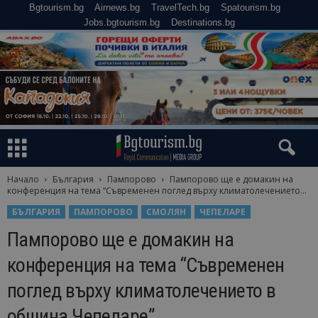
Bgtourism.bg
Airnews.bg
TravelTech.bg
Spatourism.bg
Jobs.bgtourism.bg
Destinations.bg
Начало
България
Пампорово
Пампорово ще е домакин на
конференция на тема “Съвременен поглед върху климатолечението...
БЪЛГАРИЯ
ПАМПОРОВО
СМОЛЯН
ЧЕПЕЛАРЕ
Пампорово ще е домакин на
конференция на тема “Съвременен
поглед върху климатолечението в
община Чепеларе”