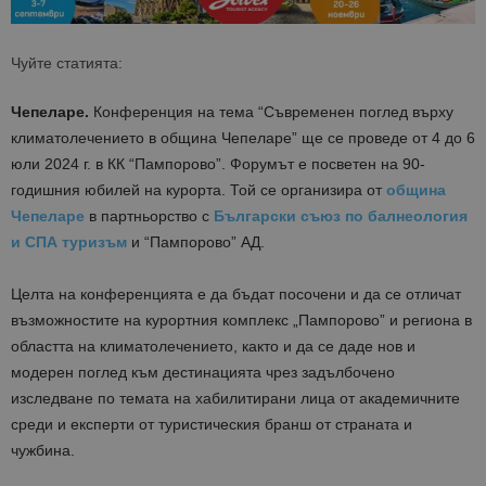
Чуйте статията:
Чепеларе.
Конференция на тема “Съвременен поглед върху
климатолечението в община Чепеларе” ще се проведе от 4 до 6
юли 2024 г. в КК “Пампорово”. Форумът е посветен на 90-
годишния юбилей на курорта. Той се организира от
община
Чепеларе
в партньорство с
Български съюз по балнеология
и СПА туризъм
и “Пампорово” АД.
Целта на конференцията е да бъдат посочени и да се отличат
възможностите на курортния комплекс „Пампорово” и региона в
областта на климатолечението, както и да се даде нов и
модерен поглед към дестинацията чрез задълбочено
изследване по темата на хабилитирани лица от академичните
среди и експерти от туристическия бранш от страната и
чужбина.