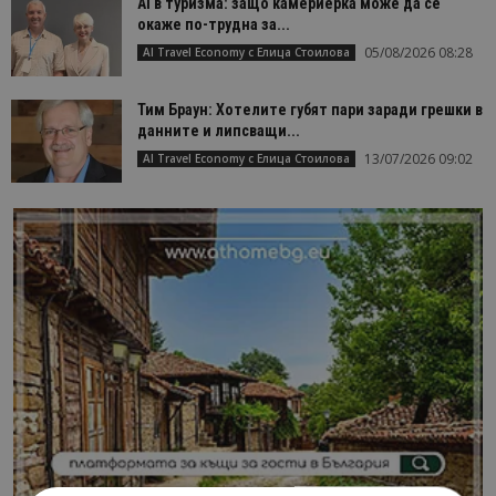
AI в туризма: защо камериерка може да се
окаже по-трудна за...
05/08/2026 08:28
AI Travel Economy с Елица Стоилова
Тим Браун: Хотелите губят пари заради грешки в
данните и липсващи...
13/07/2026 09:02
AI Travel Economy с Елица Стоилова