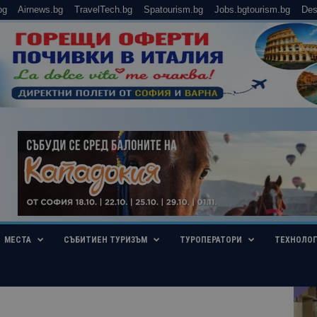
bg
Airnews.bg
TravelTech.bg
Spatourism.bg
Jobs.bgtourism.bg
Des
МЕСТА
СЪБИТИЕН ТУРИЗЪМ
ТУРОПЕРАТОРИ
ТЕХНОЛО