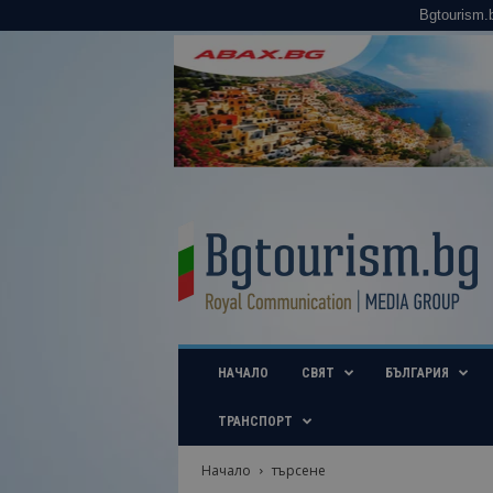
Bgtourism.
B
g
t
o
u
r
i
НАЧАЛО
СВЯТ
БЪЛГАРИЯ
s
m
.
ТРАНСПОРТ
b
g
Начало
търсене
–