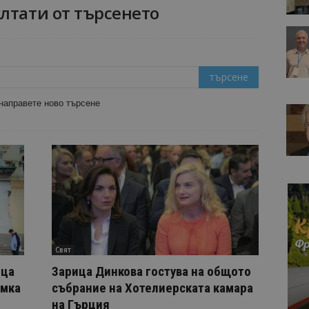
лтати от търсенето
 направете ново търсене
Свят
ица
Зарица Динкова гостува на общото
имка
събрание на Хотелиерската камара
на Гърция