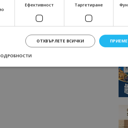
Ефективност
Таргетиране
Фун
мо
страница 1 на 25
ОТХВЪРЛЕТЕ ВСИЧКИ
ПРИЕМЕ
ПОДРОБНОСТИ
Строго необходимо
Ефективност
Таргетиране
Функционалност
е бисквитки позволяват основната функционалност на уебсайта, като потребит
нта. Уебсайтът не може да се използва правилно без строго необходими бискви
Доставчик
/
Валиден
Описание
Домейн
до
epted
lisandraramos.com
7 дни
Тази бисквитка се използва, за да зап
bgtourism.bg
на потребителя за използването на бис