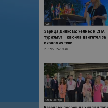
Свят
Зарица Динкова: Уелнес и СПА
туризмът – ключов двигател за
икономически...
25/09/2024 19:48
Стара Загора
Казанлък посрещна хиляди тур