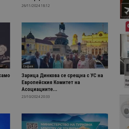
26/11/2024 18:12
София
само
Зарица Динкова се срещна с УС на
Европейския Комитет на
Асоциациите...
23/10/2024 20:33