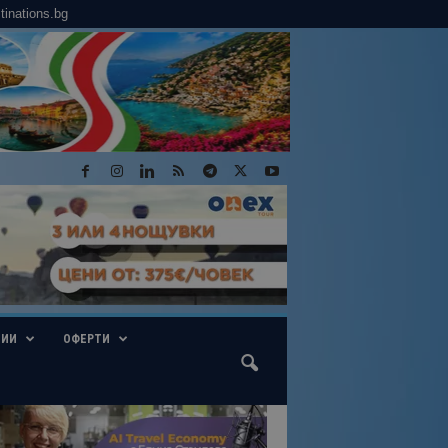
tinations.bg
ГИИ
ОФЕРТИ