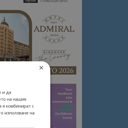
17/06/2026 09:01
Перник
×
 и да
ето на нашия
а я комбинират с
то използване на