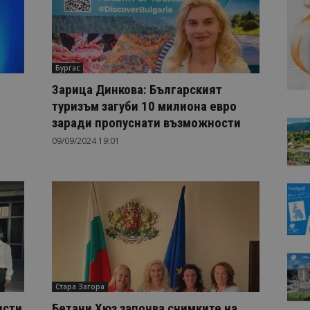
Бургас
Зарица Динкова: Българският
туризъм загуби 10 милиона евро
заради пропуснати възможности
09/09/2024 19:01
Стара Загора
исти
Бетани Хюз започва снимките на