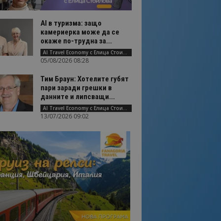
AI в туризма: защо
камериерка може да се
окаже по-трудна за...
AI Travel Economy с Елица Стоилова
05/08/2026 08:28
Тим Браун: Хотелите губят
пари заради грешки в
данните и липсващи...
AI Travel Economy с Елица Стоилова
13/07/2026 09:02