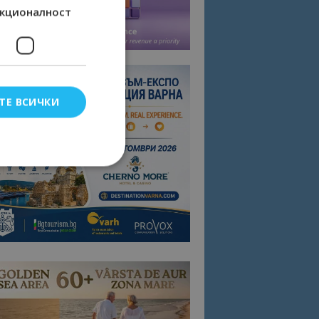
кционалност
ТЕ ВСИЧКИ
елско влизане и
тки.
омните съгласието
квитки на сайта.