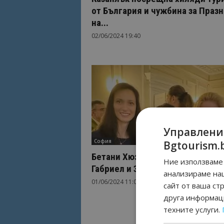
от България и чужбина за Празн
на...
02/06/2024 19:40
Управлени
София
Bgtourism.
Бетани Хюз се срещна с Мария
Ние използваме 
Габриел и Зарица Динкова
анализираме на
01/06/2024 11:05
сайт от ваша ст
друга информаци
техните услуги.