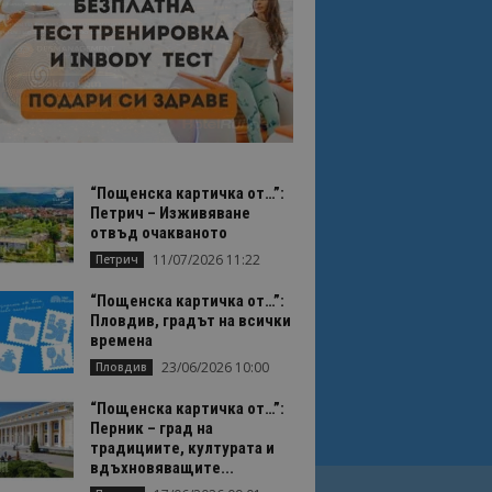
“Пощенска картичка от…”:
Петрич – Изживяване
отвъд очакваното
11/07/2026 11:22
Петрич
“Пощенска картичка от…”:
Пловдив, градът на всички
времена
23/06/2026 10:00
Пловдив
“Пощенска картичка от…”:
Перник – град на
традициите, културата и
вдъхновяващите...