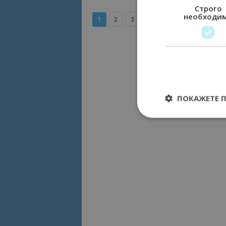
Строго
необходи
...
1
2
3
25
ПОКАЖЕТЕ 
Строго необходимит
управление на акау
Име
cookie_notice_acc