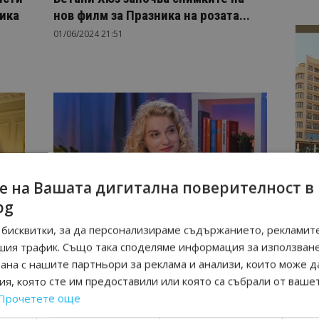
ика
нов филм за Празника на розата...
01/06/2024 21:51
е на Вашата дигитална поверителност в
София
bg
Зарица Динкова: За да имаме
бисквитки, за да персонализираме съдържанието, рекламите
конкурентен туристически продукт,
шия трафик. Също така споделяме информация за използван
сериозният бизнес в...
рана с нашите партньори за реклама и анализи, които може д
15/05/2024 20:23
я, която сте им предоставили или която са събрали от ваше
Прочетете още