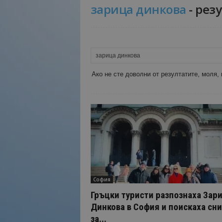
зарица динкова
-
резу
Н
а
й
-
в
а
ж
Ако не сте доволни от резултатите, моля,
н
о
т
о
о
т
т
у
р
и
София
з
Гръцки туристи разпознаха Зар
м
Динкова в София и поискаха сн
а
за...
!