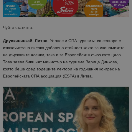
Чуйте статията:
Друскининкай, Литва.
Уелнес и СПА туризмът са сектори с
изключително висока добавена стойност както за икономиките
на държавите членки, така и за Европейския съюз като цяло.
Това заяви бившият министър на туризма Зарица Динкова,
която беше сред водещите лектори на годишния конгрес на
Европейската СПА асоциация (ESPA) в Литва.