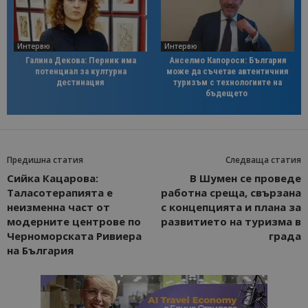
Интервю
Интервю
Галина Декова: Перник има
Анселмо Капороси: България
потенциал за културна
може да съчетае автентичния
дестинация
туризъм с технологиите на
бъдещето
Предишна статия
Следваща статия
Сийка Кацарова:
В Шумен се проведе
Таласотерапията е
работна среща, свързана
неизменна част от
с концепцията и плана за
модерните центрове по
развитието на туризма в
Черноморската Ривиера
града
на България