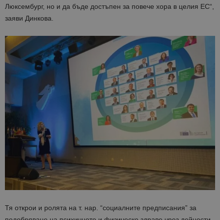
Люксембург, но и да бъде достъпен за повече хора в целия ЕС“,
заяви Динкова.
Тя открои и ролята на т. нар. “социалните предписания” за
подобряване на психичното и физическо здраве чрез дейности