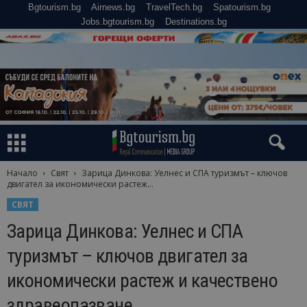
Bgtourism.bg
Airnews.bg
TravelTech.bg
Spatourism.bg
Jobs.bgtourism.bg
Destinations.bg
Начало
Свят
Зарица Динкова: Уелнес и СПА туризмът – ключов
двигател за икономически растеж...
СВЯТ
Зарица Динкова: Уелнес и СПА
туризмът – ключов двигател за
икономически растеж и качествено
здравеопазване