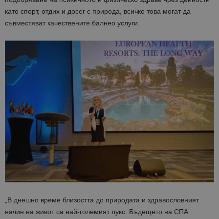
като спорт, отдих и досег с природа, всичко това могат да
съвместяват качествените балнео услуги.
„В днешно време близостта до природата и здравословният
начин на живот са най-големият лукс. Бъдещето на СПА