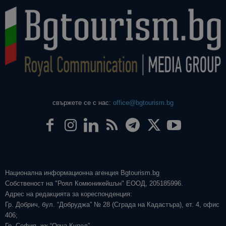
свържете се с нас:
office@bgtourism.bg
Национална информационна агенция Bgtourism.bg
Собственост на "Роял Комюникейшън" ЕООД, 205185996.
Адрес на редакцията за кореспонденция:
Гр. Добрич, бул. “Добруджа” № 28 (Сграда на Кадастъра), ет. 4, офис
406;
Гр. София, жк “Овча Купел”