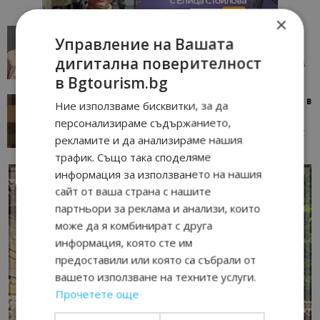
×
AI в туризма: защо камериерка може да се
Управление на Вашата
окаже по-трудна за...
дигитална поверителност
05/08/2026 08:28
AI Travel Economy с Елица Стоилова
в Bgtourism.bg
Тим Браун: Хотелите губят пари заради грешки в
Ние използваме бисквитки, за да
данните и липсващи...
персонализираме съдържанието,
13/07/2026 09:02
AI Travel Economy с Елица Стоилова
рекламите и да анализираме нашия
трафик. Също така споделяме
информация за използването на нашия
сайт от ваша страна с нашите
партньори за реклама и анализи, които
може да я комбинират с друга
информация, която сте им
предоставили или която са събрали от
вашето използване на техните услуги.
Прочетете още