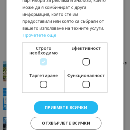
партньори за реклама и анализи, които
може да я комбинират с друга
информация, която сте им
предоставили или която са събрали от
вашето използване на техните услуги.
Прочетете още
Строго
Ефективност
необходимо
“Пощенска картичка от…”: Петрич – Изживяване
отвъд очакваното
Таргетиране
Функционалност
11/07/2026 11:22
Петрич
“Пощенска картичка от…”: Пловдив, градът на
всички времена
23/06/2026 10:00
Пловдив
ПРИЕМЕТЕ ВСИЧКИ
“Пощенска картичка от…”: Перник – град на
ОТХВЪРЛЕТЕ ВСИЧКИ
традициите, културата и вдъхновяващите...