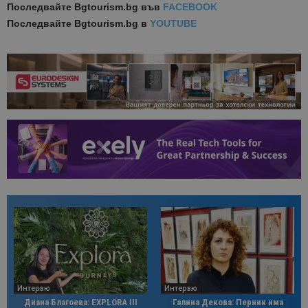
Последвайте
Bgtourism.bg във
FACEBOOK
Последвайте
Bgtourism.bg в
YOUTUBE
Интервю
Интервю
Диана Благоева: EXPLORA III
Галина Декова: Перник има