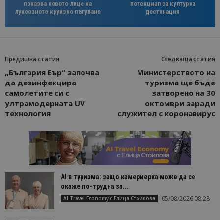
показва новото лице на
потенциал за културна
луксозното круизно пътуване
дестинация
Предишна статия
Следваща статия
„България Еър“ започва
Министерството на
да дезинфекцира
туризма ще бъде
самолетите си с
затворено на 30
ултрамодернaта UV
октомври заради
технология
служител с коронавирус
AI в туризма: защо камериерка може да се
окаже по-трудна за...
05/08/2026 08:28
AI Travel Economy с Елица Стоилова