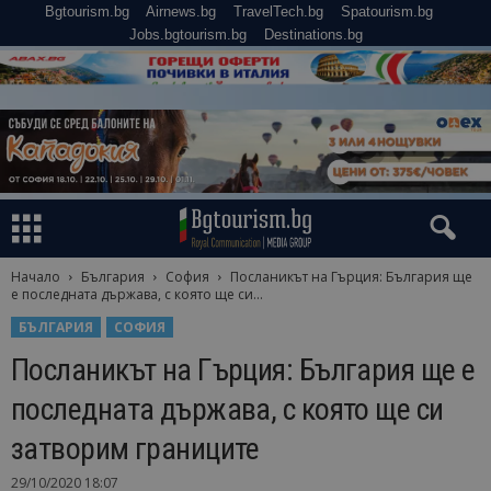
Bgtourism.bg
Airnews.bg
TravelTech.bg
Spatourism.bg
Jobs.bgtourism.bg
Destinations.bg
Начало
България
София
Посланикът на Гърция: България ще
е последната държава, с която ще си...
БЪЛГАРИЯ
СОФИЯ
Посланикът на Гърция: България ще е
последната държава, с която ще си
затворим границите
29/10/2020 18:07