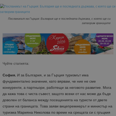
Посланикът на Гърция: България ще е последната държава, с която ще си
затворим границите
Чуйте статията:
София.
И за България, и за Гърция ту
ризмът има
фундаментално значение, като вярвам, че ние не сме
конкуренти, а партньори, работещи за неговото развитие. Мога
да кажа това с чиста съвест, защото всеки от нас може да бъде
доволен от баланса между посещенията на туристи от двете
страни на границата. Това заяви вицепремиерът и министър на
туризма Марияна Николова по време на срещата си с гръцкия