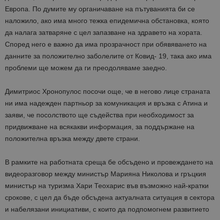
Европа. По думите му органичава
не на пътуванията би се
наложило, ако има много тежка епидемична обстановка, която
да налага затваряне с цел запазване на здравето на хората.
Според него е важно да има прозрачност при обявяването на
данните за положително заболелите от Ковид- 19, така ако има
проблеми ще можем да ги преодоляваме заедно.
Димитриос Хронопулос посочи още, че в негово лице страната
ни има надежден партньор за комуникация и връзка с Атина и
заяви, че посолството ще с
ъдейства при необходимост за
при
движване на всякакви информация, за поддържане на
положителна връзка между двете страни.
В рамките на работната среща бе обсъдено и провеждането на
видеоразговор между министър Марияна Николова и гръцкия
министър на туризма Хари Теохарис във възможно най-кратки
срокове, с цел да бъде обсъдена актуалната ситуация в сектора
и набелязани инициативи, с които да подпомогнем развитието