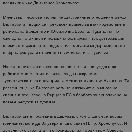
посланик у нас Димитриос Хронопулос.
Министър Николова уточни, че двустранните отношения между
България и Гърция са прекрасен пример за взаимодействие в
региона на Балканите и Югоизточна Европа. И допълни, че
ежегодно по милион и половина български и гръцки граждани
пресичат държавните предели, използвайки модернизираната
инфраструктура и отличните възможности за туризъм.
Новият неочакван и коварен неприятел ни принуждава да
работим много по-интензивно, за да подкрепяме
туристическата си индустрия, коментира министър Николова. Тя
разясни още, че България разчита изключително много на
силния и ясен глас на Гърция в ЕС в борбата за привличане на
повече ресурси за туризма.
България ще е последната държава, с която ще си затворим
границите, мога да Ви уверя в това, заяви Н. пр. Хронопулос. И
допълни, че страната ни е коридорът за Гърция към Северна