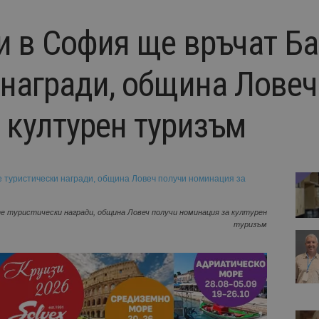
и в София ще връчат Б
 награди, община Ловеч
 културен туризъм
е туристически награди, община Ловеч получи номинация за културен
туризъм