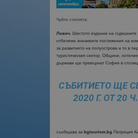
Чуйте статията:
Ловеч.
Шестото издание на годишните на
отбележи значимите постижения на ком
за развитието на полуострова и то в пе
туристическия сектор. Общини, хотелие
държави ще превърнат София в столиц
СЪБИТИЕТО ЩЕ С
2020 Г. ОТ 20
съобщава за
bgtourism.bg
Патриция К