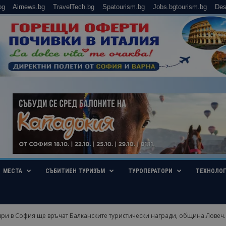
bg
Airnews.bg
TravelTech.bg
Spatourism.bg
Jobs.bgtourism.bg
Des
МЕСТА
СЪБИТИЕН ТУРИЗЪМ
ТУРОПЕРАТОРИ
ТЕХНОЛО
ври в София ще връчат Балканските туристически награди, община Ловеч..