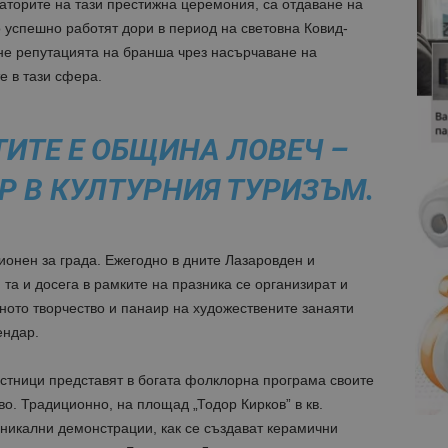
заторите на тази престижна церемония, са отдаване на
 успешно работят дори в период на световна Ковид-
ане репутацията на бранша чрез насърчаване на
е в тази сфера.
ИТЕ Е ОБЩИНА ЛОВЕЧ –
Р В КУЛТУРНИЯ ТУРИЗЪМ.
онен за града. Ежегодно в дните Лазаровден и
 та и досега в рамките на празника се организират и
ото творчество и панаир на художествените занаяти
ендар.
астници представят в богата фолклорна програма своите
во. Традиционно, на площад „Тодор Кирков” в кв.
уникални демонстрации, как се създават керамични