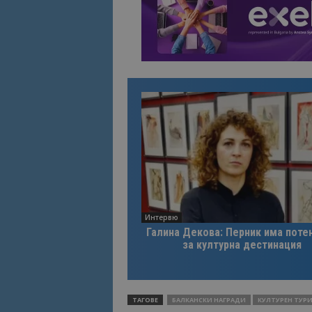
Интервю
Галина Декова: Перник има поте
за културна дестинация
ТАГОВЕ
БАЛКАНСКИ НАГРАДИ
КУЛТУРЕН ТУР