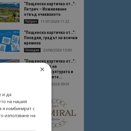
“Пощенска картичка от…”:
Петрич – Изживяване
отвъд очакваното
11/07/2026 11:22
Петрич
“Пощенска картичка от…”:
Пловдив, градът на всички
времена
23/06/2026 10:00
Пловдив
“Пощенска картичка от…”:
Перник – град на
×
традициите, културата и
вдъхновяващите...
17/06/2026 09:01
Перник
 и да
ето на нашия
а я комбинират с
то използване на