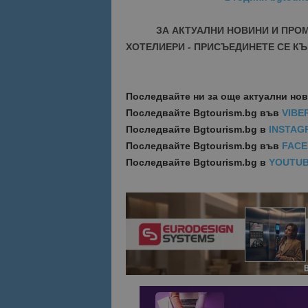
ЗА АКТУАЛНИ НОВИНИ И ПРО
Име
Име
ХОТЕЛИЕРИ - ПРИСЪЕДИНЕТЕ СЕ КЪ
sc_is_visitor_uniq
is_visitor_unique
Последвайте ни за още актуални но
is_unique
Последвайте
Bgtourism.bg във
VIBE
Последвайте
Bgtourism.bg в
INSTAG
Последвайте
Bgtourism.bg във
FAC
_ga_B09EBBY8PY
Последвайте
Bgtourism.bg в
YOUTU
_ga_WXPDN4HSCV
_ga_FK650GXHRZ
_ga