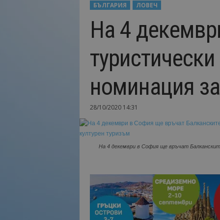
БЪЛГАРИЯ
ЛОВЕЧ
Н
На 4 декемвр
а
й
-
туристически
в
а
ж
номинация за
н
о
т
28/10/2020 14:31
о
о
т
т
На 4 декември в София ще връчат Балканскит
у
р
и
з
м
а
!