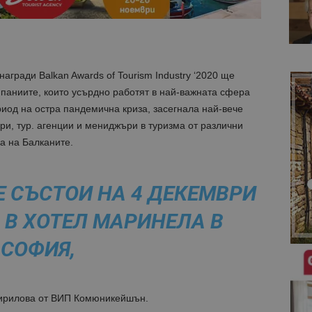
гради Balkan Awards of Tourism Industry ‘2020 ще
паниите, които усърдно работят в най-важната сфера
риод на остра пандемична криза, засегнала най-вече
ри, тур. агенции и мениджъри в туризма от различни
а на Балканите.
Е СЪСТОИ НА 4 ДЕКЕМВРИ
 Ч. В ХОТЕЛ МАРИНЕЛА В
СОФИЯ,
ирилова от ВИП Комюникейшън.