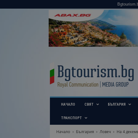
Bgtourism.
B
g
t
o
u
r
i
НАЧАЛО
СВЯТ
БЪЛГАРИЯ
s
m
.
ТРАНСПОРТ
b
g
Начало
България
Ловеч
На 4 декем
–