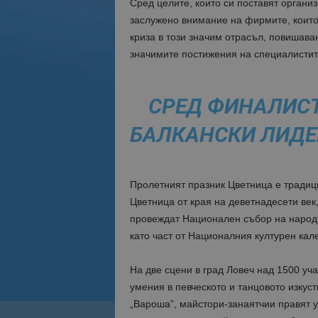
Сред целите, които си поставят органи
заслужено внимание на фирмите, които
криза в този значим отрасъл, повишав
значимите постижения на специалистит
СРЕД ФИНАЛИСТ
БАЛКАНСКИ ЛИДЕ
Пролетният празник Цветница е традици
Цветница от края на деветнадесети век,
провеждат Национален събор на народн
като част от Националния културен кал
На две сцени в град Ловеч над 1500 уч
умения в певческото и танцовото изкуст
„Вароша”, майстори-занаятчии правят 