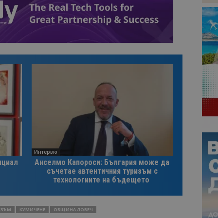
Интервю
нциал
Анселмо Капороси: България може да
съчетае автентичния туризъм с
технологиите на бъдещето
ИЗЪМ
КУМИЧЕНЕ
ОБЩИНА ЛОВЕЧ