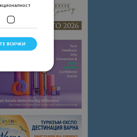
кционалност
ТЕ ВСИЧКИ
елско влизане и
тки.
омните съгласието
квитки на сайта.