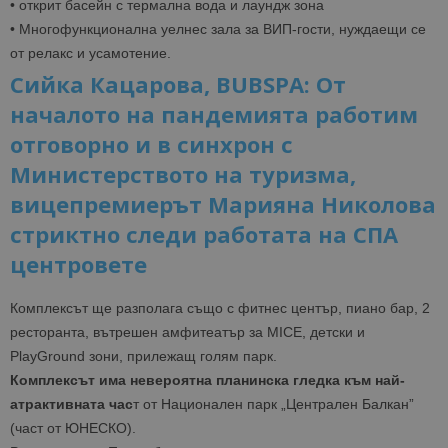
• открит басейн с термална вода и лаундж зона
• Многофункционална уелнес зала за ВИП-гости, нуждаещи се
от релакс и усамотение.
Сийка Кацарова, BUBSPA: От
началото на пандемията работим
отговорно и в синхрон с
Министерството на туризма,
вицепремиерът Марияна Николова
стриктно следи работата на СПА
центровете
Комплексът ще разполага също с фитнес център, пиано бар, 2
ресторанта, вътрешен амфитеатър за MICE, детски и
PlayGround зони, прилежащ голям парк.
Комплексът има невероятна планинска гледка към най-
атрактивната час
т от Национален парк „Централен Балкан”
(част от ЮНЕСКО).