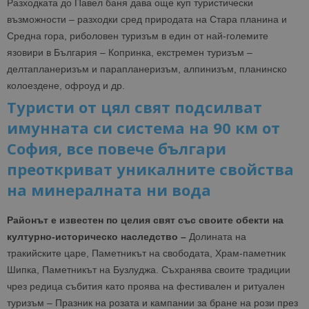
Разходката до Павел баня дава още куп туристически
възможности – разходки сред природата на Стара планина и
Средна гора, риболовен туризъм в един от най-големите
язовири в България – Копринка, екстремен туризъм –
делтапланеризъм и парапланеризъм, алпинизъм, планинско
колоездене, офроуд и др.
Туристи от цял свят подсилват
имунната си система на 90 км от
София, все повече българи
преоткриват уникалните свойства
на минералната ни вода
Районът е известен по целия свят със своите обекти на
културно-историческо наследство –
Долината на
тракийските царе, Паметникът на свободата, Храм-паметник
Шипка, Паметникът на Бузлуджа. Съхранява своите традиции
чрез редица събития като проява на фестивален и ритуален
туризъм – Празник на розата и кампании за бране на рози през