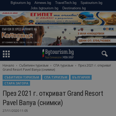
Bgtourism.bg
Airnews.bg
TravelTech.bg
Spatourism.bg
Jobs.bgtourism.bg
Destinations.bg
Начало
Събитиен туризъм
СПА туризъм
През 2021 г. откриват
Grand Resort Pavel Banya (снимки)
СЪБИТИЕН ТУРИЗЪМ
СПА ТУРИЗЪМ
БЪЛГАРИЯ
СТАРА ЗАГОРА
През 2021 г. откриват Grand Resort
Pavel Banya (снимки)
27/11/2020 11:05