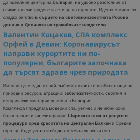
до идеалния център на България, на удобно разстояние от
всички големи градове и летища на страната. Идеално място за
сладко бягство
в сърцето на световноизвестната Розова
долина и Долината на тракийските владетели
.
Валентин Коцаков, СПА комплекс
Орфей в Девин: Коронавирусът
направи курортите ни по-
популярни, българите започнаха
да търсят здраве чрез природата
Именно тук е един от най-емблематичните и изобилстващи на
природни ресурси, атракции, забележителности, събития и
исторически мистерии региони в България.
Комплексът предлага модерни спа, уелнес и лечебни зони,
балнеология и кинезитерапия.
Широката гама от услуги и
процедури сред красотата на Централен Балкан
и Средна
гора ще бъде уютна и сбъдната мечта за всеки гост.