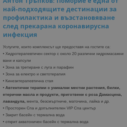
Антон Тръпков: Поморие е една от
най-подходящите дестинации за
профилактика и възстановяване
след прекарана коронавирусна
инфекция
Услугите, които комплексът ще предоставя на гостите са:
• Хидротерапевтичен сектор с около 20 различни хидромасажни
вани и капсули
• Зона за третиране с луга и парафин
• Зона за електро и светoтерапия
• Кинезитерапевтична стая
•
Автентични терапии с уникални местни растения, билки,
етерични масла и продукти, приготвени с роза Дамасцена,
лавандула,
мента, безсмъртниче, маточина, лайка и др.
• Просторен Спа и допълнителен VIP Спа център
• Закрит басейн с термална вода
• открит акватоничен басейн с термална вода