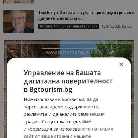
Тим Браун: Хотелите губят пари заради грешки в
данните и липсващи...
13/07/2026 09:02
AI Travel Economy с Елица Стоилова
×
Управление на Вашата
дигитална поверителност
в Bgtourism.bg
Ние използваме бисквитки, за да
персонализираме съдържанието,
рекламите и да анализираме нашия
трафик. Също така споделяме
информация за използването на нашия
сайт от ваша страна с нашите