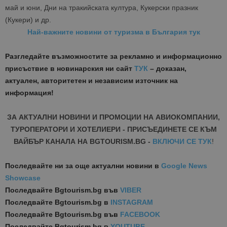
май и юни, Дни на тракийската култура, Кукерски празник
(Кукери) и др.
Най-важните новини от туризма в България тук
Разгледайте възможностите за рекламно и информационно
присъствие в новинарския ни сайт
ТУК
– доказан,
актуален, авторитетен и независим източник на
информация!
ЗА АКТУАЛНИ НОВИНИ И ПРОМОЦИИ НА АВИОКОМПАНИИ,
ТУРОПЕРАТОРИ И ХОТЕЛИЕРИ - ПРИСЪЕДИНЕТЕ СЕ КЪМ
ВАЙБЪР КАНАЛА НА BGTOURISM.BG -
ВКЛЮЧИ СЕ ТУК
!
Последвайте ни за още актуални новини
в
Google News
Showcase
Последвайте
Bgtourism.bg във
VIBER
Последвайте
Bgtourism.bg в
INSTAGRAM
Последвайте
Bgtourism.bg във
FACEBOOK
Последвайте
Bgtourism.bg в
YOUTUBE