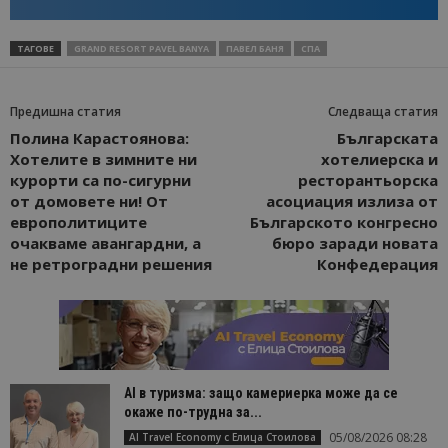
ТАГОВЕ
GRAND RESORT PAVEL BANYA
ПАВЕЛ БАНЯ
СПА
Предишна статия
Следваща статия
Полина Карастоянова:
Българската
Хотелите в зимните ни
хотелиерска и
курорти са по-сигурни
ресторантьорска
от домовете ни! От
асоциация излиза от
европолитиците
Българското конгресно
очакваме авангардни, а
бюро заради новата
не ретроградни решения
Конфедерация
AI в туризма: защо камериерка може да се
окаже по-трудна за...
05/08/2026 08:28
AI Travel Economy с Елица Стоилова