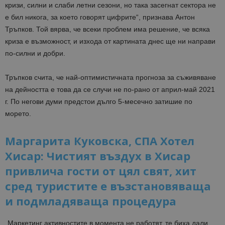
кризи, силни и слаби летни сезони, но така засегнат сектора не
е бил никога, за което говорят цифрите“, признава Антон
Тръпков. Той вярва, че всеки проблем има решение, че всяка
криза е възможност, и изхода от картината днес ще ни направи
по-силни и добри.
Тръпков счита, че най-оптимистичната прогноза за съживяване
на дейността е това да се случи не по-рано от април-май 2021
г. По негови думи предстои дълго 5-месечно затишие по
морето.
Маргарита Куковска, СПА Хотел
Хисар: Чистият въздух в Хисар
привлича гости от цял свят, хит
сред туристите е възстановяваща
и подмладяваща процедура
„Маркетинг активностите в момента не работят, те биха дали