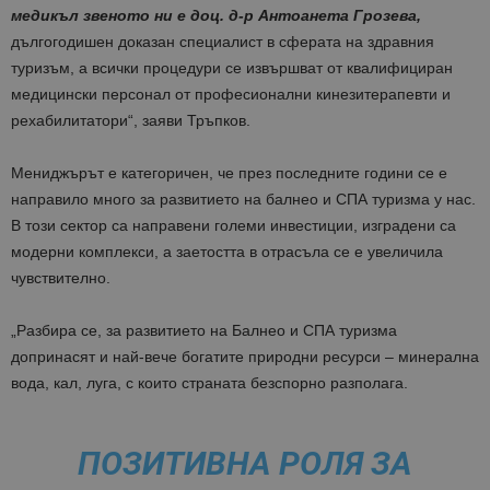
медикъл звеното ни е доц. д-р Антоанета Грозева,
дългогодишен доказан специалист в сферата на здравния
туризъм, а всички процедури се извършват от квалифициран
медицински персонал от професионални кинезитерапевти и
рехабилитатори“, заяви Тръпков.
Мениджърът е категоричен, че през последните години се е
направило много за развитието на балнео и СПА туризма у нас.
В този сектор са направени големи инвестиции, изградени са
модерни комплекси, а заетостта в отрасъла се е увеличила
чувствително.
„Разбира се, за развитието на Балнео и СПА туризма
допринасят и най-вече богатите природни ресурси – минерална
вода, кал, луга, с които страната безспорно разполага.
ПОЗИТИВНА РОЛЯ ЗА