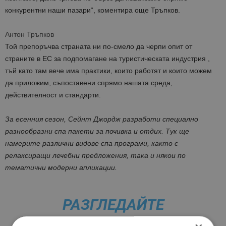
конкурентни наши пазари“, коментира още Тръпков.
Антон Тръпков
Той препоръчва страната ни по-смело да черпи опит от
страните в ЕС за подпомагане на туристическата индустрия ,
тъй като там вече има практики, които работят и които можем
да приложим, съпоставени спрямо нашата среда,
действителност и стандарти.
За есенния сезон, Сейнт Джордж разработи специално
разнообразни спа пакети за почивка и отдих. Тук ще
намерите различни видове спа програми, както с
релаксиращи лечебни предложения, така и някои по
тематични модерни апликации.
РАЗГЛЕДАЙТЕ
ПРЕДЛОЖЕНИЯТА ТУК