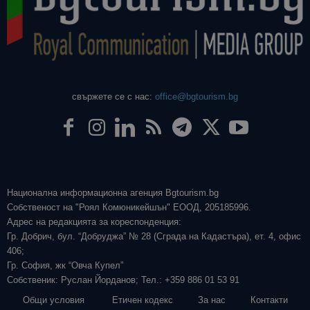
свържете се с нас:
office@bgtourism.bg
Национална информационна агенция Bgtourism.bg
Собственост на "Роял Комюникейшън" ЕООД, 205185996.
Адрес на редакцията за кореспонденция:
Гр. Добрич, бул. “Добруджа” № 28 (Сграда на Кадастъра), ет. 4, офис
406;
Гр. София, жк “Овча Купел”
Собственик: Руслан Йорданов; Тел.: +359 886 01 53 91
Общи условия
Етичен кодекс
За нас
Контакти