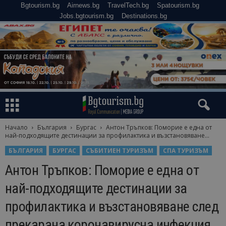
Bgtourism.bg
Airnews.bg
TravelTech.bg
Spatourism.bg
Jobs.bgtourism.bg
Destinations.bg
Начало
България
Бургас
Антон Тръпков: Поморие е една от
най-подходящите дестинации за профилактика и възстановяване...
БЪЛГАРИЯ
БУРГАС
СЪБИТИЕН ТУРИЗЪМ
СПА ТУРИЗЪМ
Антон Тръпков: Поморие е една от
най-подходящите дестинации за
профилактика и възстановяване след
прекарана коронавирусна инфекция