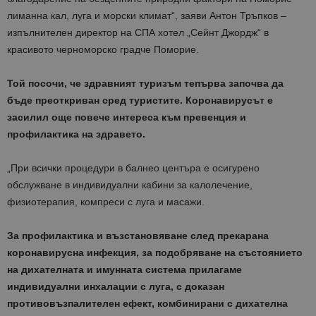
лиманна кал, луга и морски климат“, заяви Антон Тръпков –
изпълнителен директор на СПА хотел „Сейнт Джордж“ в
красивото черноморско градче Поморие.
Той посочи, че здравният туризъм тепърва започва да
бъде преоткриван сред туристите. Коронавирусът е
засилил още повече интереса към превенция и
профилактика на здравето.
„При всички процедури в балнео центъра е осигурено
обслужване в индивидуални кабини за калолечение,
физиотерапия, компреси с луга и масажи.
За профилактика и възстановяване след прекарана
коронавирусна инфекция, за подобряване на състоянието
на дихателната и имунната система прилагаме
индивидуални инхалации с луга, с доказан
противовъзпалителен ефект, комбинирани с дихателна