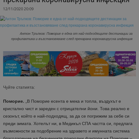
12/11/2020 20:09
Антон Тръпков: Поморие е една от най-подходящите дестинации за
профилактика и възстановяване след прекарана коронавирусна инфекция
Чуйте статията:
Поморие.
„В Поморие есента е мека и топла, въздухът е
кристално чист и зареден с отрицателни йони. Това реално е
сезонът, който е най-подходящ, за да се погрижим за себе си
преди зимата. Хотелът ни, в Медикъл СПА частта си, предлага
възможности за подобрение на здравето и имунната система
благодарение на безценните природни фактори на Поморие –