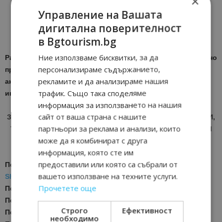
×
Управление на Вашата
дигитална поверителност
Най-важните новини от туризма в България тук
в Bgtourism.bg
Ние използваме бисквитки, за да
Разгледайте възможностите за рекламно и информационно
персонализираме съдържанието,
присъствие в новинарския ни сайт
ТУК
– доказан,
рекламите и да анализираме нашия
актуален, авторитетен и независим източник на
трафик. Също така споделяме
информация!
информация за използването на нашия
сайт от ваша страна с нашите
ЗА АКТУАЛНИ НОВИНИ И ПРОМОЦИИ НА АВИОКОМПАНИИ,
партньори за реклама и анализи, които
ТУРОПЕРАТОРИ И ХОТЕЛИЕРИ - ПРИСЪЕДИНЕТЕ СЕ КЪМ
може да я комбинират с друга
ВАЙБЪР КАНАЛА НА BGTOURISM.BG -
ВКЛЮЧИ СЕ ТУК
!
информация, която сте им
предоставили или която са събрали от
Последвайте ни за още актуални новини
в
Google News
вашето използване на техните услуги.
Showcase
Прочетете още
Последвайте
Bgtourism.bg във
VIBER
Последвайте
Bgtourism.bg в
INSTAGRAM
Строго
Ефективност
Последвайте
Bgtourism.bg във
FACEBOOK
необходимо