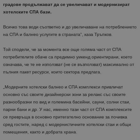
градове продължават да се увеличават и модернизират
хотелските СПА бази.
Всичко това води съответно и до увеличаване на потреблението
на СПА и балнео услугите в страната“, каза Тръпков.
Той сподели, че за момента все още голяма част от СПА
потребителите обаче са предимно уикенд ориентирани, което
означава, че те не използват (не се възползват) максимално от
пълния пакет ресурси, които сектора предлага.
„Модерните хотелски балнео и СПА комплекси привличат
основно със своите дизайнерски зони за релакс със своите
разнообразни по вид и големина басейни, сауни, солни стаи,
парни бани и др. У нас, именно тази част от СПА комплексите
се превръща в основно притегателно основание за почивка
сред гостите, наред с модернистичните хотелски стаи и общи
помещения, както и добрата храна.