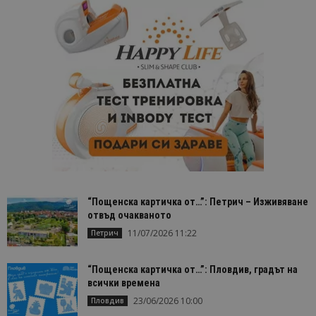
потребите
чрез
присвоява
произволн
генериран
номер кат
идентифик
на клиента
се включва
всяка заявк
страница в
даден сайт
използва з
изчисляван
данни за
посетители
сесии и
кампании 
отчетите з
анализ на
сайтовете.
“Пощенска картичка от…”: Петрич – Изживяване
отвъд очакваното
11/07/2026 11:22
Петрич
“Пощенска картичка от…”: Пловдив, градът на
всички времена
23/06/2026 10:00
Пловдив