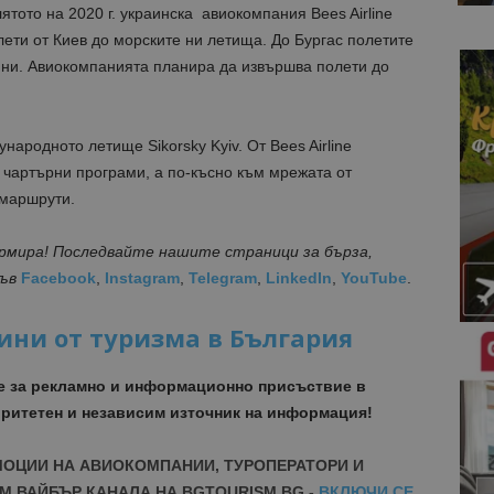
тото на 2020 г. украинска авиокомпания Bees Airline
ети от Киев до морските ни летища. До Бургас полетите
 юни. Авиокомпанията планира да извършва полети до
ународното летище Sikorsky Kyiv. От
Bees Airline
 чартърни програми, а по-късно към мрежата от
маршрути.
ормира! Последвайте нашите страници за бърза,
във
Facebook
,
Instagram
,
Telegram
,
LinkedIn
,
YouTube
.
ини от туризма в България
е за рекламно и информационно присъствие в
ритетен и независим източник на информация!
МОЦИИ НА АВИОКОМПАНИИ, ТУРОПЕРАТОРИ И
М ВАЙБЪР КАНАЛА НА BGTOURISM.BG -
ВКЛЮЧИ СЕ