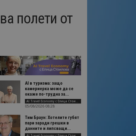
ва полети от
AI в туризма: защо
камериерка може да се
окаже по-трудна за...
AI Travel Economy с Елица Стоилова
05/08/2026 08:28
Тим Браун: Хотелите губят
пари заради грешки в
данните и липсващи...
AI Travel Economy с Елица Стоилова