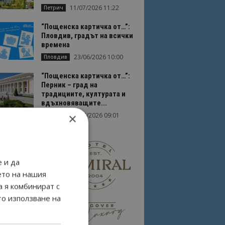
11/07/2026 11:22
Петрич
“Пощенска картичка от…”:
Пловдив, градът на всички
времена
23/06/2026 10:00
Пловдив
“Пощенска картичка от…”:
Перник – град на
традициите, културата и
вдъхновяващите...
×
17/06/2026 09:01
Перник
 и да
ето на нашия
а я комбинират с
то използване на