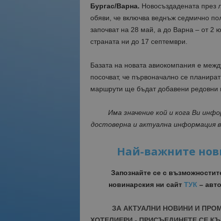
Бургас/Варна.
Новосъздадената през ля
обяви, че включва веднъж седмично пол
започват на 28 май, а до Варна – от 2
страната ни до 17 септември.
Базата на новата авиокомпания е межд
посочват, че първоначално се планират
маршрути ще бъдат добавени редовни 
Има значение кой и кога Ви инф
достоверна и актуална информация 
Най-важните нов
Запознайте се с възможностит
новинарския ни сайт
ТУК
– авто
ЗА АКТУАЛНИ НОВИНИ И ПРО
ХОТЕЛИЕРИ - ПРИСЪЕДИНЕТЕ СЕ КЪ