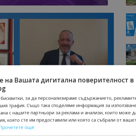
Интервю
е на Вашата дигитална поверителност в
нциал
Анселмо Капороси: България може да
съчетае автентичния туризъм с
bg
технологиите на бъдещето
бисквитки, за да персонализираме съдържанието, рекламите
шия трафик. Също така споделяме информация за използван
АВИОКОМПАНИЯ
рана с нашите партньори за реклама и анализи, които може д
я, която сте им предоставили или която са събрали от ваше
Прочетете още
Следваща статия