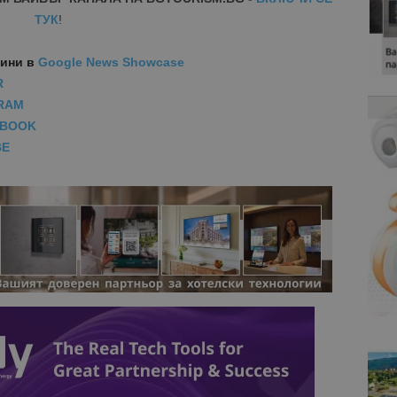
ТУК
!
вини
в
Google News Showcase
R
RAM
EBOOK
BE