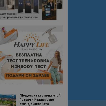
“Пощенска картичка от…”:
Петрич – Изживяване
отвъд очакваното