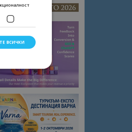
кционалност
ТЕ ВСИЧКИ
елско влизане и
тки.
омните съгласието
квитки на сайта.