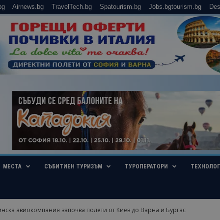
bg
Airnews.bg
TravelTech.bg
Spatourism.bg
Jobs.bgtourism.bg
Des
МЕСТА
СЪБИТИЕН ТУРИЗЪМ
ТУРОПЕРАТОРИ
ТЕХНОЛО
нска авиокомпания започва полети от Киев до Варна и Бургас