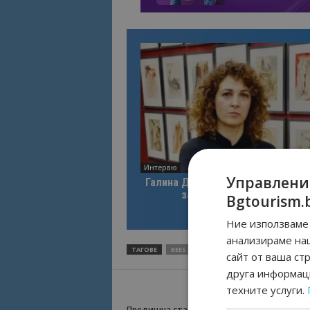
Интервю
Управлени
Галина Декова: Перник има поте
за културна дестинация
Bgtourism.
Ние използваме 
анализираме на
ТАГОВЕ
BEES AIRLINE
ПОЛЕТИ
УКРАИНСКА 
сайт от ваша ст
друга информаци
техните услуги.
Предишна статия