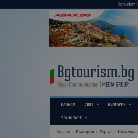
Bgtourism.
B
g
t
o
u
r
i
НАЧАЛО
СВЯТ
БЪЛГАРИЯ
s
m
.
ТРАНСПОРТ
b
g
Начало
България
Бургас
Нова украи
–