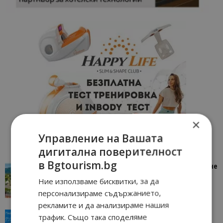
×
Управление на Вашата
дигитална поверителност
в Bgtourism.bg
“Пощенска картичка от…”: Петрич – Изживяване
отвъд очакваното
Ние използваме бисквитки, за да
11/07/2026 11:22
Петрич
персонализираме съдържанието,
рекламите и да анализираме нашия
“Пощенска картичка от…”: Пловдив, градът на
трафик. Също така споделяме