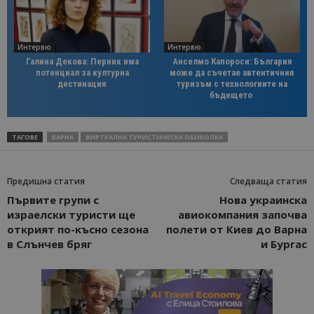
Интервю
Интервю
Галина Декова: Перник има
Анселмо Капороси: България
потенциал за културна
може да съчетае автентичния
дестинация
туризъм с технологиите на
бъдещето
ТАГОВЕ
ВАРНА
ВИРТУАЛНА ТУРИСТИЧЕСКА ОБИКОЛКА
Предишна статия
Следваща статия
Първите групи с
Нова украинска
израелски туристи ще
авиокомпания започва
открият по-късно сезона
полети от Киев до Варна
в Слънчев бряг
и Бургас