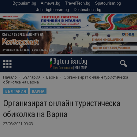
Bgtourism.bg
Airnews.bg
TravelTech.bg
Spatourism.bg
Jobs.bgtourism.bg
Destinations.bg
Начало
България
Варна
Организират онлайн туристическа
обиколка на Варна
БЪЛГАРИЯ
ВАРНА
Организират онлайн туристическа
обиколка на Варна
27/03/2021 09:03