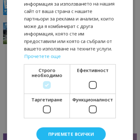
всички времена
информация за използването на нашия
23/06/2026 10:00
Пловдив
сайт от ваша страна с нашите
партньори за реклама и анализи, които
“Пощенска картичка от…”: Перник – град на
може да я комбинират с друга
традициите, културата и вдъхновяващите...
информация, която сте им
17/06/2026 09:01
Перник
предоставили или която са събрали от
вашето използване на техните услуги.
Прочетете още
Строго
Ефективност
необходимо
Таргетиране
Функционалност
ПРИЕМЕТЕ ВСИЧКИ