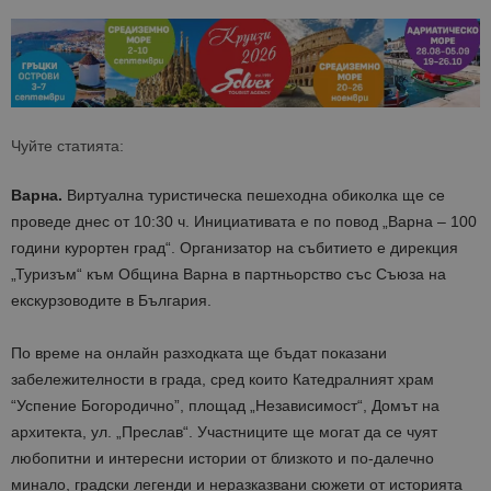
Чуйте статията:
Варна.
Виртуална туристическа пешеходна обиколка ще се
проведе днес от 10:30 ч. Инициативата е по повод „Варна – 100
години курортен град“. Организатор на събитието е дирекция
„Туризъм“ към Община Варна в партньорство със Съюза на
екскурзоводите в България.
По време на онлайн разходката ще бъдат показани
забележителности в града, сред които Катедралният храм
“Успение Богородично”, площад „Независимост“, Домът на
архитекта, ул. „Преслав“. Участниците ще могат да се чуят
любопитни и интересни истории от близкото и по-далечно
минало, градски легенди и неразказвани сюжети от историята