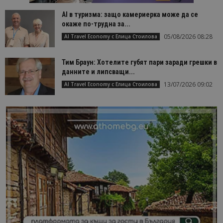
AI в туризма: защо камериерка може да се
окаже по-трудна за...
05/08/2026 08:28
AI Travel Economy с Елица Стоилова
Тим Браун: Хотелите губят пари заради грешки в
данните и липсващи...
13/07/2026 09:02
AI Travel Economy с Елица Стоилова