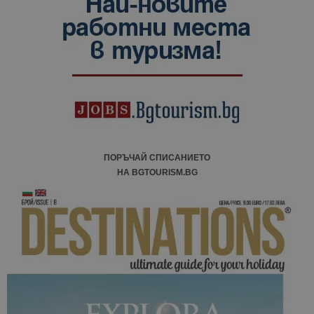
посетители
сесии и
кампании 
отчетите з
анализ на
сайтовете.
ПОРЪЧАЙ СПИСАНИЕТО
НА BGTOURISM.BG