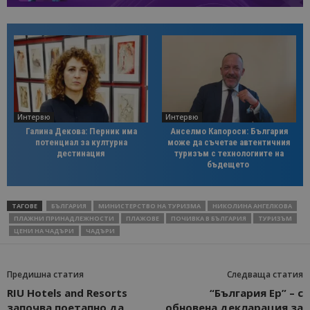
Интервю
Интервю
Галина Декова: Перник има
Анселмо Капороси: България
потенциал за културна
може да съчетае автентичния
дестинация
туризъм с технологиите на
бъдещето
ТАГОВЕ
БЪЛГАРИЯ
МИНИСТЕРСТВО НА ТУРИЗМА
НИКОЛИНА АНГЕЛКОВА
ПЛАЖНИ ПРИНАДЛЕЖНОСТИ
ПЛАЖОВЕ
ПОЧИВКА В БЪЛГАРИЯ
ТУРИЗЪМ
ЦЕНИ НА ЧАДЪРИ
ЧАДЪРИ
Предишна статия
Следваща статия
RIU Hotels and Resorts
“България Ер” – с
започва поетапно да
обновена декларация за