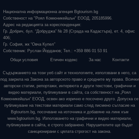
Национална информационна агенция Bgtourism.bg
Собственост на "Роял Комюникейшън" ЕООД, 205185996.
Адрес на редакцията за кореспонденция:
Гр. Добрич, бул. “Добруджа” № 28 (Сграда на Кадастъра), ет. 4, офис
406;
Гр. София, жк “Овча Купел”
Собственик: Руслан Йорданов; Тел.: +359 886 01 53 91
Общи условия
Етичен кодекс
За нас
Контакти
Съдържанието на този уеб сайт и технологиите, използвани в него, са
под закрила на Закона за авторското право и сродните му права. Всички
авторски статии, репортажи, интервюта и други текстови, графични и
видео материали, публикувани в сайта, са собственост на „Роял
Комюникейшън“ ЕООД, освен ако изрично е посочено друго. Допуска се
публикуване на текстови материали само след писмено съгласие на
Bgtourism.bg, посочване на източника и добавяне на линк към
www.bgtourism.bg. Използването на графични и видео материали,
публикувани в сайта, е строго забранено. Нарушителите ще бъдат
санкционирани с цялата строгост на закона.