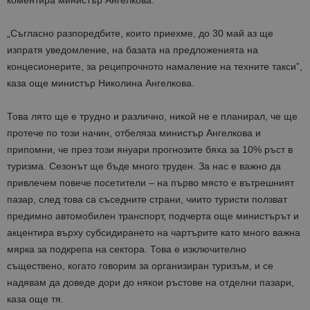
коментира министър Ангелкова.
„Съгласно разпоредбите, които приехме, до 30 май аз ще
изпратя уведомление, на базата на предложенията на
концесионерите, за реципрочното намаление на техните такси”,
каза още министър Николина Ангелкова.
Това лято ще е трудно и различно, никой не е планирал, че ще
протече по този начин, отбеляза министър Ангелкова и
припомни, че през този януари прогнозите бяха за 10% ръст в
туризма. Сезонът ще бъде много труден. За нас е важно да
привлечем повече посетители – на първо място е вътрешният
пазар, след това са съседните страни, чиито туристи ползват
предимно автомобилен транспорт, подчерта още министърът и
акцентира върху субсидирането на чартърите като много важна
мярка за подкрепа на сектора. Това е изключително
съществено, когато говорим за организиран туризъм, и се
надявам да доведе дори до някои ръстове на отделни пазари
,
каза още тя
.