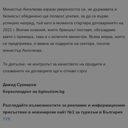
Министър Ангелкова изрази увереността си, че държавата и
бизнесът обединено ще полагат усилия, за да се върви
успешно напред, тъй като в момента стартира договарянето на
2021 г. Всички искания, които браншът поставя, обсъждаме
както с премира, така и с колегите министри. Всяка мярка, което
се предприема, е важна за подкрепа на сектора,
посочи
министър Ангелкова.
Тя допълни, че контролът за качеството на продукта и
спазването на договорите ще е отново строг.
Давид Сукнаров
Кореспондент на bgtourism.bg
Разгледайте възможностите за рекламно и информационно
присъствие в новинарски сайт №1 за туризъм в България
ТУК