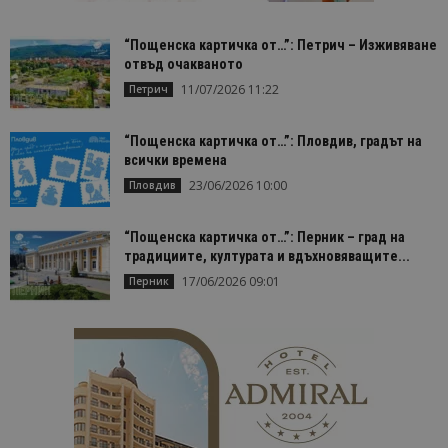
Строго необходимо
Ефективност
“Пощенска картичка от…”: Петрич – Изживяване
Таргетиране
Функционалност
отвъд очакваното
Строго необходимите бисквитки позволяват
11/07/2026 11:22
Петрич
основната функционалност на уебсайта, като
потребителско влизане и управление на
акаунта. Уебсайтът не може да се използва
“Пощенска картичка от…”: Пловдив, градът на
правилно без строго необходими бисквитки.
всички времена
Доставчик
/
Валиден
23/06/2026 10:00
Пловдив
Име
Оп
Домейн
до
cookie_notice_accepted
lisandraramos.com
7 дни
Таз
“Пощенска картичка от…”: Перник – град на
bgtourism.bg
бис
изп
традициите, културата и вдъхновяващите...
да 
17/06/2026 09:01
съг
Перник
на
пот
за
изп
на 
на 