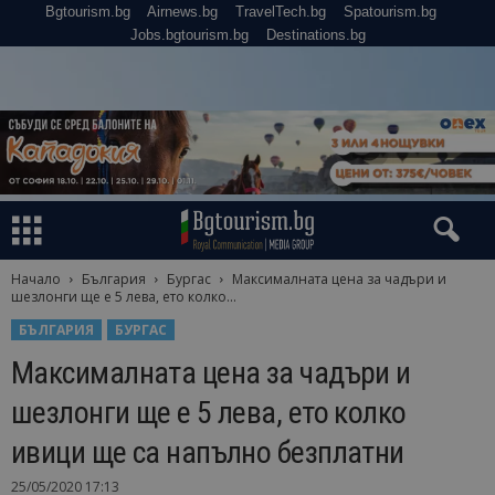
Bgtourism.bg
Airnews.bg
TravelTech.bg
Spatourism.bg
Jobs.bgtourism.bg
Destinations.bg
Начало
България
Бургас
Максималната цена за чадъри и
шезлонги ще е 5 лева, ето колко...
БЪЛГАРИЯ
БУРГАС
Максималната цена за чадъри и
шезлонги ще е 5 лева, ето колко
ивици ще са напълно безплатни
25/05/2020 17:13