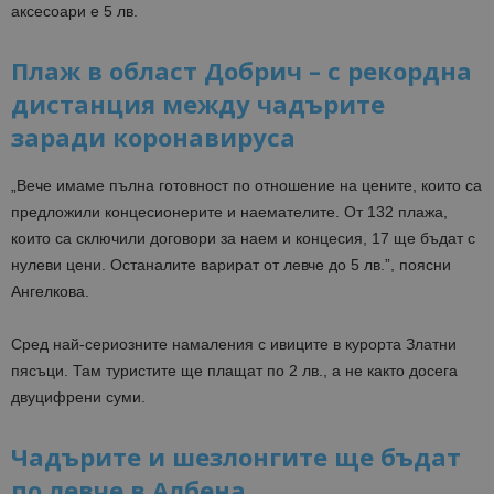
аксесоари е 5 лв.
Плаж в област Добрич – с рекордна
дистанция между чадърите
заради коронавируса
„Вече имаме пълна готовност по отношение на цените, които са
предложили концесионерите и наемателите. От 132 плажа,
които са сключили договори за наем и концесия, 17 ще бъдат с
нулеви цени. Останалите варират от левче до 5 лв.”, поясни
Ангелкова.
Сред най-сериозните намаления с ивиците в курорта Златни
пясъци. Там туристите ще плащат по 2 лв., а не както досега
двуцифрени суми.
Чадърите и шезлонгите ще бъдат
по левче в Албена