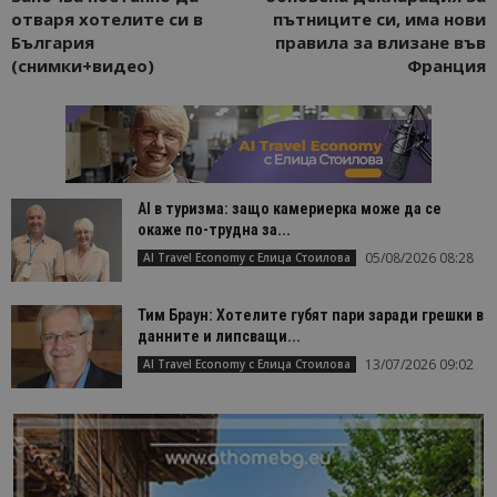
отваря хотелите си в
пътниците си, има нови
България
правила за влизане във
(снимки+видео)
Франция
AI в туризма: защо камериерка може да се
окаже по-трудна за...
05/08/2026 08:28
AI Travel Economy с Елица Стоилова
Тим Браун: Хотелите губят пари заради грешки в
данните и липсващи...
13/07/2026 09:02
AI Travel Economy с Елица Стоилова