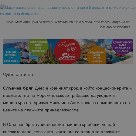
Максималната цена за чадъри и шезлонги ще е 5 лева, ето колко ивици ще са
напълно безплатни
Чуйте статията:
Слънчев бряг.
Днес е крайният срок, в който концесионерите и
наемателите на морски плажове трябваше да уведомят
министъра на туризма Николина Ангелкова за намалението на
цените на плажните принадлежности.
В Слънчев бряг туристическият министър обяви, че най-
високата цена, това лято, която ще се плаща за плажните