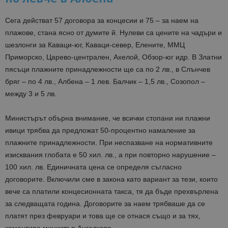
Сега действат 57 договора за концесии и 75 – за наем на
плажове, стана ясно от думите й. Нулеви са цените на чадъри и
шезлонги за Каваци-юг, Каваци-север, Елените, ММЦ
Приморско, Царево-централен, Ахелой, Обзор-юг и
др. В Златни
пясъци плажните принадлежности ще са по 2 лв., в Слънчев
бряг – по 4 лв., Албена – 1 лев. Балчик – 1,5 лв., Созопол –
между 3 и 5 лв.
Министърът обърна внимание, че всички стопани ни плажни
ивици трябва да предложат 50-процентно намаление за
плажните принадлежности. При неспазване на нормативните
изисквания глобата е 50 хил. лв., а при повторно нарушение –
100 хил. лв. Единичната цена се определя съгласно
договорите. Включили сме в закона като вариант
за
тези, които
вече са платили концесионната такса
,
тя да бъде прехвърлена
за следващата година. Договорите за наем трябваше да се
платят през февруари и това ще се отнася също и за тях,