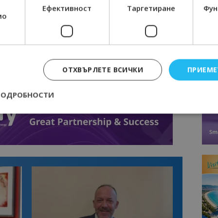
Ефективност
Таргетиране
Фун
мо
ОТХВЪРЛЕТЕ ВСИЧКИ
ПРИЕМЕ
ПОДРОБНОСТИ
Строго необходимо
Ефективност
Таргетиране
Функционалност
е бисквитки позволяват основната функционалност на уебсайта, като потребит
нта. Уебсайтът не може да се използва правилно без строго необходими бискви
Доставчик
/
Валиден
Описание
Домейн
до
epted
lisandraramos.com
7 дни
Тази бисквитка се използва, за да зап
bgtourism.bg
на потребителя за използването на бис