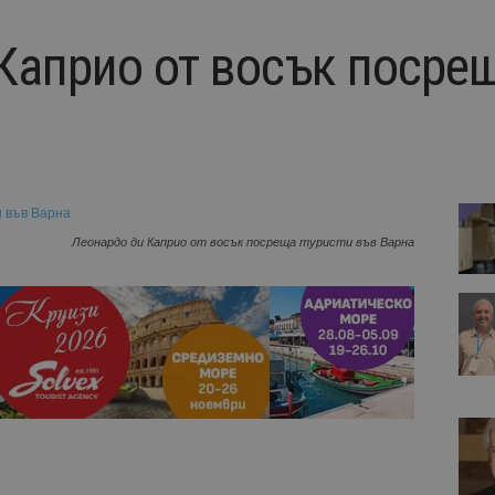
Каприо от восък посрещ
Леонардо ди Каприо от восък посреща туристи във Варна