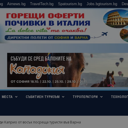
bg
Airnews.bg
TravelTech.bg
Spatourism.bg
Jobs.bgtourism.bg
Des
МЕСТА
СЪБИТИЕН ТУРИЗЪМ
ТУРОПЕРАТОРИ
ТЕХНОЛО
и Каприо от восък посреща туристи във Варна