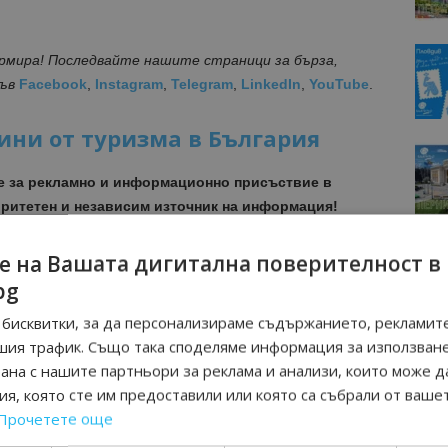
ормира! Последвайте нашите страници за бърза,
във
Facebook
,
Instagram
,
Telegram
,
LinkedIn
,
YouTube
.
ини от туризма в България
е за рекламно и информационно присъствие в
ритетен и независим източник на информация!
МОЦИИ НА АВИОКОМПАНИИ, ТУРОПЕРАТОРИ И
е на Вашата дигитална поверителност в
М ВАЙБЪР КАНАЛА НА BGTOURISM.BG -
ВКЛЮЧИ СЕ
bg
ТУК
!
бисквитки, за да персонализираме съдържанието, рекламите
шия трафик. Също така споделяме информация за използван
вини
в
Google News Showcase
рана с нашите партньори за реклама и анализи, които може д
R
я, която сте им предоставили или която са събрали от ваше
RAM
Прочетете още
EBOOK
BE