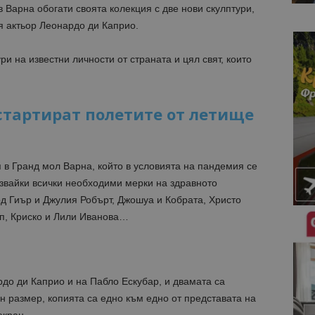
 Варна обогати своята колекция с две нови скулптури,
я актьор Леонардо ди Каприо.
и на известни личности от страната и цял свят, които
стартират полетите от летище
я в Гранд мол Варна, който в условията на пандемия се
звайки всички необходими мерки на здравното
д Гиър и Джулия Робърт, Джошуа и Кобрата, Христо
мп, Криско и Лили Иванова…
до ди Каприо и на Пабло Ескубар, и двамата са
н размер, копията са едно към едно от представата на