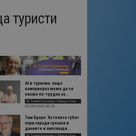
а туристи
AI в туризма: защо
камериерка може да се
окаже по-трудна за...
AI Travel Economy с Елица Стоилова
05/08/2026 08:28
Тим Браун: Хотелите губят
пари заради грешки в
данните и липсващи...
AI Travel Economy с Елица Стоилова