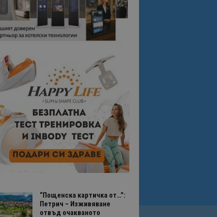
“Пощенска картичка от…”:
Петрич – Изживяване
отвъд очакваното