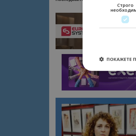
Строго
необходи
ПОКАЖЕТЕ 
Строго необходимит
управление на акау
Име
cookie_notice_acc