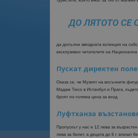
туристите, която имат за тях от малкия 
ДО ЛЯТОТО СЕ
да допълни звездната колекция на собс
ексклузивно читателите на Националн
Пускат директен поле
Оказа се, че Музеят на восъчните фигур
Мадам Тюсо в Истанбул и Прага, където
броят по-голяма цена за вход.
Луфтханза възстановя
Пропускът у нас е 12 лева за възрасте
лева за билет, а децата до 6 г. влизат 