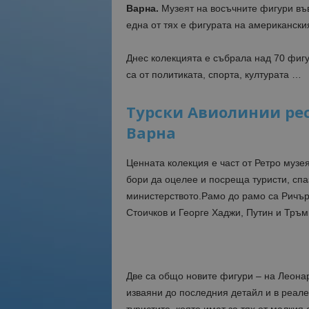
Варна.
Музеят на восъчните фигури във
една от тях е фигурата на американски
Днес колекцията е събрала над 70 фигур
са от политиката, спорта, културата …
Турски Авиолинии ре
Варна
Ценната колекция е част от Ретро музе
бори да оцелее и посреща туристи, спа
министерството.Рамо до рамо са Ричър
Стоичков и Георге Хаджи, Путин и Тръ
Две са общо новите фигури – на Леонар
изваяни до последния детайл и в реале