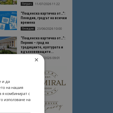
11/07/2026 11:22
Петрич
“Пощенска картичка от…”:
Пловдив, градът на всички
времена
23/06/2026 10:00
Пловдив
“Пощенска картичка от…”:
Перник – град на
традициите, културата и
вдъхновяващите...
×
17/06/2026 09:01
Перник
 и да
ето на нашия
а я комбинират с
то използване на