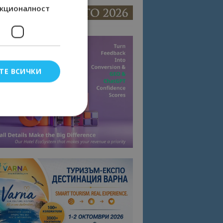
кционалност
ТЕ ВСИЧКИ
елско влизане и
тки.
омните съгласието
квитки на сайта.