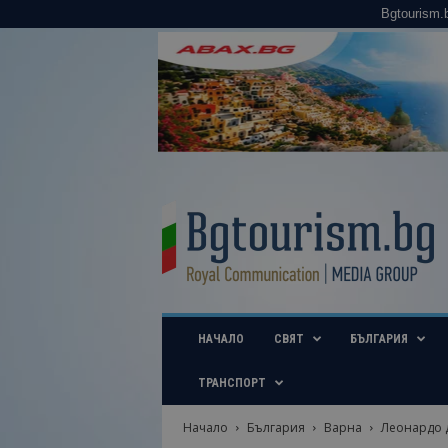
Bgtourism.
B
g
t
o
u
r
i
НАЧАЛО
СВЯТ
БЪЛГАРИЯ
s
m
.
ТРАНСПОРТ
b
g
Начало
България
Варна
Леонардо д
–