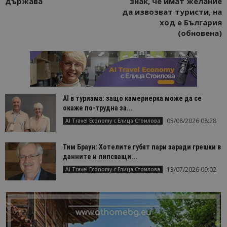
държава
знак, че имат желание
да извозват туристи, на
ход е България
(обновена)
AI в туризма: защо камериерка може да се
окаже по-трудна за...
05/08/2026 08:28
AI Travel Economy с Елица Стоилова
Тим Браун: Хотелите губят пари заради грешки в
данните и липсващи...
13/07/2026 09:02
AI Travel Economy с Елица Стоилова