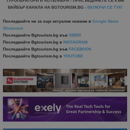
ТУРОПЕРАТОРИ И ХОТЕЛИЕРИ - ПРИСЪЕДИНЕТЕ СЕ КЪМ
ВАЙБЪР КАНАЛА НА BGTOURISM.BG -
ВКЛЮЧИ СЕ ТУК
!
Последвайте ни за още актуални новини
в
Google News
Showcase
Последвайте
Bgtourism.bg във
VIBER
Последвайте
Bgtourism.bg в
INSTAGRAM
Последвайте
Bgtourism.bg във
FACEBOOK
Последвайте
Bgtourism.bg в
YOUTUBE