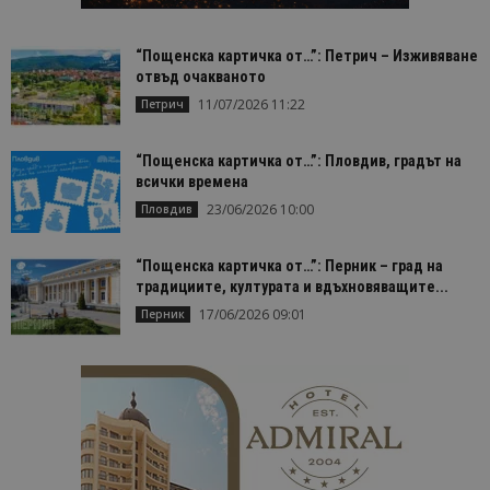
Строго необходимо
Ефективност
“Пощенска картичка от…”: Петрич – Изживяване
Таргетиране
Функционалност
отвъд очакваното
Строго необходимите бисквитки позволяват
11/07/2026 11:22
Петрич
основната функционалност на уебсайта, като
потребителско влизане и управление на
акаунта. Уебсайтът не може да се използва
“Пощенска картичка от…”: Пловдив, градът на
правилно без строго необходими бисквитки.
всички времена
Доставчик
/
Валиден
23/06/2026 10:00
Име
Оп
Пловдив
Домейн
до
cookie_notice_accepted
lisandraramos.com
7 дни
Таз
bgtourism.bg
бис
“Пощенска картичка от…”: Перник – град на
изп
традициите, културата и вдъхновяващите...
да 
съг
17/06/2026 09:01
Перник
на
пот
за
изп
на 
на 