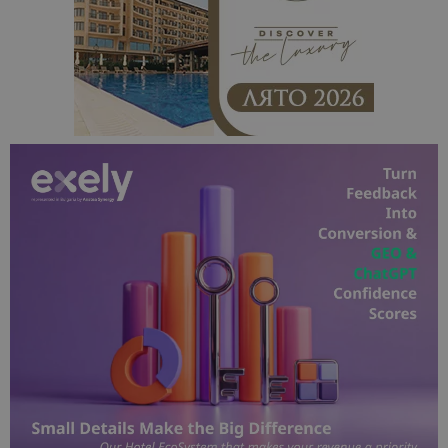
Доставчик
/
Валиден
Име
Описание
Доставчик
Домейн
/
Валиден
до
Име
Описание
Домейн
до
sc_is_visitor_unique
1 година
Използва се
StatCounter
Декларацията за
1 месец
за
is_visitor_unique
Ltd
1 година
Тази бискв
StatCounter
поверителност на Google
съхраняван
.bgtourism.bg
1 месец
се използва
.statcounter.com
на броя
да се опре
посещения.
дали посет
е уникален
сайта чрез
присвоява
уникален
посетител 
помага за
проследяв
на
посетител
на навигац
взаимодей
с уебсайта
статистиче
цели.
is_unique
1 година
Тази бискв
StatCounter
1 месец
е зададена
Ltd
StatCounter
.statcounter.com
да опреде
дали сте за
първи път
завръщащ 