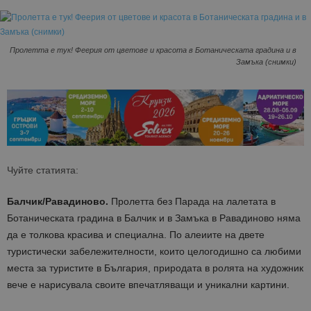
Пролетта е тук! Феерия от цветове и красота в Ботаническата градина и в
Замъка (снимки)
Чуйте статията:
Балчик/Равадиново.
Пролетта без Парада на лалетата в
Ботаническата градина в Балчик и в Замъка в Равадиново няма
да е толкова красива и специална. По алеиите на двете
туристически забележителности, които целогодишно са любими
места за туристите в България, природата в ролята на художник
вече е нарисувала своите впечатляващи и уникални картини.