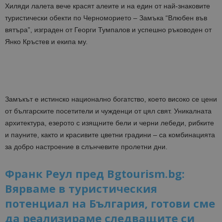
Хиляди лалета вече красят алеите и на един от най-знаковите
туристически обекти по Черноморието – Замъка “Влюбен във
вятъра”, изграден от Георги Тумпалов и успешно ръководен от
Янко Кръстев и екипа му.
Замъкът е истинско национално богатство, което високо се цени
от българските посетители и чужденци от цял свят. Уникалната
архитектура, езерото с изящните бели и черни лебеди, рибките
и пауните, както и красивите цветни градини – са комбинацията
за добро настроение в слънчевите пролетни дни.
Франк Реул пред Bgtourism.bg:
Вярваме в туристическия
потенциал на България, готови сме
да реализираме следващите си