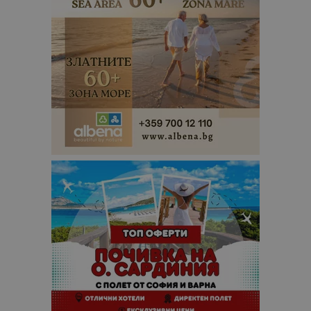
използвана
услуга за а
на Google.
бисквитка 
използва з
разгранич
на уникал
потребите
чрез
присвоява
произволн
генериран
номер кат
идентифик
на клиента
се включва
всяка заявк
страница в
даден сайт
използва з
изчисляван
данни за
посетители
сесии и
кампании 
отчетите з
анализ на
сайтовете.