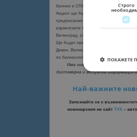
Строго
балнео и СПА дестинации да посрещнат
необходи
Акцент ще бъде безопасността, сигурно
предписания и стриктното прилагане на
израелските туристи в България.
Велинград, снимка Руслан Йорданов
Ще бъдат презентирани традиционно пр
Девин, Велинград, Кюстендил, Санданск
по балнеология и СПА туризъм.
ПОКАЖЕТЕ 
Има значение кой и кога Ви инф
достоверна и актуална информация 
Най-важните нов
Строго необходимит
управление на акау
Запознайте се с възможностит
новинарския ни сайт
ТУК
– авто
Име
cookie_notice_acc