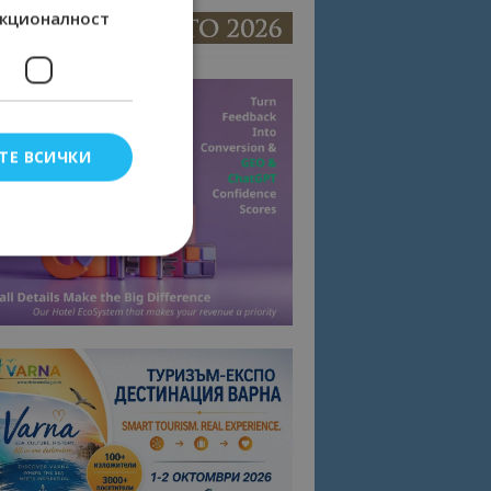
кционалност
ТЕ ВСИЧКИ
елско влизане и
тки.
омните съгласието
квитки на сайта.