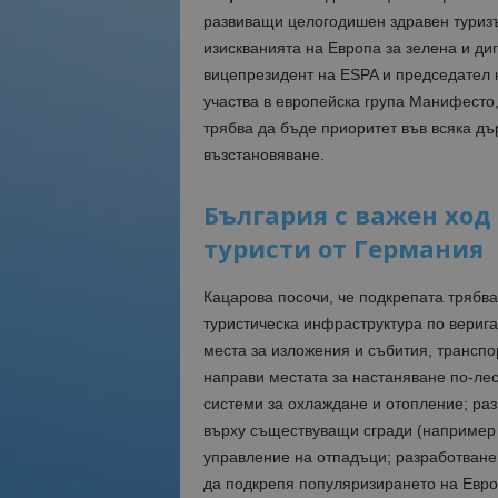
развиващи целогодишен здравен туризъм
изискванията на Европа за зелена и ди
вицепрезидент на ESPA и председател 
участва в европейска група Манифесто
трябва да бъде приоритет във всяка дъ
възстановяване.
България с важен ход
туристи от Германия
Кацарова посочи, че подкрепата трябва
туристическа инфраструктура по верига
места за изложения и събития, транспо
направи местата за настаняване по-лес
системи за охлаждане и отопление; ра
върху съществуващи сгради (например 
управление на отпадъци; разработване 
да подкрепя популяризирането на Евро