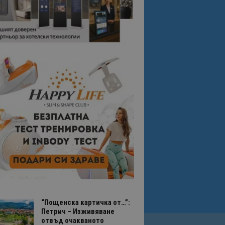
“Пощенска картичка от…”:
Петрич – Изживяване
отвъд очакваното