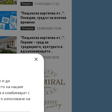
11/07/2026 11:22
Петрич
“Пощенска картичка от…”:
Пловдив, градът на всички
времена
23/06/2026 10:00
Пловдив
“Пощенска картичка от…”:
Перник – град на
традициите, културата и
вдъхновяващите...
×
17/06/2026 09:01
Перник
 и да
ето на нашия
а я комбинират с
то използване на