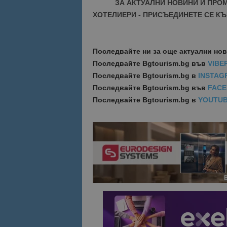
ЗА АКТУАЛНИ НОВИНИ И ПРО
ХОТЕЛИЕРИ - ПРИСЪЕДИНЕТЕ СЕ КЪ
Име
Име
sc_is_visitor_uniq
is_visitor_unique
Последвайте ни за още актуални но
Последвайте
Bgtourism.bg във
VIBE
Последвайте
Bgtourism.bg в
INSTAG
is_unique
Последвайте
Bgtourism.bg във
FAC
Последвайте
Bgtourism.bg в
YOUTU
_ga_B09EBBY8PY
_ga_WXPDN4HSCV
_ga_FK650GXHRZ
_ga