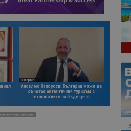
Интервю
нциал
Анселмо Капороси: България може да
съчетае автентичния туризъм с
технологиите на бъдещето
ЛОГИЯ И СПА ТУРИЗЪМ