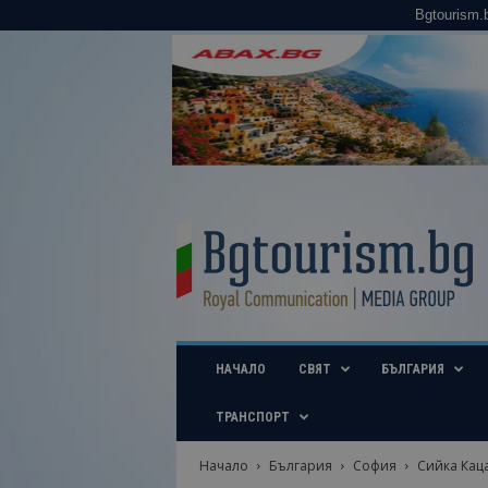
Bgtourism.
B
g
t
o
u
r
i
НАЧАЛО
СВЯТ
БЪЛГАРИЯ
s
m
.
ТРАНСПОРТ
b
g
Начало
България
София
Сийка Каца
–