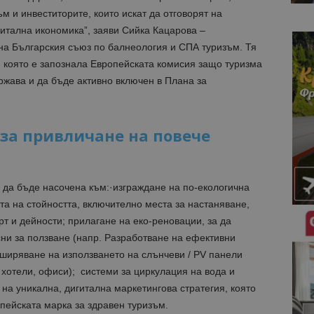
 и инвеститорите, които искат да отговорят на
гитална икономика”, заяви Сийка Кацарова –
на Българския съюз по балнеология и СПА туризъм. Тя
, която е запознала Европейската комисия защо туризма
ржава и да бъде активно включен в Плана за
 за привличане на повече
 да бъде насочена към:·изграждане на по-екологична
та на стойността, включително места за настаняване,
рт и дейности; прилагане на еко-реновации, за да
ни за ползване (напр. Разработване на ефективни
зширяване на използването на слънчеви / PV панели
хотели, офиси); системи за циркулация на вода и
на уникална, дигитална маркетингова стратегия, която
пейската марка за здравен туризъм.