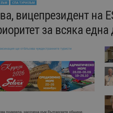
ИЗЪМ
СПА ТУРИЗЪМ
ва, вицепрезидент на E
риоритет за всяка една
ва подкрепа, насочена към българските общини,