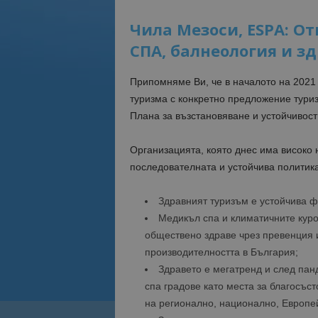
Чила Мезоси, ESPA: От
СПА, балнеология и з
Припомняме Ви, че в началото на 202
туризма с конкретно предложение тури
Плана за възстановяване и устойчивост
Организацията, която днес има високо 
последователната и устойчива политика
Здравният туризъм е устойчива ф
Медикъл спа и климатичните куро
обществено здраве чрез превенция 
производителността в България;
Здравето е мегатренд и след пан
спа градове като места за благосъс
на регионално, национално, Европе