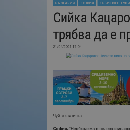
БЪЛГАРИЯ
СОФИЯ
СЪБИТИЕН ТУР
Н
Сийка Кацаро
а
й
-
трябва да е п
в
а
ж
21/04/2021 17:04
н
о
т
о
о
т
т
у
р
и
з
м
Чуйте статията:
а
!
София.
“Необходима е целева финансо