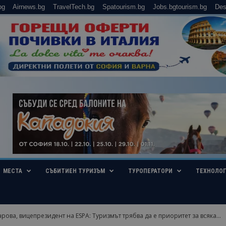
bg
Airnews.bg
TravelTech.bg
Spatourism.bg
Jobs.bgtourism.bg
Des
МЕСТА
СЪБИТИЕН ТУРИЗЪМ
ТУРОПЕРАТОРИ
ТЕХНОЛО
рова, вицепрезидент на ESPA: Туризмът трябва да е приоритет за всяка...