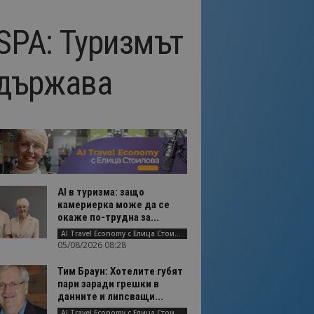
SPA: Туризмът
 държава
AI в туризма: защо
камериерка може да се
окаже по-трудна за...
AI Travel Economy с Елица Стоилова
05/08/2026 08:28
Тим Браун: Хотелите губят
пари заради грешки в
данните и липсващи...
AI Travel Economy с Елица Стоилова