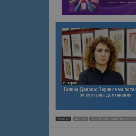
Интервю
Галина Декова: Перник има поте
за културна дестинация
ТАГОВЕ
БСБСПА
БЪЛГАРСКИ СЪЮЗ ПО БАЛНЕО