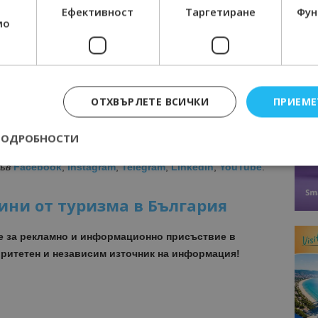
Ефективност
Таргетиране
Фун
 израелски туристи в условията на пандемия.
мо
стта, спазването на всички противоепидемични
 мерките, които гарантират спокойната почивка на
едпочитани от израелските туристи дестинации като
ОТХВЪРЛЕТЕ ВСИЧКИ
ПРИЕМЕ
и, Поморие, както и всички членове на Български съюз
ПОДРОБНОСТИ
ормира! Последвайте нашите страници за бърза,
във
Facebook
,
Instagram
,
Telegram
,
LinkedIn
,
YouTube
.
Строго необходимо
Ефективност
Таргетиране
Функционалност
ини от туризма в България
е бисквитки позволяват основната функционалност на уебсайта, като потребит
нта. Уебсайтът не може да се използва правилно без строго необходими бискви
е за рекламно и информационно присъствие в
ритетен и независим източник на информация!
Доставчик
/
Валиден
Описание
Домейн
до
epted
lisandraramos.com
7 дни
Тази бисквитка се използва, за да зап
bgtourism.bg
на потребителя за използването на бис