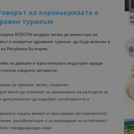
говорът на коронакризата е
дравен туризъм
1 година БСБСПА входира писма до министъра на
змът и конкретно здравният туризъм да бъде включен в
 на Република България.
ниво на доверие в туристическата индустрия заради
 посочи следните аргументи:
орма на туризъм, зелен, социален;
рти могат да помогнат за намаляване на разходите за
и допълнително да подобрят устойчивостта и
демията хората желаят и преоткриват (историческите)
тояние, рехабилитация и за изграждане на устойчивост
йско / международно ниво.