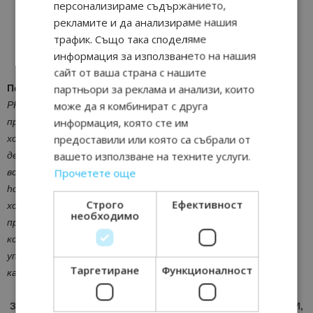
ТЕЗИ ОТ ВОЙНИЦИ.
персонализираме съдържанието,
рекламите и да анализираме нашия
трафик. Също така споделяме
Михаел Видман (първият вдясно)
информация за използването на нашия
сайт от ваша страна с нашите
партньори за реклама и анализи, които
Повече информация за PKF hospitality group:
може да я комбинират с друга
PKF hospitality group е международно признат лидер,
информация, която сте им
предоставящ консултантски услуги в областта на
предоставили или която са събрали от
хотелиерството и развитието на туристическите
вашето използване на техните услуги.
дестинации. С екип от 100 консултанта в 20 офиса на
Прочетете още
всички континенти и опит от почти 100 години, PKF
hospitality group предлага услуги с фокус върху секторите
Строго
Ефективност
хотелиерство, туризъм – включително предпроектни
необходимо
проучвания, оценки, търсене на оператор, проекти
консултации за развитие, финансиране и инвестиции,
управление на активи, изследвания и сравнителен анализ,
Таргетиране
Функционалност
както и стратегическо консултиране.
ЗА АКТУАЛНИ НОВИНИ И ПРОМОЦИИ НА АВИОКОМПАНИИ,