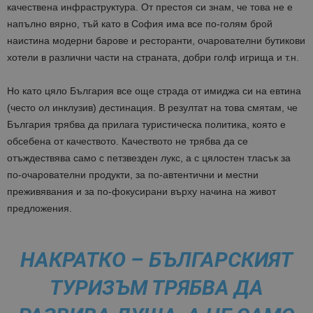
качествена инфраструктура. От престоя си знам, че това не е
напълно вярно, тъй като в София има все по-голям брой
наистина модерни барове и ресторанти, очарователни бутикови
хотели в различни части на страната, добри голф игрища и т.н.
Но като цяло България все още страда от имиджа си на евтина
(често ол инклузив) дестинация. В резултат на това смятам, че
България трябва да прилага туристическа политика, която е
обсебена от качеството. Качеството не трябва да се
отъждествява само с петзвезден лукс, а с цялостен тласък за
по-очарователни продукти, за по-автентични и местни
преживявания и за по-фокусирани върху начина на живот
предложения.
НАКРАТКО – БЪЛГАРСКИЯТ
ТУРИЗЪМ ТРЯБВА ДА