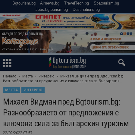
Bgtourism.bg
Airnews.bg
TravelTech.bg
Spatourism.bg
Jobs.bgtourism.bg
Destinations.bg
Начало
Места
Интервю
Михаел Видман пред Bgtourism.bg:
Разнообразието от предложения е ключова сила за българския...
МЕСТА
ИНТЕРВЮ
Михаел Видман пред Bgtourism.bg:
Разнообразието от предложения е
ключова сила за българския туризъм
22/02/2022 07:57