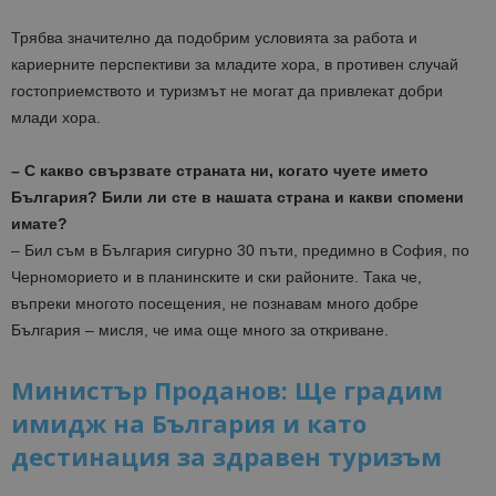
Трябва значително да подобрим условията за работа и
кариерните перспективи за младите хора, в противен случай
гостоприемството и туризмът не могат да привлекат добри
млади хора.
– С какво свързвате страната ни, когато чуете името
България? Били ли сте в нашата страна и какви спомени
имате?
– Бил съм в България сигурно 30 пъти, предимно в София, по
Черноморието и в планинските и ски районите. Така че,
въпреки многото посещения, не познавам много добре
България – мисля, че има още много за откриване.
Министър Проданов: Ще градим
имидж на България и като
дестинация за здравен туризъм