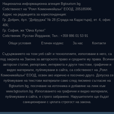
Национална информационна агенция Bgtourism.bg
Собственост на "Роял Комюникейшън" ЕООД, 205185996.
Адрес на редакцията за кореспонденция:
Гр. Добрич, бул. “Добруджа” № 28 (Сграда на Кадастъра), ет. 4, офис
406;
Гр. София, жк “Овча Купел”
Собственик: Руслан Йорданов; Тел.: +359 886 01 53 91
Общи условия
Етичен кодекс
За нас
Контакти
Съдържанието на този уеб сайт и технологиите, използвани в него, са
под закрила на Закона за авторското право и сродните му права. Всички
авторски статии, репортажи, интервюта и други текстови, графични и
видео материали, публикувани в сайта, са собственост на „Роял
Комюникейшън“ ЕООД, освен ако изрично е посочено друго. Допуска се
публикуване на текстови материали само след писмено съгласие на
Bgtourism.bg, посочване на източника и добавяне на линк към
www.bgtourism.bg. Използването на графични и видео материали,
публикувани в сайта, е строго забранено. Нарушителите ще бъдат
санкционирани с цялата строгост на закона.