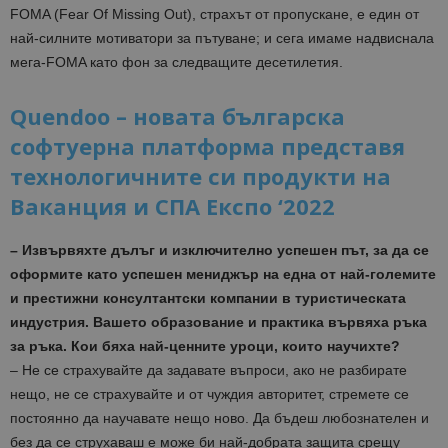
FOMA (
Fear Of Missing Out
), страхът от пропускане, е един от
най-силните мотиватори за пътуване; и сега имаме надвиснала
мега-FOMA като фон за следващите десетилетия.
Quendoo – новата българска
софтуерна платформа представя
технологичните си продукти на
Ваканция и СПА Eкспо ‘2022
– Извървяхте дълъг и изключително успешен път, за да се
оформите като успешен мениджър на една от най-големите
и престижни консултантски компании в туристическата
индустрия. Вашето образование и практика вървяха ръка
за ръка. Кои бяха най-ценните уроци, които научихте?
–
Не се страхувайте да задавате въпроси, ако не разбирате
нещо, не се страхувайте
и
от чуждия авторитет, стремете се
постоянно да научавате нещо ново.
Да бъдеш
любознателен и
без да се струхаваш е може би най-добрата защита срещу