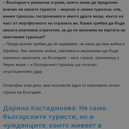
– България е уникална страна, която може да предложи
всичко на своите туристи – морски и зимен туризъм, спа,
винен туризъм, гастрономия и много други неща, които са
част от портфолиото на страната ни. Каква трябва да бъде
нашата рекламна стратегия, за да се наложим на картата на
световния туризъм?
– Преди всичко трябва да се надяваме, че няма да има война в
Украйна. Ако започне война, световната икономика ще бъде
сериозно засегната, но България – като страна, граничеща с
Черно море – и българският туризъм ще получат
опустошителен удар.
Отчитайки този риск, вие посочихте една от ключовите силни
страни на България.
Дарина Костадинова: Не само
българските туристи, но и
чужденците, които живеят в