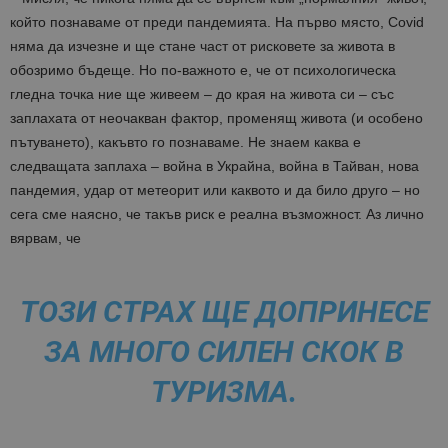
който познаваме от преди пандемията.
На първо място, Covid
няма да изчезне и ще стане част от рисковете за живота в
обозримо бъдеще. Но по-важното е, че от психологическа
гледна точка ние ще живеем – до края на живота си – със
заплахата от неочакван фактор, променящ живота (и особено
пътуването), какъвто го познаваме. Не знаем каква е
следващата заплаха – война в Украйна, война в Тайван, нова
пандемия, удар от метеорит или каквото и да било друго – но
сега сме наясно, че такъв риск е реална възможност. Аз лично
вярвам, че
ТОЗИ СТРАХ ЩЕ ДОПРИНЕСЕ
ЗА МНОГО СИЛЕН СКОК В
ТУРИЗМА.