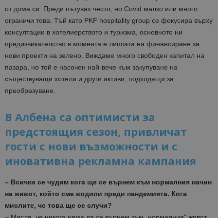
от дома си.
Преди пътувах често, но
Covid
малко или много
ограничи това.
Тъй като PKF hospitality group се фокусира върху
консултации в хотелиерството и туризма, основното ни
предизвикателство в момента е липсата на финансиране за
нови проекти на зелено. Виждаме много свободен капитал на
пазара, но той е насочен най-вече към закупуване на
съществуващи хотели и други активи, подходящи за
преобразуване.
В Албена са оптимисти за
предстоящия сезон, привличат
гости с нови възможности и с
иновативна рекламна кампания
– Всички се чудим кога ще се върнем към нормалния начин
на живот, който сме водили преди пандемията. Кога
мислите, че това ще се случи?
– Мисля, че никога няма да се върнем към „нормалния“ живот,