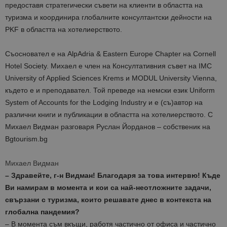
предоставя стратегически съвети на клиенти в областта на
туризма и координира глобалните консултантски дейности на
PKF в областта на хотелиерството.
Съосновател е на AlpAdria & Eastern Europe Chapter на Cornell
Hotel Society. Михаел е член на Консултативния съвет на IMC
University of Applied Sciences Krems и MODUL University Vienna,
където е и преподавател. Той преведе на немски език Uniform
System of Accounts for the Lodging Industry и е (съ)автор на
различни книги и публикации в областта на хотелиерството. С
Михаел Видман разговаря Руслан Йорданов – собственик на
Bgtourism.bg
Михаел Видман
– Здравейте, г-н Видман! Благодаря за това интервю! Къде
Ви намирам в момента и кои са най-неотложните задачи,
свързани с туризма, които решавате днес в контекста на
глобална пандемия?
– В момента съм вкъщи, работя частично от офиса и частично