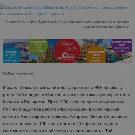
Михаел Видман пред Bgtourism.bg: Разнообразието от предложения е ключова
сила за българския туризъм
Чуйте статията:
Михаел Видман е изпълнителен директор на PKF hospitality
group. Той е роден в Мюнхен и учи икономика в университети в
Мюнхен и Вашингтон. През 1990 г. той се присъединява към
PKF, но преди това работи няколко години в хотелиерския
сектор в Азия, Европа и Северна Америка. Михаел управлява
екип от повече от 100 консултанти в 20 офиса и е един от
световните експерти в областта на настаняването. Той