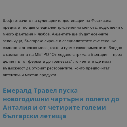
Шеф готвачите на кулинарните дестинации на Фестивала
предлагат по две специални тристепенни менюта, подготвени с
много фантазия и любов. Акцентите ще бъдат есенните
зеленчуци, българско сирене и специалитетите със телешко,
свинско и агнешко месо, както и гурме експериментите. Заедно
с кампанията на МЕТРО “Отгледано с грижа в България – през
целия път от фермата до трапезата” , клиентите ще имат
възможност да открият ресторантите, които предпочитат
автентични местни продукти.
Емералд Травел пуска
новогодишни чартърни полети до
Анталия и от четирите големи
български летища