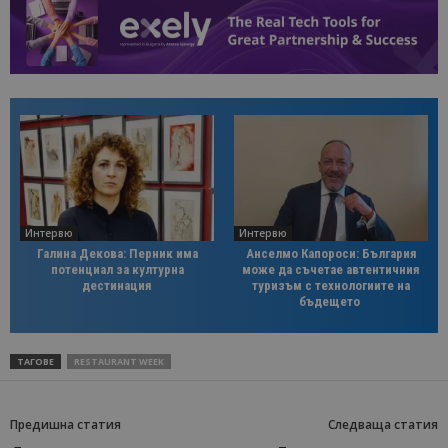
Интервю
Интервю
Галина Декова: Перник има
Анселмо Капороси: България
потенциал за културна
може да съчетае автентичния
дестинация
туризъм с технологиите на
бъдещето
ТАГОВЕ
RESTAURANT WEEK
Предишна статия
Следваща статия