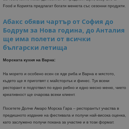
Food и Корията предлагат богати менюта със сезонни продукти.
Абакс обяви чартър от София до
Бодрум за Нова година, до Анталия
ще има полети от всички
български летища
Морската кухня на Варна:
На морето и особено есен се яде риба и Варна е мястото,
където ще я приготвят с майсторлък и финес. Тук всеки
ресторант е подготвил по едно рибно и едно месно меню, чието
креативност ще очарова всеки клиент.
Посетете Долче Амаро Морска Гара – ресторантът участва в
предишното издание на фестивала и получи най-висока оценка,
като заслужено получи покана за участие и в този формат.