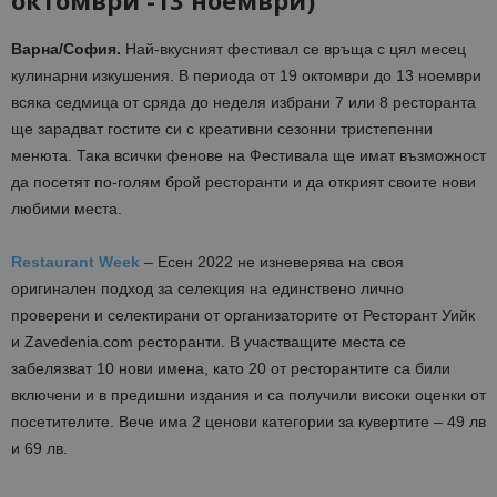
октомври -13 ноември)
Варна/София.
Най-вкусният фестивал се връща с цял месец
кулинарни изкушения. В периода от 19 октомври до 13 ноември
всяка седмица от сряда до неделя избрани 7 или 8 ресторанта
ще зарадват гостите си с креативни сезонни тристепенни
менюта. Така всички фенове на Фестивала ще имат възможност
да посетят по-голям брой ресторанти и да открият своите нови
любими места.
Restaurant Week
– Есен 2022 не изневерява на своя
оригинален подход за селекция на единствено лично
проверени и селектирани от организаторите от Ресторант Уийк
и Zavedenia.com ресторанти. В участващите места се
забелязват 10 нови имена, като 20 от ресторантите са били
включени и в предишни издания и са получили високи оценки от
посетителите. Вече има 2 ценови категории за кувертите – 49 лв
и 69 лв.