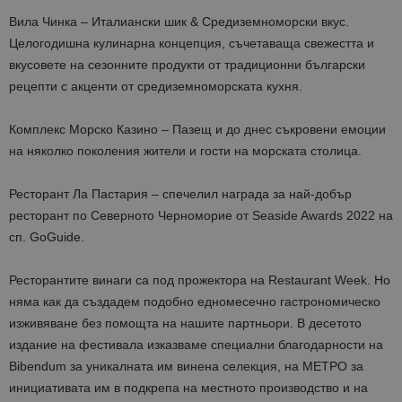
Вила Чинка – Италиански шик & Средиземноморски вкус.
Целогодишна кулинарна концепция, съчетаваща свежестта и
вкусовете на сезонните продукти от традиционни български
рецепти с акценти от средиземноморската кухня.
Комплекс Морско Казино – Пазещ и до днес съкровени емоции
на няколко поколения жители и гости на морската столица.
Ресторант Ла Пастария – спечелил награда за най-добър
ресторант по Северното Черноморие от Seaside Awards 2022 на
сп. GoGuide.
Ресторантите винаги са под прожектора на Restaurant Week. Но
няма как да създадем подобно едномесечно гастрономическо
изживяване без помощта на нашите партньори. В десетото
издание на фестивала изказваме специални благодарности на
Bibendum за уникалната им винена селекция, на МЕТРО за
инициативата им в подкрепа на местното производство и на