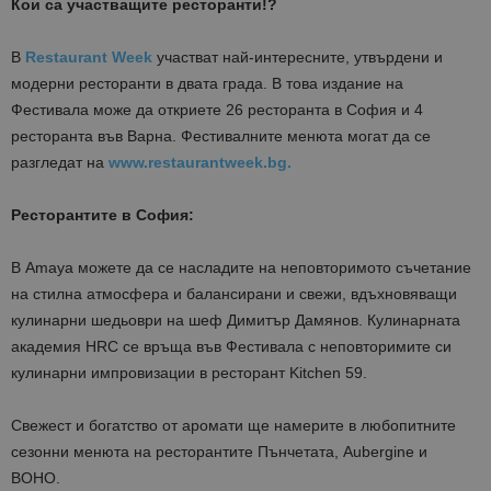
Кои са участващите ресторанти!?
В
Restaurant Week
участват най-интересните, утвърдени и
модерни ресторанти в двата града. В това издание на
Фестивала може да откриете 26 ресторанта в София и 4
ресторанта във Варна. Фестивалните менюта могат да се
разгледат на
www.restaurantweek.bg.
Ресторантите в София:
В Amaya можете да се насладите на неповторимото съчетание
на стилна атмосфера и балансирани и свежи, вдъхновяващи
кулинарни шедьоври на шеф Димитър Дамянов. Кулинарната
академия HRC се връща във Фестивала с неповторимите си
кулинарни импровизации в ресторант Kitchen 59.
Свежест и богатство от аромати ще намерите в любопитните
сезонни менюта на ресторантите Пънчетата, Aubergine и
BOHO.