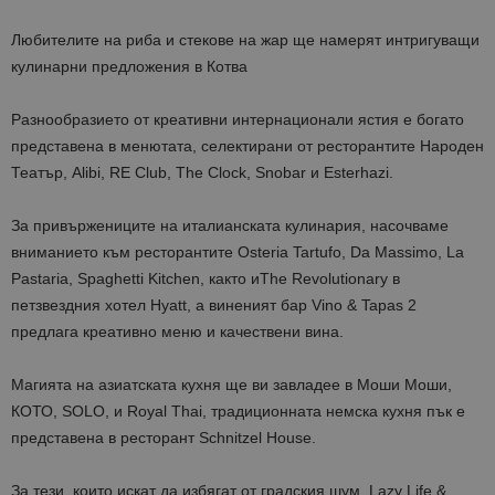
Любителите на риба и стекове на жар ще намерят интригуващи
кулинарни предложения в Котва
Разнообразието от креативни интернационали ястия е богато
представена в менютата, селектирани от ресторантите Народен
Театър, Alibi, RE Club, The Clock, Snobar и Esterhazi.
За привържениците на италианската кулинария, насочваме
вниманието към ресторантите Osteria Tartufo, Da Massimo, La
Pastaria, Spaghetti Kitchen, както иThe Revolutionary в
петзвездния хотел Hyatt, а виненият бар Vino & Tapas 2
предлага креативно меню и качествени вина.
Магията на азиатската кухня ще ви завладее в Моши Моши,
КОТО, SOLO, и Royal Thai, традиционната немска кухня пък е
представена в ресторант Schnitzel House.
За тези, които искат да избягат от градския шум, Lazy Life &