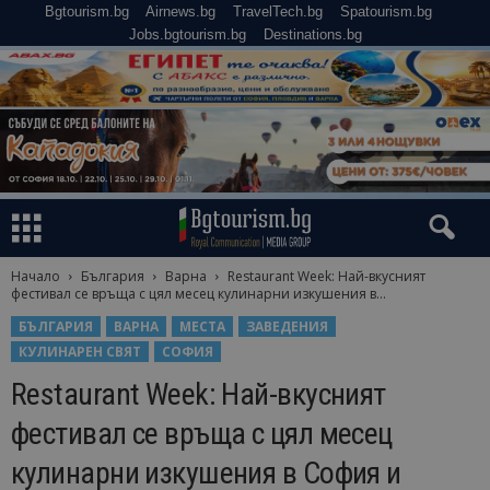
Bgtourism.bg
Airnews.bg
TravelTech.bg
Spatourism.bg
Jobs.bgtourism.bg
Destinations.bg
Начало
България
Варна
Restaurant Week: Най-вкусният
фестивал се връща с цял месец кулинарни изкушения в...
БЪЛГАРИЯ
ВАРНА
МЕСТА
ЗАВЕДЕНИЯ
КУЛИНАРЕН СВЯТ
СОФИЯ
Restaurant Week: Най-вкусният
фестивал се връща с цял месец
кулинарни изкушения в София и