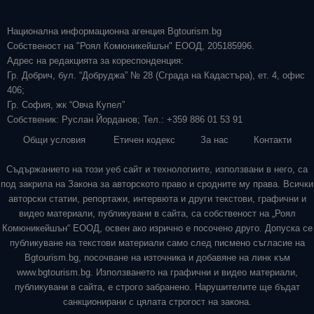
Национална информационна агенция Bgtourism.bg
Собственост на "Роял Комюникейшън" ЕООД, 205185996.
Адрес на редакцията за кореспонденция:
Гр. Добрич, бул. “Добруджа” № 28 (Сграда на Кадастъра), ет. 4, офис
406;
Гр. София, жк “Овча Купел”
Собственик: Руслан Йорданов; Тел.: +359 886 01 53 91
Общи условия
Етичен кодекс
За нас
Контакти
Съдържанието на този уеб сайт и технологиите, използвани в него, са
под закрила на Закона за авторското право и сродните му права. Всички
авторски статии, репортажи, интервюта и други текстови, графични и
видео материали, публикувани в сайта, са собственост на „Роял
Комюникейшън“ ЕООД, освен ако изрично е посочено друго. Допуска се
публикуване на текстови материали само след писмено съгласие на
Bgtourism.bg, посочване на източника и добавяне на линк към
www.bgtourism.bg. Използването на графични и видео материали,
публикувани в сайта, е строго забранено. Нарушителите ще бъдат
санкционирани с цялата строгост на закона.