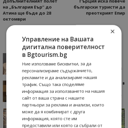
Допълнителният полет
Гърция иска повече
на „България Еър“ до
български туристи да
Атина ще бъде до 28
преоткрият Епир
октомври
×
Управление на Вашата
дигитална поверителност
в Bgtourism.bg
AI в туризма: защо камериерка може да се
окаже по-трудна за...
Ние използваме бисквитки, за да
05/08/2026 08:28
AI Travel Economy с Елица Стоилова
персонализираме съдържанието,
рекламите и да анализираме нашия
Тим Браун: Хотелите губят пари заради грешки в
трафик. Също така споделяме
данните и липсващи...
информация за използването на нашия
13/07/2026 09:02
AI Travel Economy с Елица Стоилова
сайт от ваша страна с нашите
партньори за реклама и анализи, които
може да я комбинират с друга
информация, която сте им
предоставили или която са събрали от