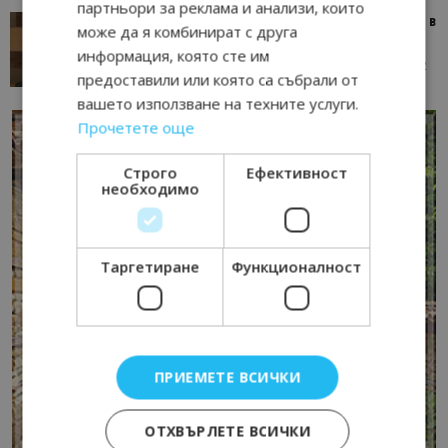
партньори за реклама и анализи, които
Тим Браун: Хотелите губят пари заради грешки в
може да я комбинират с друга
данните и липсващи...
информация, която сте им
13/07/2026 09:02
AI Travel Economy с Елица Стоилова
предоставили или която са събрали от
вашето използване на техните услуги.
Прочетете още
Строго
Ефективност
необходимо
Таргетиране
Функционалност
ПРИЕМЕТЕ ВСИЧКИ
ОТХВЪРЛЕТЕ ВСИЧКИ