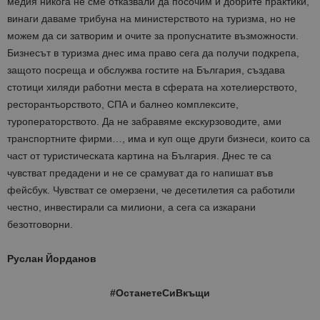
медия никога не сме отказвали да посочим и добрите практики,
винаги даваме трибуна на министерството на туризма, но не
можем да си затворим и очите за пропуснатите възможности.
Бизнесът в туризма днес има право сега да получи подкрепа,
защото посреща и обслужва гостите на България, създава
стотици хиляди работни места в сферата на хотелиерството,
ресторантьорството, СПА и балнео комплексите,
туроператорството. Да не забравяме екскурзоводите, ами
транспортните фирми…, има и куп още други бизнеси, които са
част от туристическата картина на България. Днес те са
чувстват предадени и не се срамуват да го напишат във
фейсбук. Чувстват се омерзени, че десетилетия са работили
честно, инвестирали са милиони, а сега са изкарани
безотговорни.
Руслан Йорданов
#ОстанетеСиВкъщи