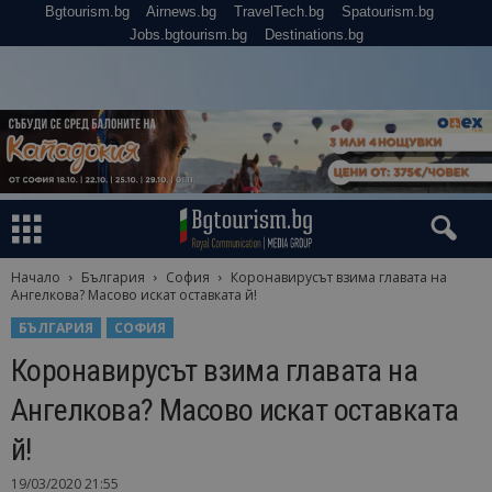
Bgtourism.bg
Airnews.bg
TravelTech.bg
Spatourism.bg
Jobs.bgtourism.bg
Destinations.bg
Начало
България
София
Коронавирусът взима главата на
Ангелкова? Масово искат оставката й!
БЪЛГАРИЯ
СОФИЯ
Коронавирусът взима главата на
Ангелкова? Масово искат оставката
й!
19/03/2020 21:55