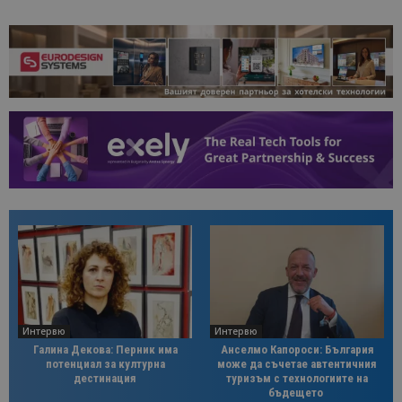
Интервю
Интервю
Галина Декова: Перник има
Анселмо Капороси: България
потенциал за културна
може да съчетае автентичния
дестинация
туризъм с технологиите на
бъдещето