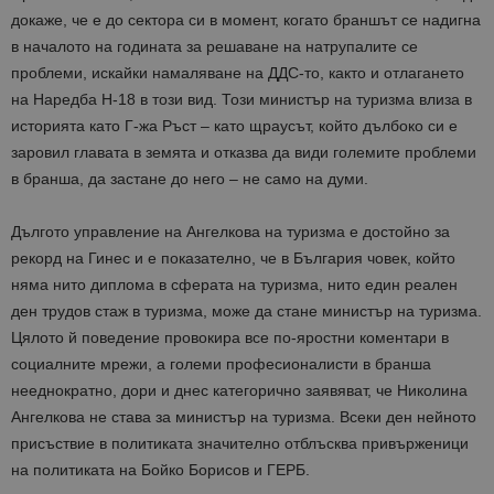
докаже, че е до сектора си в момент, когато браншът се надигна
в началото на годината за решаване на натрупалите се
проблеми, искайки намаляване на ДДС-то, както и отлагането
на Наредба Н-18 в този вид. Този министър на туризма влиза в
историята като Г-жа Ръст – като щраусът, който дълбоко си е
заровил главата в земята и отказва да види големите проблеми
в бранша, да застане до него – не само на думи.
Дългото управление на Ангелкова на туризма е достойно за
рекорд на Гинес и е показателно, че в България човек, който
няма нито диплома в сферата на туризма, нито един реален
ден трудов стаж в туризма, може да стане министър на туризма.
Цялото й поведение провокира все по-яростни коментари в
социалните мрежи, а големи професионалисти в бранша
нееднократно, дори и днес категорично заявяват, че Николина
Ангелкова не става за министър на туризма. Всеки ден нейното
присъствие в политиката значително отблъсква привърженици
на политиката на Бойко Борисов и ГЕРБ.