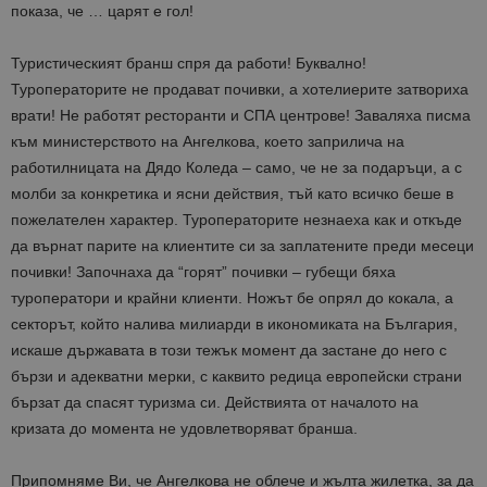
показа, че … царят е гол!
Туристическият бранш спря да работи! Буквално!
Туроператорите не продават почивки, а хотелиерите затвориха
врати! Не работят ресторанти и СПА центрове! Заваляха писма
към министерството на Ангелкова, което заприлича на
работилницата на Дядо Коледа – само, че не за подаръци, а с
молби за конкретика и ясни действия, тъй като всичко беше в
пожелателен характер. Туроператорите незнаеха как и откъде
да върнат парите на клиентите си за заплатените преди месеци
почивки! Започнаха да “горят” почивки – губещи бяха
туроператори и крайни клиенти. Ножът бе опрял до кокала, а
секторът, който налива милиарди в икономиката на България,
искаше държавата в този тежък момент да застане до него с
бързи и адекватни мерки, с каквито редица европейски страни
бързат да спасят туризма си. Действията от началото на
кризата до момента не удовлетворяват бранша.
Припомняме Ви, че Ангелкова не облече и жълта жилетка, за да