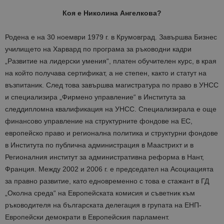
Коя е Николина Ангелкова?
Родена е на 30 ноември 1979 г. в Крумовград. Завършва Бизнес
училището на Харвард по програма за ръководни кадри
„Развитие на лидерски умения“, платен обучителен курс, в края
на който получава сертификат, а не степен, както и статут на
възпитаник. След това завършва магистратура по право в УНСС
и специализира „Фирмено управление“ в Института за
следдипломна квалификация на УНСС. Специализирала е още
финансово управление на структурните фондове на ЕС,
европейско право и регионална политика и структурни фондове
в Института по публична администрация в Маастрихт и в
Регионалния институт за административна реформа в Нант,
Франция.
Между 2002 и 2006 г. е председател на Асоциацията
за правно развитие, като едновременно с това е стажант в ГД
„Околна среда“ на Европейската комисия и съветник към
ръководителя на българската делегация в групата на ЕНП-
Европейски демократи в Европейския парламент.