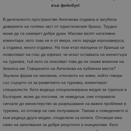
във фейсбук!
В дигиталното пространство Ангелкова отдавна е загубила
доверието на голяма част от туристическия бранш. Трудно
може да се намерят добри думи. Масово валят негативни
коментари, като това не е от вчера, нито заради коронавируса,
а отдавна, много отдавна. На този етап малцина от бранша си
позволяват на глас да изрекат, че искат оставката на министъра
на туризма, тъй като се опасяват това да не окаже влияние на
бизнеса им. Говоренето на Ангелкова на публични места?
Заучени фрази на чиновник, отколкото на човек, който говори
със сърцето си за развитието на туризма, коментират
специалисти. Като водеща специализирана медия за туризъм в
България, може да посочим, че неведнъж, сме отправяли
сигнали до министерство за разрешаване на важни проблеми в
туризма, но отговор не сме получавали. Такова е поведението и
към редица други медии, споделяли са колеги. Отговори има
само на запитвания за добри резултати и инициативи. Като