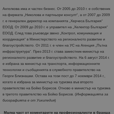
Ангелкова има и частен бизнес. От 2005 до 2010 г. е собственик
на фирмата „Николова и партньори консулт“, а от 2007 до 2009
г. е генерален директор на компанията „Херчеса България“
ЕООД. От 2009 до 2010 г. е управител на „Хелектор България“
ЕООД. След това ръководи звено „Контрол, комуникация и
координация“ в Министерството на регионалното развитие и
благоустройството. От 2011 г. е член на УС на Агенция „Пътна
инфраструктура“. През 2013 г. става заместник-министър на
регионалното развитие и благоустройството. На 6 август 2014 г.
е избрана за министър на транспорта, информационните
технологии и съобщенията в служебното правителство на
Георги Близнашки. Остава на този пост до 7 ноември 2014 г.,
когато е избрана за министър на туризма във второто
правителство на Бойко Борисов. Отново е министър на туризма
в третото правителство на Бойко Борисов. (
Информацията за
биографията е от Уикипедия
)
Малка част от коментарите на професионалисти в бранша