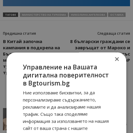
ТАГОВЕ
МИНИСТЕРСТВО НА ТУРИЗМА
НИКОЛИНА АНГЕЛКОВА
ОСТАВКА
Предишна статия
Следваща статия
В Китай започна
8 български граждани се
кампания в подкрепа на
завръщат от Мароко и
България! Изпращат ни
Тенерифе със
×
маски, след като наш
съдействието на МВнР
Управление на Вашата
туристически обект ги
трогна с посланието си
дигитална поверителност
в Bgtourism.bg
Ние използваме бисквитки, за да
персонализираме съдържанието,
рекламите и да анализираме нашия
AI в туризма: защо камериерка може да се
трафик. Също така споделяме
окаже по-трудна за...
информация за използването на нашия
05/08/2026 08:28
AI Travel Economy с Елица Стоилова
сайт от ваша страна с нашите