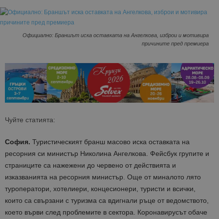
Официално: Браншът иска оставката на Ангелкова, изброи и мотивира
причините пред премиера
Чуйте статията:
София.
Туристическият бранш масово иска оставката на
ресорния си министър Николина Ангелкова. Фейсбук групите и
страниците са нажежени до червено от действията и
изказванията на ресорния министър. Още от миналото лято
туроператори, хотелиери, концесионери, туристи и всички,
които са свързани с туризма са вдигнали ръце от ведомството,
което върви след проблемите в сектора. Коронавирусът обаче