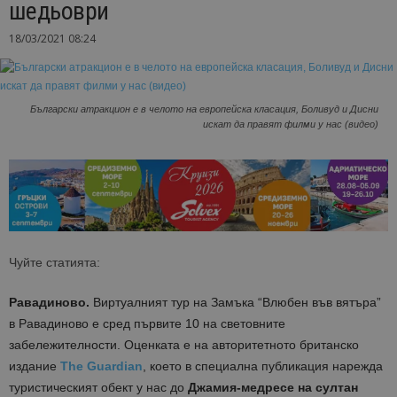
шедьоври
18/03/2021 08:24
Български атракцион е в челoто на европейска класация, Боливуд и Дисни
искат да правят филми у нас (видео)
Чуйте статията:
Равадиново.
Виртуалният тур на Замъка “Влюбен във вятъра”
в Равадиново е сред първите 10 на световните
забележителности. Оценката е на авторитетното британско
издание
The Guardian
, което в специална публикация нарежда
туристическият обект у нас до
Джамия-медресе на султан