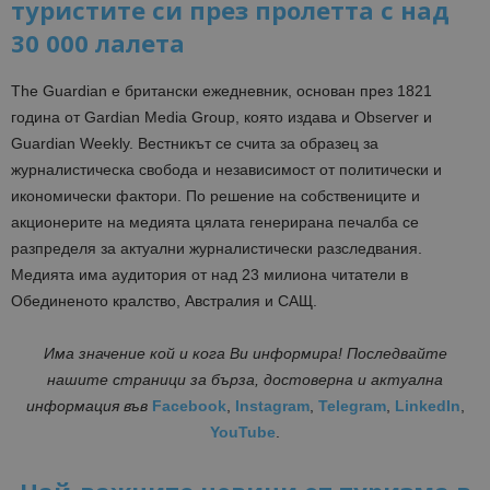
туристите си през пролетта с над
30 000 лалета
The Guardian е британски ежедневник, основан през 1821
година от Gardian Media Group, която издава и Observer и
Guardian Weekly. Вестникът се счита за образец за
журналистическа свобода и независимост от политически и
икономически фактори. По решение на собствениците и
акционерите на медията цялата генерирана печалба се
разпределя за актуални журналистически разследвания.
Медията има аудитория от над 23 милиона читатели в
Обединеното кралство, Австралия и САЩ.
Има значение кой и кога Ви информира! Последвайте
нашите страници за бърза, достоверна и актуална
информация във
Facebook
,
Instagram
,
Telegram
,
LinkedIn
,
YouTube
.