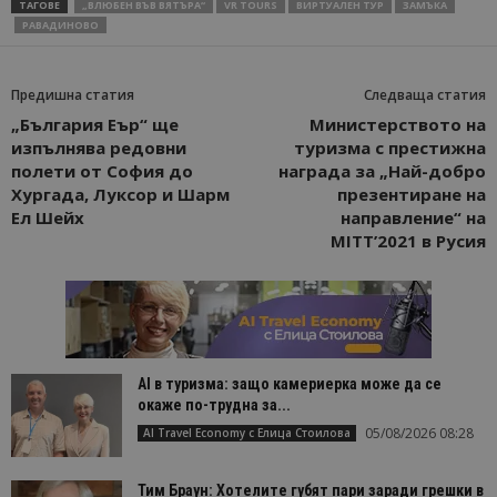
ТАГОВЕ
„ВЛЮБЕН ВЪВ ВЯТЪРА“
VR TOURS
ВИРТУАЛЕН ТУР
ЗАМЪКА
РАВАДИНОВО
Предишна статия
Следваща статия
„България Еър“ ще
Министерството на
изпълнява редовни
туризма с престижна
полети от София до
награда за „Най-добро
Хургада, Луксор и Шарм
презентиране на
Ел Шейх
направление“ на
MITT’2021 в Русия
AI в туризма: защо камериерка може да се
окаже по-трудна за...
05/08/2026 08:28
AI Travel Economy с Елица Стоилова
Тим Браун: Хотелите губят пари заради грешки в