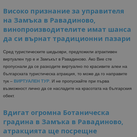
Високо признание за управителя
на Замъка в Равадиново,
винопроизводителите имат шанса
да си върнат традиционни пазари
Сред туристическите шедьоври, предложили атрактивен
виртуален тур е и Замъкът в Равадиново. Ако Вие сте
пропуснали да се разходите виртуално по красивите алеи на
българската туристическа атракция, то може да го направите
тук –
ВИРТУАЛЕН ТУР
. И не пропускайте при първа
възможност лично да се насладите на красотата на българския
обект.
Вдигат огромна Ботаническа
градина в Замъка в Равадиново,
атракцията ще посрещне