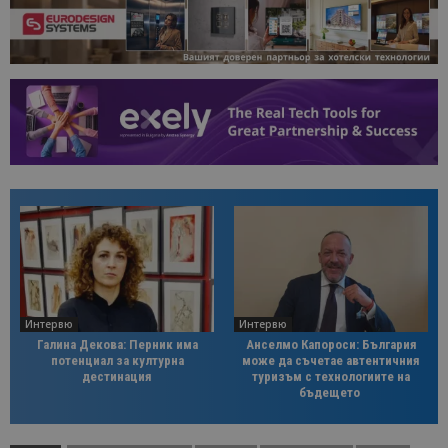
Интервю
Интервю
Галина Декова: Перник има
Анселмо Капороси: България
потенциал за културна
може да съчетае автентичния
дестинация
туризъм с технологиите на
бъдещето