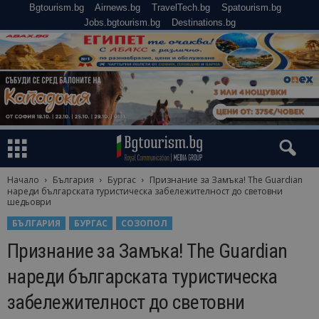
Bgtourism.bg
Airnews.bg
TravelTech.bg
Spatourism.bg
Jobs.bgtourism.bg
Destinations.bg
Начало
България
Бургас
Признание за Замъка! The Guardian
нареди българската туристическа забележителност до световни
шедьоври
БЪЛГАРИЯ
БУРГАС
СОЗОПОЛ
Признание за Замъка! The Guardian
нареди българската туристическа
забележителност до световни