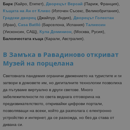
Барк
(Кайро, Египет),
Дворецът Версай
(Париж, Франция),
Къщата на Ан от Кливс
(Източен Съсекс, Великобритания),
Градски дворец
(Джайпур, Индия),
Дворецът Голестан
(Иран),
Casa Batlló
(Барселона, Испания)
Талиесин
(Уисконсин, САЩ),
Кула Доминион
, (Москва, Русия),
Балончестата къща
(Карали, Австралия).
В Замъка в Равадиново откриват
Музей на порцелана
Световната пандемия ограничи движението на туристите и ги
затвори в домовете им, но дигиталните технологии позволиха
да пътуваме виртуално в други светове. Много
забележителности по света веднага отговориха на
предизвикателството, откривайки цифрови портали,
позволяващи на всеки, който да разполага с електронно
устройство и интернет, да се разхожда, но без да става от
дивана си.