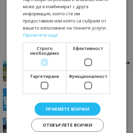
може да я комбинират с друга
информация, която сте им
предоставили или която са събрали от
вашето използване на техните услуги.
Прочетете още
Строго
Ефективност
необходимо
“Пощенска картичка от…”: Петрич – Изживяване
отвъд очакваното
Таргетиране
Функционалност
11/07/2026 11:22
Петрич
“Пощенска картичка от…”: Пловдив, градът на
всички времена
23/06/2026 10:00
Пловдив
ПРИЕМЕТЕ ВСИЧКИ
“Пощенска картичка от…”: Перник – град на
ОТХВЪРЛЕТЕ ВСИЧКИ
традициите, културата и вдъхновяващите...
17/06/2026 09:01
Перник