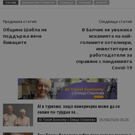
ТАГОВЕ
БЪЛГАРСКИ ТУРИСТИ
ГРАНИЦА
ГЪРЦИЯ
КУЛАТА
Предишна статия
Следваща статия
Община Шабла не
В Балчик не уважиха
поддържа вече
исканията на най-
биваците
големите хотелиери,
инвеститори и
работодатели за
справяне с пандемията
Covid-19
AI в туризма: защо камериерка може да се
окаже по-трудна за...
05/08/2026 08:28
AI Travel Economy с Елица Стоилова