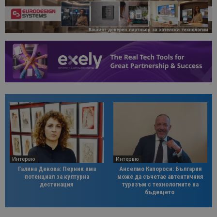
Интервю
Интервю
Галина Декова: Перник има
Анселмо Капороси: България
потенциал за културна
може да съчетае автентичния
дестинация
туризъм с технологиите на
бъдещето