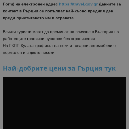
Form) на електронен адрес
https://travel.gov.gr
Данните за
контакт в Гърция се попълват най-късно предния ден
преди пристигането им в страната.
Всички туристи могат да преминат на влизане в България на
работещите гранични пунктове без ограничения.
На ГКПП Кулата трафикът на леки и товарни автомобили е
нормален и в двете посоки.
Най-добрите цени за Гърция тук