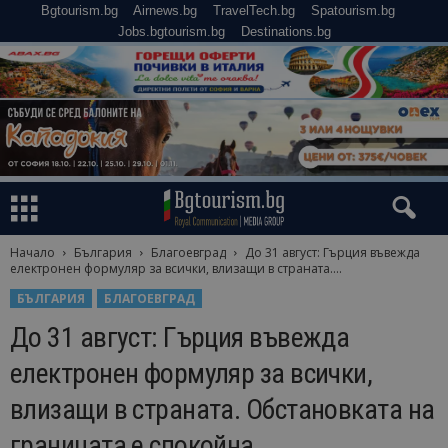
Bgtourism.bg
Airnews.bg
TravelTech.bg
Spatourism.bg
Jobs.bgtourism.bg
Destinations.bg
Начало
България
Благоевград
До 31 август: Гърция въвежда
електронен формуляр за всички, влизащи в страната....
БЪЛГАРИЯ
БЛАГОЕВГРАД
До 31 август: Гърция въвежда
електронен формуляр за всички,
влизащи в страната. Обстановката на
границата е спокойна