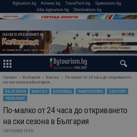
Bgtourism.bg
Airnews.bg
TravelTech.bg
Spatourism.bg
Jobs.bgtourism.bg
Destinations.bg
Начало
България
Банско
По-малко от 24 часа до откриването
на ски сезона в България
БЪЛГАРИЯ
БАНСКО
БОРОВЕЦ
ПАМПОРОВО
СМОЛЯН
ЧЕПЕЛАРЕ
По-малко от 24 часа до откриването
на ски сезона в България
16/12/2020 12:50