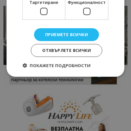
Таргетиране
Функционалност
ПРИЕМЕТЕ ВСИЧКИ
ОТХВЪРЛЕТЕ ВСИЧКИ
ПОКАЖЕТЕ ПОДРОБНОСТИ
Строго необходимо
Ефективност
Таргетиране
Функционалност
Строго необходимите бисквитки позволяват
основната функционалност на уебсайта, като
потребителско влизане и управление на
акаунта. Уебсайтът не може да се използва
правилно без строго необходими бисквитки.