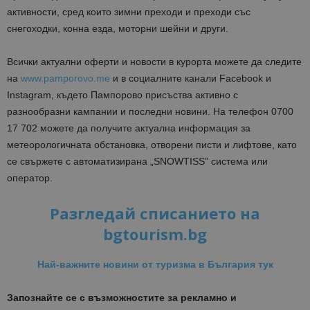
активности, сред които зимни преходи и преходи със
снегоходки, конна езда, моторни шейни и други.
Всички актуални оферти и новости в курорта можете да следите
на
www.pamporovo.me
и в социалните канали Facebook и
Instagram, където Пампорово присъства активно с
разнообразни кампании и последни новини. На телефон 0700
17 702 можете да получите актуална информация за
метеорологичната обстановка, отворени писти и лифтове, като
се свържете с автоматизирана „SNOWTISS” система или
оператор.
Разгледай списанието на
bgtourism.bg
Най-важните новини от туризма в България тук
Запознайте се с възможностите за рекламно и