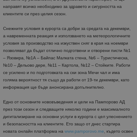
направят всичко необходимо за здравето и сигурността на
клиентите си през целия сезон.
Снежните условия в курорта са добри за средата на декември,
а навременната реакция и използването на метеорологичните
условия за производство на изкуствен сняг в края на ноември
позволяват да бъдат отлично подготвени и отворени писти №1
– Язовира, №1А – Байпас Малката стена, №6 – Туристическа,
№10 – Дельово дере, №11 – Картола, №12 – Стойките. Работи
се усилено и по подготовката на ски зона Мечи чал и има
голяма вероятност тя също да работи от 19-ти декември, като
информация ще бъде анонсирана допълнително.
Едно от основните нововъведения и цели на Пампорово АД
през този сезон и следващите няколко години е максималното
дигитализиране на основни услуги в курорта с цел улеснението
и безопасността на клиентите. Ето защо от днес стартира
новата онлайн платформа на
www.pamporovo.me
, където освен