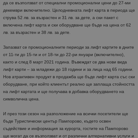
да се възползват от специални промоционални цени до 27-ми
декември включително. Целодневната лифт карта в периода ще
струва 52 лв. за възрастен и 31 лв. за дете, а ски пакет с
включена лифт карта и ски оборудване ще бъде на цена от 62
лв. за възрастен и 38 лв. за дете.
Запазват се промоционалните периоди за лифт картите в дните
от 11-ти до 15-ти и от 18-ти до 22-ри януари (включително),
както и след 8 март 2021 година. Въвеждат се два нови вида
лифт карти – за младежи до 18 години и за лица над 65 години.
Нов атрактивен продукт в продажба ще бъде лифт карта със ски
оборудване, при който клиентът реално ще заплаща стойността
на лифт картата и ще получава в добавка оборудването на
символична цена.
И през този сезон на разположение на всички посетители ще
бъде Туристически център Пампорово, където освен
съдействие и информация за курорта, гостите на Пампорово
ще могат да се възползват и от различни алтернативни услуги и