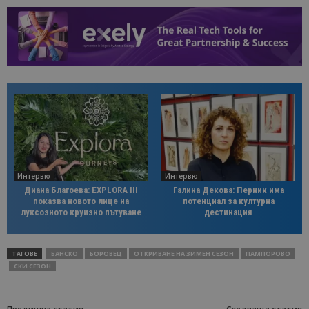
Интервю
Интервю
Диана Благоева: EXPLORA III
Галина Декова: Перник има
показва новото лице на
потенциал за културна
луксозното круизно пътуване
дестинация
ТАГОВЕ
БАНСКО
БОРОВЕЦ
ОТКРИВАНЕ НА ЗИМЕН СЕЗОН
ПАМПОРОВО
СКИ СЕЗОН