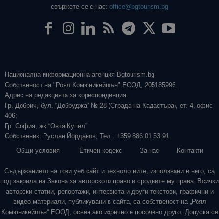
свържете се с нас:
office@bgtourism.bg
Национална информационна агенция Bgtourism.bg
Собственост на "Роял Комюникейшън" ЕООД, 205185996.
Адрес на редакцията за кореспонденция:
Гр. Добрич, бул. “Добруджа” № 28 (Сграда на Кадастъра), ет. 4, офис
406;
Гр. София, жк “Овча Купел”
Собственик: Руслан Йорданов; Тел.: +359 886 01 53 91
Общи условия
Етичен кодекс
За нас
Контакти
Съдържанието на този уеб сайт и технологиите, използвани в него, са
под закрила на Закона за авторското право и сродните му права. Всички
авторски статии, репортажи, интервюта и други текстови, графични и
видео материали, публикувани в сайта, са собственост на „Роял
Комюникейшън“ ЕООД, освен ако изрично е посочено друго. Допуска се