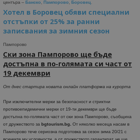
центъра –
Банско
,
Пампорово
,
Боровец
.
Хотел в Боровец обяви специални
отстъпки от 25% за ранни
записвания за зимния сезон
Пампорово
Ски зона Пампорово ще бъде
достъпна в по-голямата си част от
19
декември
От днес стартира новата онлайн платформа на курорта
При изключителни мерки за безопасност и стриктни
противоепидемични мерки от 19-ти декември ще бъде
достъпна по-голямата част от ски зона Пампорово, съобщиха
от дружеството за
bgtourism.bg.
От няколко месеца насам в
Пампорово тече сериозна подготовка за сезон зима 20/21 с
всичките му условности, а от дружеството гарантират, че ще