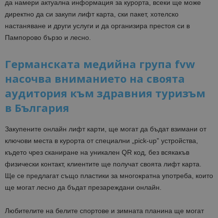
да намери актуална информация за курорта, всеки ще може
директно да си закупи лифт карта, ски пакет, хотелско
настаняване и други услуги и да организира престоя си в
Пампорово бързо и лесно.
Германската медийна група fvw
насочва вниманието на своята
аудитория към здравния туризъм
в България
Закупените онлайн лифт карти, ще могат да бъдат взимани от
ключови места в курорта от специални „pick-up” устройства,
където чрез сканиране на уникален QR код, без всякакъв
физически контакт, клиентите ще получат своята лифт карта.
Ще се предлагат също пластики за многократна употреба, които
ще могат лесно да бъдат презареждани онлайн.
Любителите на белите спортове и зимната планина ще могат