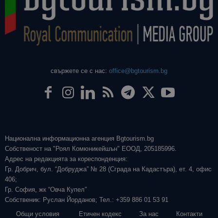
свържете се с нас:
office@bgtourism.bg
Национална информационна агенция Bgtourism.bg
Собственост на "Роял Комюникейшън" ЕООД, 205185996.
Адрес на редакцията за кореспонденция:
Гр. Добрич, бул. “Добруджа” № 28 (Сграда на Кадастъра), ет. 4, офис
406;
Гр. София, жк “Овча Купел”
Собственик: Руслан Йорданов; Тел.: +359 886 01 53 91
Общи условия
Етичен кодекс
За нас
Контакти