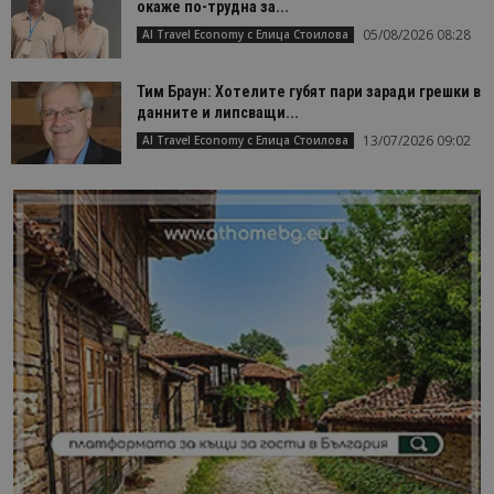
окаже по-трудна за...
05/08/2026 08:28
AI Travel Economy с Елица Стоилова
Тим Браун: Хотелите губят пари заради грешки в
данните и липсващи...
13/07/2026 09:02
AI Travel Economy с Елица Стоилова