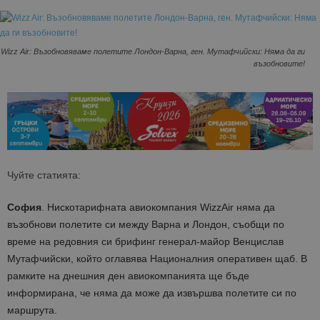
Wizz Air: Възобновяваме полетите Лондон-Варна, ген. Мутафчийски: Няма да ги
възобновите!
Чуйте статията:
София
. Нискотарифната авиокомпания WizzAir няма да
възобнови полетите си между Варна и Лондон, съобщи по
време на редовния си брифинг генерал-майор Венцислав
Мутафчийски, който оглавява Националния оперативен щаб. В
рамките на днешния ден авиокомпанията ще бъде
информирана, че няма да може да извършва полетите си по
маршрута.