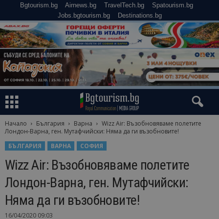
Bgtourism.bg
Airnews.bg
TravelTech.bg
Spatourism.bg
Jobs.bgtourism.bg
Destinations.bg
Начало
България
Варна
Wizz Air: Възобновяваме полетите
Лондон-Варна, ген. Мутафчийски: Няма да ги възобновите!
БЪЛГАРИЯ
ВАРНА
СОФИЯ
Wizz Air: Възобновяваме полетите
Лондон-Варна, ген. Мутафчийски:
Няма да ги възобновите!
16/04/2020 09:03