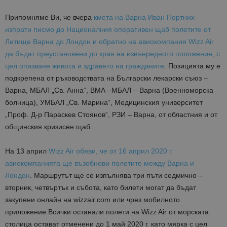
Припомняме Ви, че вчера
кмета на Варна Иван Портних
изпрати писмо до Националния оперативен щаб полетите от
Летище Варна до Лондон и обратно на авиокомпания Wizz Air
да бъдат преустановени до края на извънредното положение, с
цел опазване живота и здравето на гражданите
. Позицията му е
подкрепена от ръководствата на Български лекарски съюз –
Варна, МБАЛ „Св. Анна“, ВМА –МБАЛ – Варна (Военноморска
болница), УМБАЛ „Св. Марина“, Медицинския университет
„Проф. Д-р Параскев Стоянов“, РЗИ – Варна, от областния и от
общинския кризисен щаб.
На 13 април
Wizz Air обяви, че от 16 април 2020 г.
авиокомпанията ще възобнови полетите между Варна и
Лондон
. Маршрутът ще се изпълнява три пъти седмично –
вторник, четвъртък и събота, като билети могат да бъдат
закупени онлайн на wizzair.com или чрез мобилното
приложение.Всички останали полети на Wizz Air от морската
столица остават отменени до 1 май 2020 г. като мярка с цел