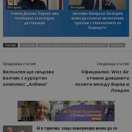
Интервю
Интервю
Галина Декова: Перник има
Анселмо Капороси: България
потенциал за културна
може да съчетае автентичния
дестинация
туризъм с технологиите на
бъдещето
ТАГОВЕ
WIZZ AIR
ГЕНЕРАЛ-МАЙОР ВЕНЦИСЛАВ МУТАФЧИЙСКИ
ПОЛЕТИ
Предишна статия
Следваща статия
Велоалея ще свързва
Официално: Wizz Air
Балчик с курортен
отменя днешните
комплекс „Албена“
полети между Варна и
Лондон
AI в туризма: защо камериерка може да се