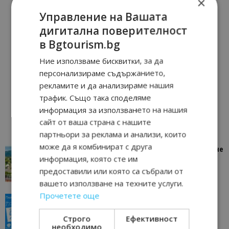
×
Управление на Вашата
дигитална поверителност
в Bgtourism.bg
Ние използваме бисквитки, за да
персонализираме съдържанието,
рекламите и да анализираме нашия
трафик. Също така споделяме
информация за използването на нашия
сайт от ваша страна с нашите
партньори за реклама и анализи, които
може да я комбинират с друга
“Пощенска картичка от…”: Петрич – Изживяване
информация, която сте им
отвъд очакваното
предоставили или която са събрали от
11/07/2026 11:22
Петрич
вашето използване на техните услуги.
Прочетете още
“Пощенска картичка от…”: Пловдив, градът на
всички времена
Строго
Ефективност
23/06/2026 10:00
Пловдив
необходимо