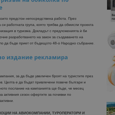
е
ко
ито предстои непосредствена работа. През
си работната група, която трябва да обмисли проекта
низация в туризма. Докладът с предложенията ѝ би
почне разработването на закон за създаването на
ало да бъде приет от бъдещото 48-о Народно събрание.
но издание рекламира
мпания, за да бъде увеличен броят на туристите през
в. Целта е да бъдат привлечени повече българи и
ното послание на кампанията ще бъде, че месец
на активния сезон офертите за почивки по
активни.
МОЦИИ НА АВИОКОМПАНИИ, ТУРОПЕРАТОРИ И