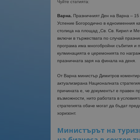
Чуйте статията:
Варна.
Празничният Ден на Варна – 15 
Успение Богородично в едноименния ка
столица на площад „Св. Св. Кирил и М
включи в тържествата по случай празник
програма има многобройни събития и п
кулминацията е церемонията по награж
празничната заря на финала на деня.
От Варна министър Димитров коментира
актуализирана Националната стратегия 
причината е, че документът е правен п
възможности, нито работата в условия
стратегията обаче могат да бъдат пред
хоризонт.
Министърът на туриз
на бизнеса в сектор 