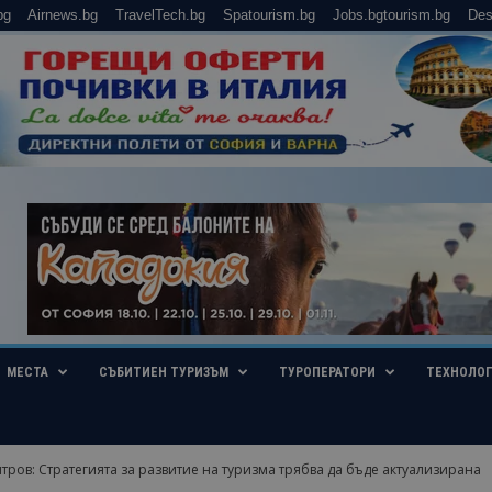
bg
Airnews.bg
TravelTech.bg
Spatourism.bg
Jobs.bgtourism.bg
Des
МЕСТА
СЪБИТИЕН ТУРИЗЪМ
ТУРОПЕРАТОРИ
ТЕХНОЛО
ров: Стратегията за развитие на туризма трябва да бъде актуализирана