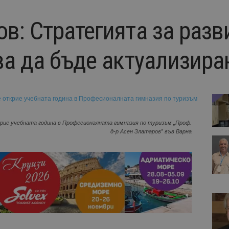
в: Стратегията за разв
ва да бъде актуализира
ие учебната година в Професионалната гимназия по туризъм „Проф.
д-р Асен Златаров” във Варна