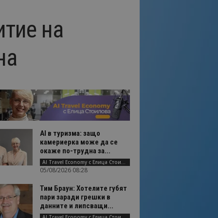
итие на
на
AI в туризма: защо
камериерка може да се
окаже по-трудна за...
AI Travel Economy с Елица Стоилова
05/08/2026 08:28
Тим Браун: Хотелите губят
пари заради грешки в
данните и липсващи...
AI Travel Economy с Елица Стоилова