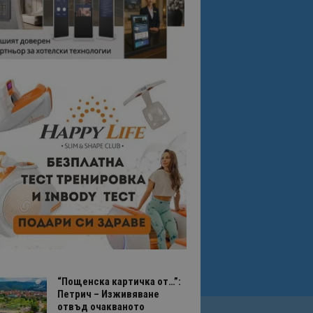
“Пощенска картичка от…”:
Петрич – Изживяване
отвъд очакваното