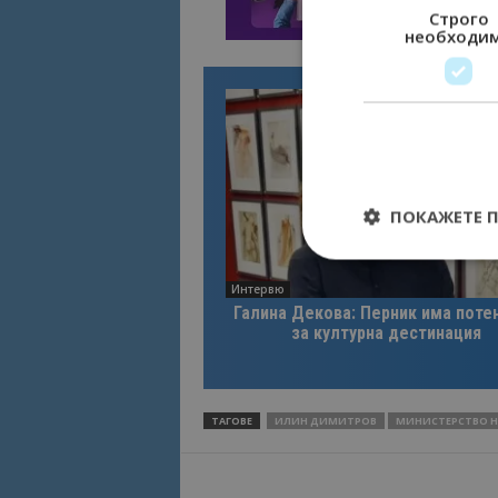
Строго
необходи
ПОКАЖЕТЕ 
Интервю
Галина Декова: Перник има поте
за културна дестинация
Строго необходимит
управление на акау
Име
ТАГОВЕ
ИЛИН ДИМИТРОВ
МИНИСТЕРСТВО Н
cookie_notice_acc