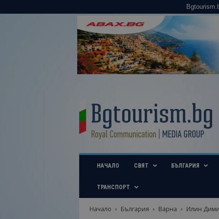
Bgtourism.
B
g
t
o
u
r
i
НАЧАЛО
СВЯТ
БЪЛГАРИЯ
s
m
.
ТРАНСПОРТ
b
g
Начало
България
Варна
Илин Димит
–