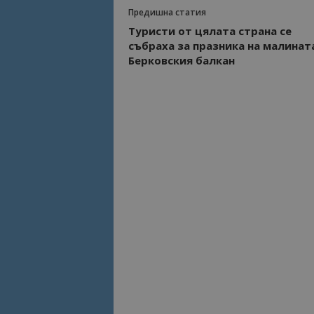
Предишна статия
Туристи от цялата страна се
Име
Име
събраха за празника на малинат
sc_is_visitor_uniq
Берковския балкан
is_visitor_unique
is_unique
_ga_B09EBBY8PY
_ga_WXPDN4HSCV
_ga_FK650GXHRZ
_ga