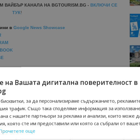
М ВАЙБЪР КАНАЛА НА BGTOURISM.BG -
ВКЛЮЧИ СЕ
ТУК
!
вини
в
Google News Showcase
R
RAM
EBOOK
BE
е на Вашата дигитална поверителност в
bg
бисквитки, за да персонализираме съдържанието, рекламите
шия трафик. Също така споделяме информация за използван
рана с нашите партньори за реклама и анализи, които може д
я, която сте им предоставили или която са събрали от ваше
Прочетете още