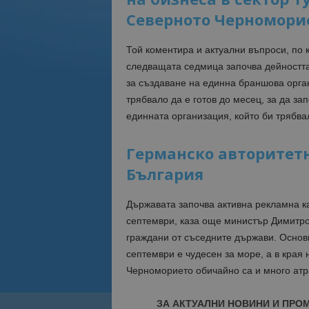
Северното Черномори
Той коментира и актуални въпроси, по 
следващата седмица започва дейността 
за създаване на единна браншова орга
трябвало да е готов до месец, за да за
единната организация, който би трябв
Германско авторитет
България
Държавата започва активна рекламна ка
септември, каза още министър Димитро
граждани от съседните държави. Основ
септември е чудесен за море, а в края 
Черноморието обичайно са и много атр
ЗА АКТУАЛНИ НОВИНИ И ПРО