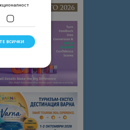
кционалност
ТЕ ВСИЧКИ
елско влизане и
тки.
омните съгласието
квитки на сайта.