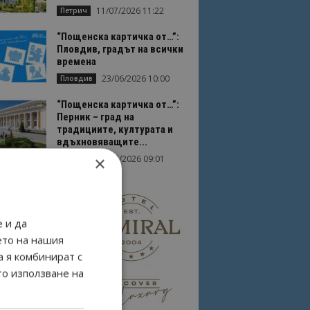
11/07/2026 11:22
Петрич
“Пощенска картичка от…”:
Пловдив, градът на всички
времена
23/06/2026 10:00
Пловдив
“Пощенска картичка от…”:
Перник – град на
традициите, културата и
вдъхновяващите...
×
17/06/2026 09:01
Перник
 и да
ето на нашия
а я комбинират с
то използване на