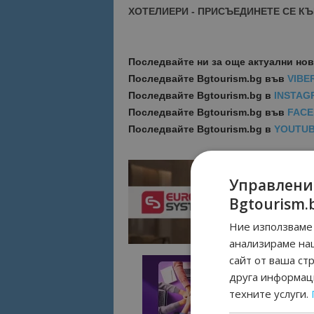
ХОТЕЛИЕРИ - ПРИСЪЕДИНЕТЕ СЕ КЪ
Последвайте ни за още актуални но
Последвайте
Bgtourism.bg във
VIBE
Последвайте
Bgtourism.bg в
INSTAG
Последвайте
Bgtourism.bg във
FAC
Последвайте
Bgtourism.bg в
YOUTU
Управлени
Bgtourism.
Ние използваме 
анализираме на
сайт от ваша ст
друга информаци
техните услуги.