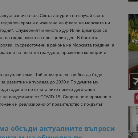
август започна със Света литургия по случай свето
тедрален храм и с издигане на флага на морската ни
етодий“. Служебният министър д-р Илин Димитров се
а на града, които са през целия ден. В богатата
рояви, съсредоточени в района на Морската градина, а
даване на почетни граждани, празнични концерти и
 актуални теми. Той
подчерта, че трябва да бъде
за развитие на туризма до 2030 г. По думите му
реди години и не отчита нито новите дигитални
та на пандемията от COVID-19. Според него промени в
ложени и реализирани от правителство с по-дълъг
ма обсъди актуалните въпроси
туризъм на обиколка по