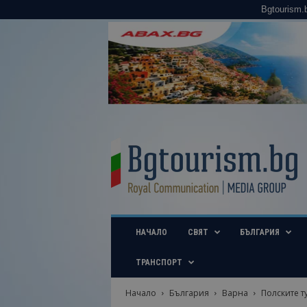
Bgtourism.
B
g
t
o
u
r
i
НАЧАЛО
СВЯТ
БЪЛГАРИЯ
s
m
.
ТРАНСПОРТ
b
g
Начало
България
Варна
Полските т
–