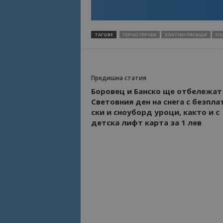
Име
Име
ТАГОВЕ
ГЕРЧО ГЕРЧЕВ
ЗЛАТНИ ПЯСЪЦИ
ПО
sc_is_visitor_uniq
is_visitor_unique
Предишна статия
is_unique
Боровец и Банско ще отбележат
Световния ден на снега с безпла
_ga_B09EBBY8PY
ски и сноуборд уроци, както и с
детска лифт карта за 1 лев
_ga_WXPDN4HSCV
_ga_FK650GXHRZ
_ga