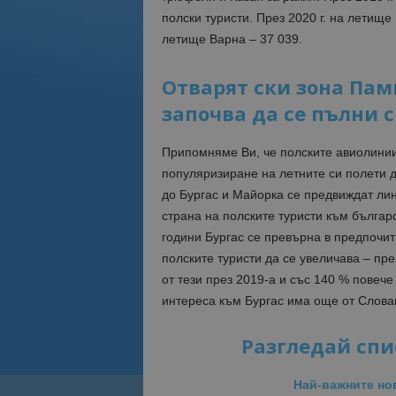
полски туристи. През 2020 г. на летищ
летище Варна – 37 039.
Отварят ски зона Пам
започва да се пълни с
Припомняме Ви, че полските авиолини
популяризиране на летните си полети д
до Бургас и Майорка се предвиждат лин
страна на полските туристи към българ
години Бургас се превърна в предпочит
полските туристи да се увеличава – пре
от тези през 2019-а и със 140 % повеч
интереса към Бургас има още от Словак
Разгледай спи
Най-важните но