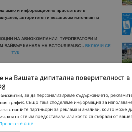
рекламно и информационно присъствие в
актуален, авторитетен и независим източник на
МОЦИИ НА АВИОКОМПАНИИ, ТУРОПЕРАТОРИ И
М ВАЙБЪР КАНАЛА НА BGTOURISM.BG -
ВКЛЮЧИ СЕ
ТУК
!
вини
в
Google News Showcase
R
е на Вашата дигитална поверителност в
RAM
bg
EBOOK
бисквитки, за да персонализираме съдържанието, рекламите
BE
шия трафик. Също така споделяме информация за използван
рана с нашите партньори за реклама и анализи, които може д
я, която сте им предоставили или която са събрали от ваше
Прочетете още