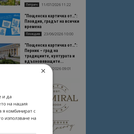
11/07/2026 11:22
Петрич
“Пощенска картичка от…”:
Пловдив, градът на всички
времена
23/06/2026 10:00
Пловдив
“Пощенска картичка от…”:
Перник – град на
традициите, културата и
вдъхновяващите...
×
17/06/2026 09:01
Перник
 и да
ето на нашия
а я комбинират с
то използване на