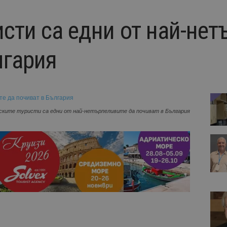
сти са едни от най-нет
лгария
ските туристи са едни от най-нетърпеливите да почиват в България