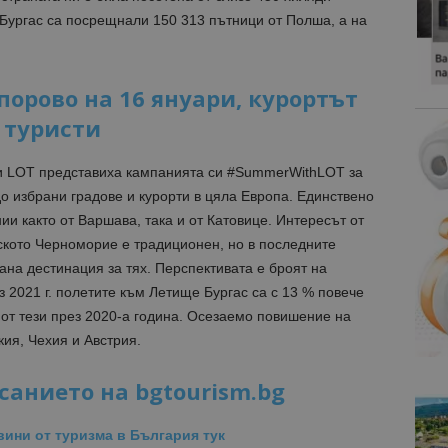
е Бургас са посрещнали 150 313 пътници от Полша, а на
порово на 16 януари, курортът
 туристи
и LOT представиха кампанията си #SummerWithLOT за
о избрани градове и курорти в цяла Европа. Единствено
ии както от Варшава, така и от Катовице. Интересът от
ското Черноморие е традиционен, но в последните
ана дестинация за тях. Перспективата е броят на
з 2021 г. полетите към Летище Бургас са с 13 % повече
е от тези през 2020-а година. Осезаемо повишение на
ия, Чехия и Австрия.
санието на bgtourism.bg
вини от туризма в България тук