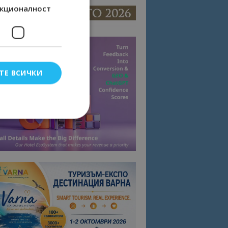
кционалност
ТЕ ВСИЧКИ
елско влизане и
тки.
омните съгласието
квитки на сайта.