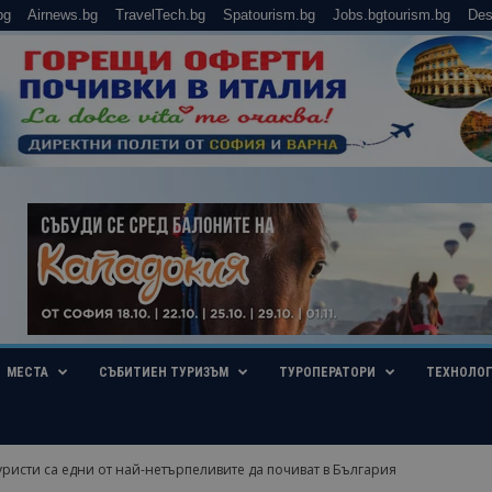
bg
Airnews.bg
TravelTech.bg
Spatourism.bg
Jobs.bgtourism.bg
Des
МЕСТА
СЪБИТИЕН ТУРИЗЪМ
ТУРОПЕРАТОРИ
ТЕХНОЛО
уристи са едни от най-нетърпеливите да почиват в България