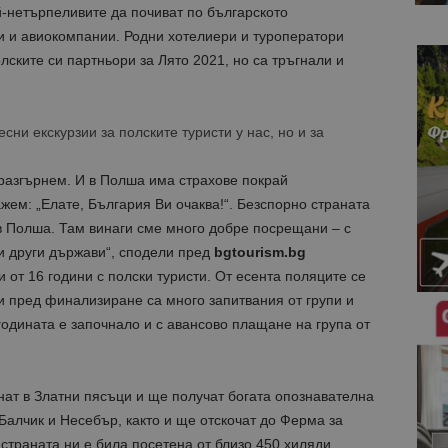
й-нетърпеливите да почиват по българското
 и авиокомпании. Родни хотелиери и туроператори
лските си партньори за Лято 2021, но са тръгнали и
сни екскурзии за полските туристи у нас, но и за
а разгърнем. И в Полша има страхове покрай
жем: „Елате, България Ви очаква!“. Безспорно страната
 Полша. Там винаги сме много добре посрещани – с
ои други държави“, сподели пред
bgtourism.bg
 от 16 години с полски туристи. От есента поляците се
 и пред финализиране са много запитвания от групи и
годината е започнало и с авансово плащане на група от
нат в Златни пясъци и ще получат богата опознавателна
Балчик и Несебър, както и ще отскочат до Ферма за
 страната ни е била посетена от близо 450 хиляди