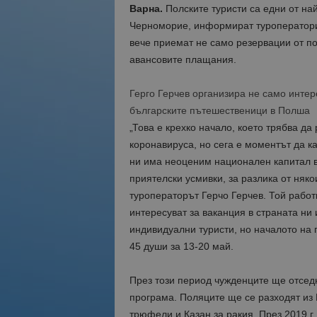
Варна.
Полските туристи са едни от на
Черноморие, информират туроператори
вече приемат не само резервации от по
авансовите плащания.
Герго Герчев организира не само интере
българските пътешественици в Полша
„Това е крехко начало, което трябва д
коронавируса, но сега е моментът да ка
ни има неоценим национален капитал в
приятелски усмивки, за разлика от няк
туроператорът Герчо Герчев. Той работи
интересуват за ваканция в страната ни
индивидуални туристи, но началото на 
45 души за 13-20 май.
През този период чужденците ще отсед
програма. Поляците ще се разходят из 
трюфели и Казан за ракия. През 2019 г.