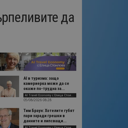
ърпеливите да
AI в туризма: защо
камериерка може да се
окаже по-трудна за...
AI Travel Economy с Елица Стоилова
05/08/2026 08:28
Тим Браун: Хотелите губят
пари заради грешки в
данните и липсващи...
AI Travel Economy с Елица Стоилова