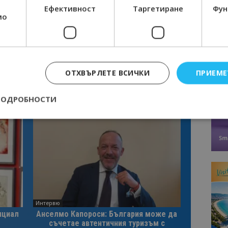
Ефективност
Таргетиране
Фун
мо
ОТХВЪРЛЕТЕ ВСИЧКИ
ПРИЕМЕ
ПОДРОБНОСТИ
Строго необходимо
Ефективност
Таргетиране
Функционалност
е бисквитки позволяват основната функционалност на уебсайта, като потребит
нта. Уебсайтът не може да се използва правилно без строго необходими бискви
Доставчик
/
Валиден
Описание
Домейн
до
Интервю
epted
lisandraramos.com
7 дни
Тази бисквитка се използва, за да зап
bgtourism.bg
на потребителя за използването на бис
нциал
Анселмо Капороси: България може да
съчетае автентичния туризъм с