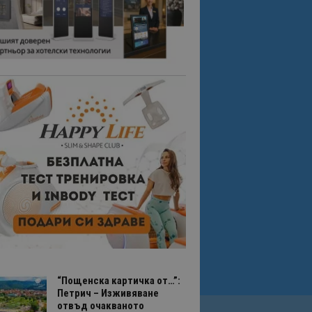
“Пощенска картичка от…”:
Петрич – Изживяване
отвъд очакваното