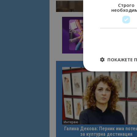
Строго
необходи
ПОКАЖЕТЕ 
Строго необходимит
управление на акау
Име
Интервю
cookie_notice_acc
Галина Декова: Перник има поте
за културна дестинация