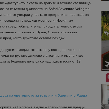
веждат туристи в света на траките и техните светилища
ве са кръстени джиповете на Safari Adventure Velingrad,
омпания се утвърди у нас като предпочитан партньор за
и посещения в красиви местности. Новият им
и хит сред любителите на природата, които с руски
ключения в планината. Путин, Сталин и Брежнев
и пред, които туристите остават без дъх.
до руските медии, като скоро у нас ще пристигне
качат на руските джипове с атрактивни имена и ще
дки из Родопите вече са се насладили гости от 12
идват на световното за готвачи и бармани в Равда
торията на България в едно – тракийските ни предци,