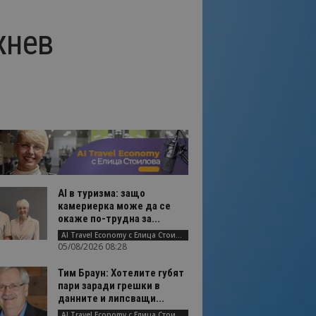
жнев
AI в туризма: защо
камериерка може да се
окаже по-трудна за...
AI Travel Economy с Елица Стоилова
05/08/2026 08:28
Тим Браун: Хотелите губят
пари заради грешки в
данните и липсващи...
AI Travel Economy с Елица Стоилова