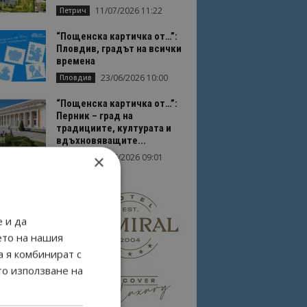
11/07/2026 11:22
Петрич
“Пощенска картичка от…”:
Пловдив, градът на всички
времена
23/06/2026 10:00
Пловдив
“Пощенска картичка от…”:
Перник – град на
традициите, културата и
вдъхновяващите...
×
17/06/2026 09:01
Перник
 и да
ето на нашия
а я комбинират с
то използване на