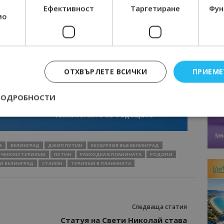
Ефективност
Таргетиране
Фун
мо
ОТХВЪРЛЕТЕ ВСИЧКИ
ПРИЕМЕ
Интервю
нциал
Анселмо Капороси: България може да
ПОДРОБНОСТИ
съчетае автентичния туризъм с
технологиите на бъдещето
Строго необходимо
Ефективност
Таргетиране
Функционалност
В
ВЕЛИНГРАД
ДЖИП ПУТИН
ЕКСКУРЗИЯ ВЪВ ВЕЛИНГРАД
ЧЕНСКИ ТУРИЗЪМ
ПУТИН
РАЗХОДКА В ПЛАНИНАТА
РОДОПИ
е бисквитки позволяват основната функционалност на уебсайта, като потребит
нта. Уебсайтът не може да се използва правилно без строго необходими бискви
И ВЕЛИНГРАД
СТАЛИН
ТУРИЗЪМ В ПЛАНИНАТА
Доставчик
/
Валиден
Описание
Домейн
до
epted
lisandraramos.com
7 дни
Тази бисквитка се използва, за да зап
Следваща статия
bgtourism.bg
на потребителя за използването на бис
Статуя на Свети Николай става