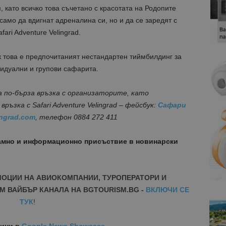
 като всичко това съчетано с красотата на Родопите
само да вдигнат адреналина си, но и да се заредят с
fari Adventure Velingrad.
к това е предпочитаният нестандартен тиймбилдинг за
идуални и групови сафарита.
по-бърза връзка с организаторите, като
ъзка с Safari Adventure Velingrad – фейсбук:
Сафари
ingrad.com
, телефон 0884 272 411
амно и информационно присъствие в новинарски
МОЦИИ НА АВИОКОМПАНИИ, ТУРОПЕРАТОРИ И
М ВАЙБЪР КАНАЛА НА BGTOURISM.BG -
ВКЛЮЧИ СЕ
ТУК
!