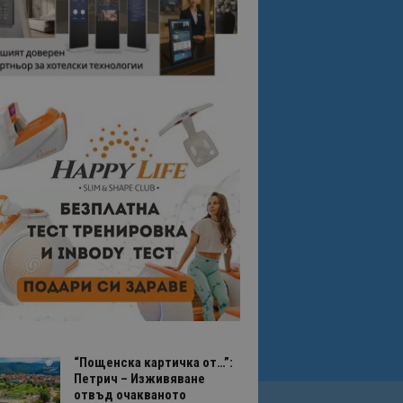
“Пощенска картичка от…”:
Петрич – Изживяване
отвъд очакваното