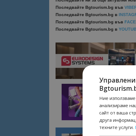
Последвайте ни за още актуални но
Последвайте
Bgtourism.bg във
VIBE
Последвайте
Bgtourism.bg в
INSTAG
Последвайте
Bgtourism.bg във
FAC
Последвайте
Bgtourism.bg в
YOUTU
Управлени
Bgtourism.
Ние използваме 
анализираме на
сайт от ваша ст
друга информаци
техните услуги.