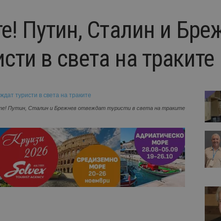
е! Путин, Сталин и Бре
сти в света на траките
те! Путин, Сталин и Брежнев отвеждат туристи в света на траките