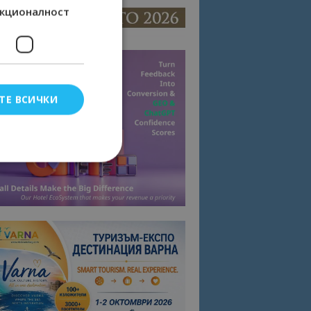
кционалност
ТЕ ВСИЧКИ
елско влизане и
тки.
омните съгласието
квитки на сайта.