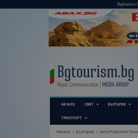
Bgtourism.
B
g
t
o
u
r
i
НАЧАЛО
СВЯТ
БЪЛГАРИЯ
s
m
.
ТРАНСПОРТ
b
g
Начало
България
Хит в Родопите! Пути
–