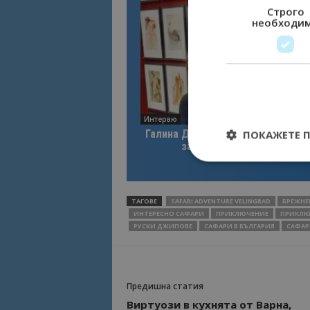
Строго
необходи
Интервю
Галина Декова: Перник има поте
ПОКАЖЕТЕ 
за културна дестинация
ТАГОВЕ
SAFARI ADVENTURE VELINGRAD
БРЕЖНЕ
ИНТЕРЕСНО САФАРИ
ПРИКЛЮЧЕНИЕ
ПРИКЛЮ
Строго необходимит
управление на акау
РУСКИ ДЖИПОВЕ
САФАРИ В БЪЛГАРИЯ
САФАР
Име
cookie_notice_acc
Предишна статия
Виртуози в кухнята от Варна,