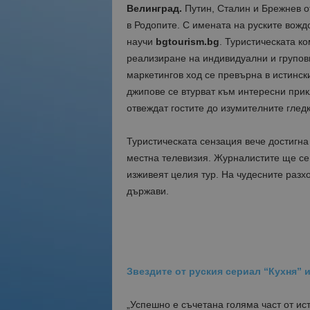
Велинград.
Путин, Сталин и Брежнев от
в Родопите. С имената на руските вождо
научи
bgtourism.bg
. Туристическата к
реализиране на индивидуални и групов
маркетингов ход се превърна в истинск
джипове се втурват към интересни при
отвеждат гостите до изумителните гледк
Туристическата сензация вече достигна 
местна телевизия. Журналистите ще се 
изживеят целия тур. На чудесните разхо
държави.
Звездите от руския сериал “Кухня” 
„Успешно е съчетана голяма част от ис