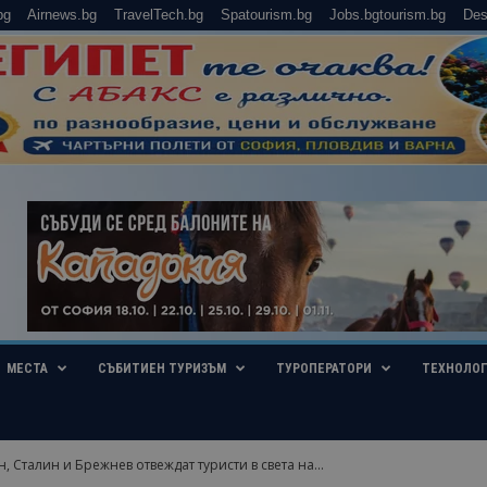
bg
Airnews.bg
TravelTech.bg
Spatourism.bg
Jobs.bgtourism.bg
Des
МЕСТА
СЪБИТИЕН ТУРИЗЪМ
ТУРОПЕРАТОРИ
ТЕХНОЛО
н, Сталин и Брежнев отвеждат туристи в света на...