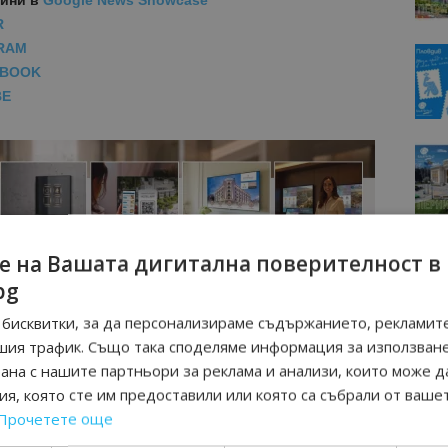
вини
в
Google News Showcase
R
RAM
EBOOK
BE
е на Вашата дигитална поверителност в
bg
бисквитки, за да персонализираме съдържанието, рекламите
шия трафик. Също така споделяме информация за използван
рана с нашите партньори за реклама и анализи, които може д
я, която сте им предоставили или която са събрали от ваше
Прочетете още