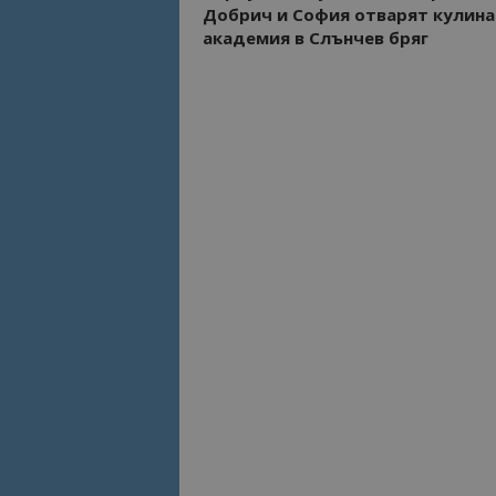
Добрич и София отварят кулина
академия в Слънчев бряг
Име
Име
sc_is_visitor_uniq
is_visitor_unique
is_unique
_ga_B09EBBY8PY
_ga_WXPDN4HSCV
_ga_FK650GXHRZ
_ga