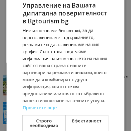
Управление на Вашата
дигитална поверителност
в Bgtourism.bg
Ние използваме бисквитки, за да
персонализираме съдържанието,
рекламите и да анализираме нашия
трафик. Също така споделяме
информация за използването на нашия
сайт от ваша страна с нашите
партньори за реклама и анализи, които
“Пощенска картичка от…”: Петрич – Изживяване
може да я комбинират с друга
отвъд очакваното
информация, която сте им
11/07/2026 11:22
Петрич
предоставили или която са събрали от
вашето използване на техните услуги.
“Пощенска картичка от…”: Пловдив, градът на
Прочетете още
всички времена
23/06/2026 10:00
Пловдив
Строго
Ефективност
необходимо