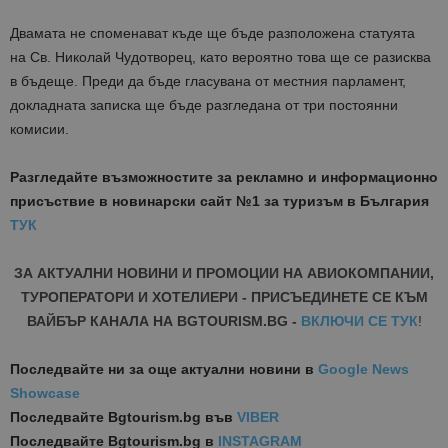
Двамата не споменават къде ще бъде разположена статуята
на Св. Николай Чудотворец, като вероятно това ще се разисква
в бъдеще. Преди да бъде гласувана от местния парламент,
докладната записка ще бъде разгледана от три постоянни
комисии.
Разгледайте възможностите за рекламно и информационно
присъствие в новинарски сайт №1 за туризъм в България
ТУК
ЗА АКТУАЛНИ НОВИНИ И ПРОМОЦИИ НА АВИОКОМПАНИИ,
ТУРОПЕРАТОРИ И ХОТЕЛИЕРИ - ПРИСЪЕДИНЕТЕ СЕ КЪМ
ВАЙБЪР КАНАЛА НА BGTOURISM.BG -
ВКЛЮЧИ СЕ ТУК
!
Последвайте ни за още актуални новини
в
Google News
Showcase
Последвайте
Bgtourism.bg във
VIBER
Последвайте
Bgtourism.bg в
INSTAGRAM