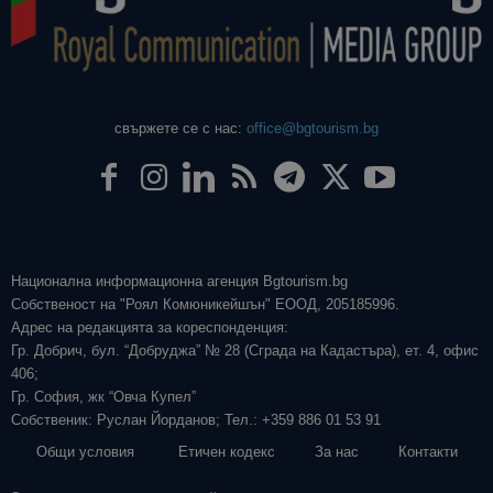
свържете се с нас:
office@bgtourism.bg
Национална информационна агенция Bgtourism.bg
Собственост на "Роял Комюникейшън" ЕООД, 205185996.
Адрес на редакцията за кореспонденция:
Гр. Добрич, бул. “Добруджа” № 28 (Сграда на Кадастъра), ет. 4, офис
406;
Гр. София, жк “Овча Купел”
Собственик: Руслан Йорданов; Тел.: +359 886 01 53 91
Общи условия
Етичен кодекс
За нас
Контакти