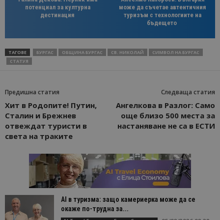
потенциал за културна
може да съчетае автентичния
дестинация
туризъм с технологиите на
бъдещето
ТАГОВЕ
БУРГАС
ОБЩИНА БУРГАС
СВ. НИКОЛАЙ
СИМВОЛ НА БУРГАС
СТАТУЯ
Предишна статия
Следваща статия
Хит в Родопите! Путин,
Ангелкова в Разлог: Само
Сталин и Брежнев
още близо 500 места за
отвеждат туристи в
настаняване не са в ЕСТИ
света на траките
AI в туризма: защо камериерка може да се
окаже по-трудна за...