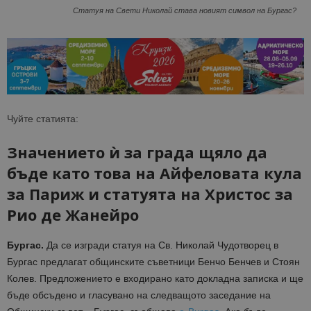
Статуя на Свети Николай става новият символ на Бургас?
Чуйте статията:
Значението ѝ за града щяло да
бъде като това на Айфеловата кула
за Париж и статуята на Христос за
Рио де Жанейро
Бургас.
Да се изгради статуя на Св. Николай Чудотворец в
Бургас предлагат общинските съветници Бенчо Бенчев и Стоян
Колев. Предложението е входирано като докладна записка и ще
бъде обсъдено и гласувано на следващото заседание на