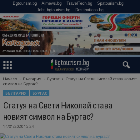
Bgtourism.bg
Airnews.bg
TravelTech.bg
Spatourism.bg
Jobs.bgtourism.bg
Destinations.bg
Начало
България
Бургас
Статуя на Свети Николай става новият
символ на Бургас?
БЪЛГАРИЯ
БУРГАС
Статуя на Свети Николай става
новият символ на Бургас?
14/01/2020 15:24