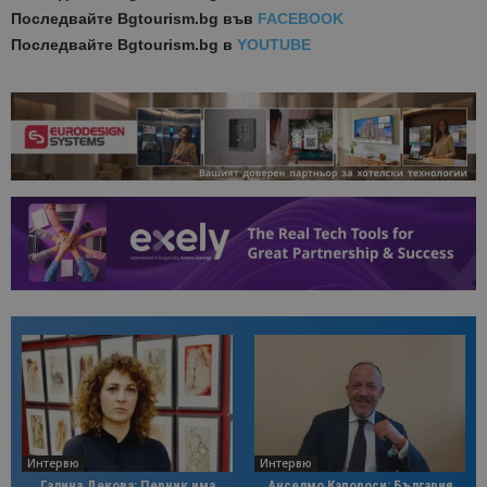
Последвайте
Bgtourism.bg във
FACEBOOK
Последвайте
Bgtourism.bg в
YOUTUBE
Интервю
Интервю
Галина Декова: Перник има
Анселмо Капороси: България