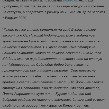
Общински съвет – Бургас, съобщава
e-Burgas
. Ако бъде
одобрено, то ще трябва да се организира конкурс за изготвяне
на статуята, а средствата в размер на 75 хил. лв. да се заложат
в Бюджет 2020.
“
Както всички знаете символът на град Бургас и негов
закрилник е Св. Николай Чудотворец. Всяка година ние
гражданите на Бургас почитаме празника на нашият град и
на неговия покровител. В Бургас обаче няма статуя на
нашият закрилник, която да показва почитта ни към него.
Убедени сме, че изработването и поставянето на статуя
на Чудотвореца ще бъде едно добро дело и знак на
признателност към нашият закрилник. Още повече, че
всички уважаващи себе си големи и световно известни
градове в света имат своите символи. Ню Йорк има своята
статуя на Свободата, Рио де Жанейро има своя Христос,
Париж Айфеловата кула и т.н. Бургас е един от най-
добрите градове за живеене и заслужава да има свой символ,
с който да се гордее.
” мотивират се Колев и Бенчев.