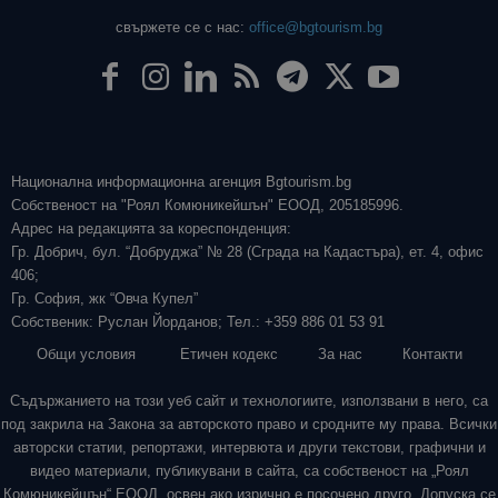
свържете се с нас:
office@bgtourism.bg
Национална информационна агенция Bgtourism.bg
Собственост на "Роял Комюникейшън" ЕООД, 205185996.
Адрес на редакцията за кореспонденция:
Гр. Добрич, бул. “Добруджа” № 28 (Сграда на Кадастъра), ет. 4, офис
406;
Гр. София, жк “Овча Купел”
Собственик: Руслан Йорданов; Тел.: +359 886 01 53 91
Общи условия
Етичен кодекс
За нас
Контакти
Съдържанието на този уеб сайт и технологиите, използвани в него, са
под закрила на Закона за авторското право и сродните му права. Всички
авторски статии, репортажи, интервюта и други текстови, графични и
видео материали, публикувани в сайта, са собственост на „Роял
Комюникейшън“ ЕООД, освен ако изрично е посочено друго. Допуска се