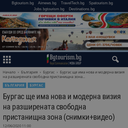
Bgtourism.bg
Airnews.bg
TravelTech.bg
Spatourism.bg
Jobs.bgtourism.bg
Destinations.bg
Начало
България
Бургас
Бургас ще има нова и модерна визия
на разширената свободна пристанищна зона...
БЪЛГАРИЯ
БУРГАС
Бургас ще има нова и модерна визия
на разширената свободна
пристанищна зона (снимки+видео)
12/06/2020 11:00