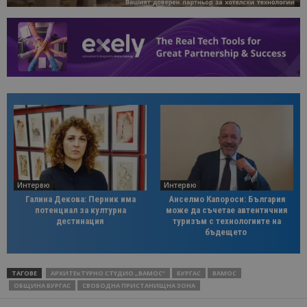
Интервю
Интервю
Галина Декова: Перник има
Анселмо Капороси: България
потенциал за културна
може да съчетае автентичния
дестинация
туризъм с технологиите на
бъдещето
ТАГОВЕ
APXИТEĸТYPНO CТYДИO „BAМOC“
БУРГАС
ВАМОС
ОБЩИНА БУРГАС
СВОБОДНА ПРИСТАНИЩНА ЗОНА