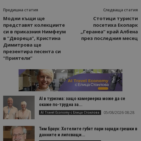
Предишна статия
Следваща статия
Модни къщи ще
Стотици туристи
представят колекциите
посетиха Екопарк
си в приказния Нимфеум
„Геранеа“ край Албена
в “Двореца”, Кристина
през последния месец
Димитрова ще
презентира песента си
“Приятели”
AI в туризма: защо камериерка може да се
окаже по-трудна за...
05/08/2026 08:28
AI Travel Economy с Елица Стоилова
Тим Браун: Хотелите губят пари заради грешки в
данните и липсващи...