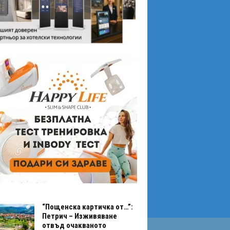
“Пощенска картичка от…”:
Петрич – Изживяване
отвъд очакваното