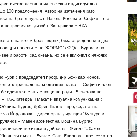
уристическа дестинация със своя индивидуална
бщо 100 предложения. Автор на излъчения като
ост на бранд Бургас е Невена Колева от София. Тя е
та на графичния дизайн. Завършила е НХА.
ването на голям брой творци, бяха определени и две
поощри проектите на “ФОРМС” /K2Q/ – Бургас и на
ивее и работи зад океана, но се е включил с няколко
гас.
но жури с председател проф. д-р Божидар Йонов,
одното триенале на сценичния плакат – София и член
 бе идеята за съпътстващи награди. В състава на
 – НХА, катедра “Плакат и визуална комуникация”;
 Община Бургас; Добрин Вътев – председател на
села Йорданова – директор на дирекция “Култура и
урулянов – главен архитект на Община Бургас;
ристически политики и дейности”; Живко Табаков –
Общински съвет – Бургас; Соня Енилова – председател