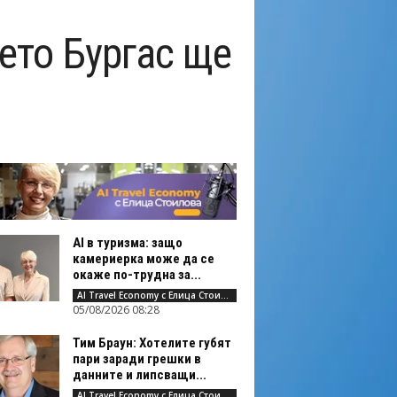
оето Бургас ще
AI в туризма: защо
камериерка може да се
окаже по-трудна за...
AI Travel Economy с Елица Стоилова
05/08/2026 08:28
Тим Браун: Хотелите губят
пари заради грешки в
данните и липсващи...
AI Travel Economy с Елица Стоилова