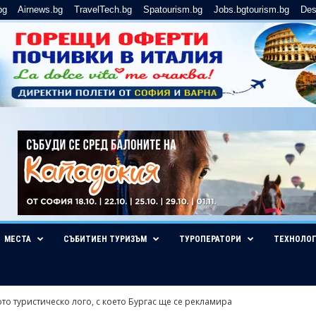
bg
Airnews.bg
TravelTech.bg
Spatourism.bg
Jobs.bgtourism.bg
Des
МЕСТА
СЪБИТИЕН ТУРИЗЪМ
ТУРОПЕРАТОРИ
ТЕХНОЛО
ото туристическо лого, с което Бургас ще се рекламира