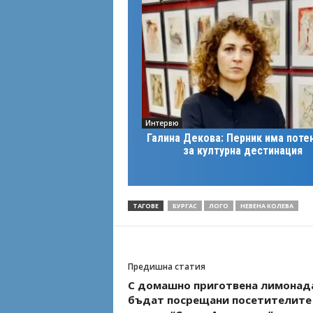
Интервю
Галина Декова: Перник има поте
за културна дестинация
ТАГОВЕ
БУРГАС
ЛОГО
НЕВЕНА КОЛЕВА
Предишна статия
С домашно приготвена лимонад
бъдат посрещани посетителите