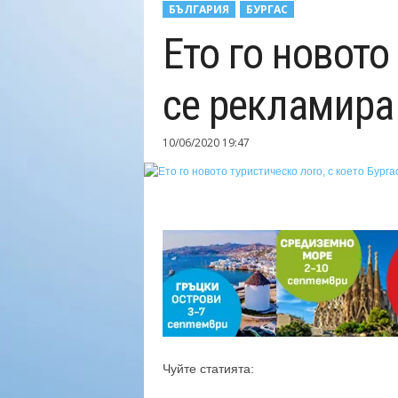
БЪЛГАРИЯ
БУРГАС
Н
Ето го новото
а
й
-
се рекламира
в
а
ж
10/06/2020 19:47
н
о
т
о
о
т
т
у
р
и
з
м
Чуйте статията:
а
!