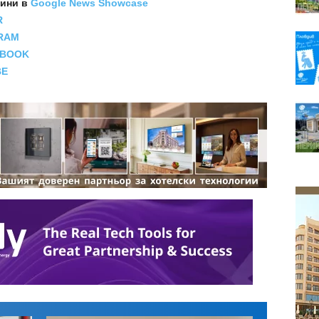
вини
в
Google News Showcase
R
RAM
EBOOK
BE