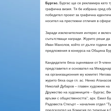
Бургас.
Бургас ще се рекламира като т
графична визия. Тя бе избрана сред о
победител проект за графична идентичн
носител на престижни отличия в сфера
Заради изключителния интерес и включ
съпътстващи награди. Журито реши да 
Иван Манолов, който от дълги години ж
предложения в конкурса на Община Бур
Кандидатите бяха оценявани от 9-член
представител и основател на Междунар
на организационния му комитет. Негова
журито бяха още гл. ас. Ненко Атанасов
Николай Дубаров – главен художник на
Дружество на художниците – Бургас; Ве
връзки с обществеността”; арх. Емил Б
Радовеста Стюърт – началник отдел “Ту
председател на Комисия по туризъм в 