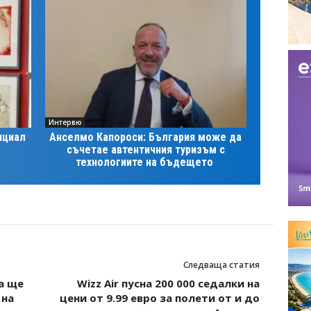
Интервю
нциал
Анселмо Капороси: България може да
съчетае автентичния туризъм с
технологиите на бъдещето
Следваща статия
а ще
Wizz Air пусна 200 000 седалки на
 на
цени от 9.99 евро за полети от и до