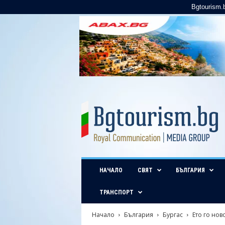
Bgtourism.
B
g
t
o
u
r
i
НАЧАЛО
СВЯТ
БЪЛГАРИЯ
s
m
.
ТРАНСПОРТ
b
g
Начало
България
Бургас
Ето го нов
–