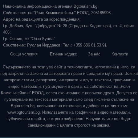
Национална информационна агенция Bgtourism.bg
Собственост на "Роял Комюникейшън" ЕООД, 205185996.
Адрес на редакцията за кореспонденция:
Гр. Добрич, бул. “Добруджа” № 28 (Сграда на Кадастъра), ет. 4, офис
406;
Гр. София, жк “Овча Купел”
Собственик: Руслан Йорданов; Тел.: +359 886 01 53 91
Общи условия
Етичен кодекс
За нас
Контакти
Съдържанието на този уеб сайт и технологиите, използвани в него, са
под закрила на Закона за авторското право и сродните му права. Всички
авторски статии, репортажи, интервюта и други текстови, графични и
видео материали, публикувани в сайта, са собственост на „Роял
Комюникейшън“ ЕООД, освен ако изрично е посочено друго. Допуска се
публикуване на текстови материали само след писмено съгласие на
Bgtourism.bg, посочване на източника и добавяне на линк към
www.bgtourism.bg. Използването на графични и видео материали,
публикувани в сайта, е строго забранено. Нарушителите ще бъдат
санкционирани с цялата строгост на закона.