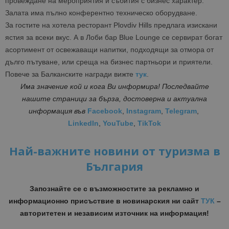
провеждане на мероприятия и събития с бизнес характер.
Залата има пълно конферентно техническо оборудване.
За гостите на хотела ресторант Plovdiv Hills предлага изискани
ястия за всеки вкус. А в Лоби бар Blue Lounge се сервират богат
асортимент от освежаващи напитки, подходящи за отмора от
дълго пътуване, или среща на бизнес партньори и приятели.
Повече за Балканските награди вижте
тук
.
Има значение кой и кога Ви информира! Последвайте
нашите страници за бърза, достоверна и актуална
информация
във
Facebook
,
Instagram
,
Telegram
,
LinkedIn
,
YouTube
,
TikTok
Най-важните новини от туризма в
България
Запознайте се с възможностите за рекламно и
информационно присъствие в новинарския ни сайт
ТУК
–
авторитетен и независим източник на информация!