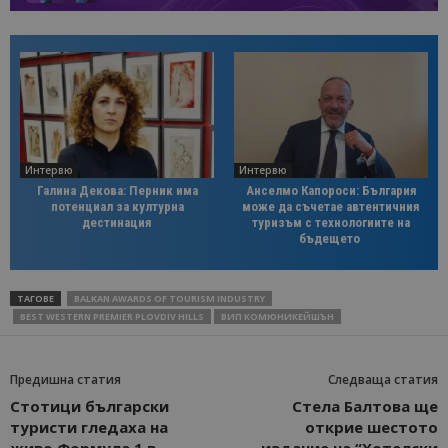
Интервю
Интервю
Галина Декова: Перник има
Анселмо Капороси: България
потенциал за културна
може да съчетае автентичния
дестинация
туризъм с технологиите на
бъдещето
ТАГОВЕ
BALKAN AWARDS OF TOURISM INDUSTRY
BEST WESTERN PREMIER PLOVDIV HILLS
ВИП КОМЮНИКЕЙШЪН
Предишна статия
Следваща статия
Стотици български
Стела Балтова ще
туристи гледаха на
открие шестото
живо Формула 1 в
издание на “Хотелски