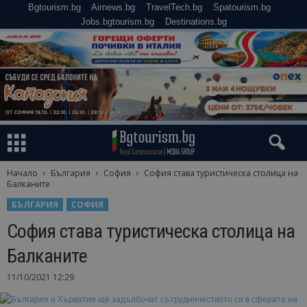
Bgtourism.bg
Airnews.bg
TravelTech.bg
Spatourism.bg
Jobs.bgtourism.bg
Destinations.bg
Начало
България
София
София става туристическа столица на
Балканите
БЪЛГАРИЯ
СОФИЯ
София става туристическа столица на
Балканите
11/10/2021 12:29