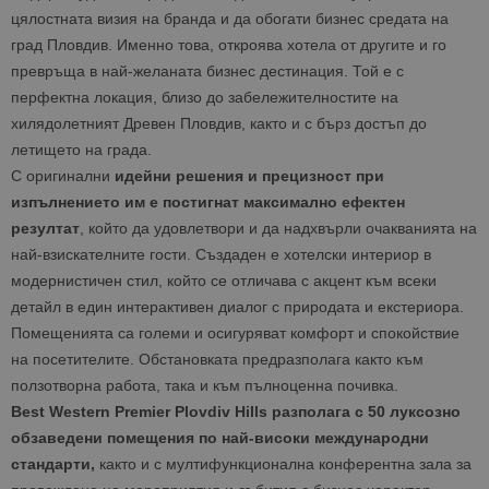
цялостната визия на бранда и да обогати бизнес средата на
град Пловдив. Именно това, откроява хотела от другите и го
превръща в най-желаната бизнес дестинация. Той е с
перфектна локация, близо до забележителностите на
хилядолетният Древен Пловдив, както и с бърз достъп до
летището на града.
С оригинални
идейни решения и прецизност при
изпълнението им е постигнат максимално
ефектен
резултат
, който да удовлетвори и да надхвърли очакванията на
най-взискателните гости. Създаден е хотелски интериор в
модернистичен стил, който се отличава с акцент към всеки
детайл в един интерактивен диалог с природата и екстериора.
Помещенията са големи и осигуряват комфорт и спокойствие
на посетителите. Обстановката предразполага както към
ползотворна работа, така и към пълноценна почивка.
Best Western Premier Plovdiv Hills разполага с 50 луксозно
обзаведени помещения по най-високи международни
стандарти,
както и с мултифункционална конферентна зала за