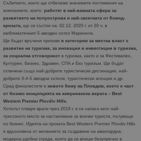
Събитието, което ще отбележи значимите постижения на
компаниите, които
работят в най-важната сфера за
развитието на полуострова и най-засегната от Ковид-
кризата,
ще се състои на 02.12. 2020 г. от 20 ч. в
емблематичния 5-звезден хотел Маринела.
Ще бъдат връчени призове
в категории за местна власт с
развитие на туризма, за иновации и инвестиции в туризма,
за социална отговорност
в туризма, както и за Фестивален,
Културен, Бизнес, Здравен, СПА и Еко туризъм. Ще бъдат
отличени също най-добрите туристически дестинации, най-
добрите 3-4-5 звездни хотели, туристически агенции и др.
Сред финалистите е
новото бижу на Пловдив, което е част
от бизнес концепцията на американска верига – Best
Western Premier Plovdiv Hills.
Хотелът отваря врати през 2019 г. и се налага като най-
луксозното място за настаняване за всички туристи, пътуващи
по бизнес. Идеята на проекта Best Western Premier Plovdiv Hills
е вдъхновена от желанието за създаване на авангардна,
модерна,удобна сграда, която да се впише безупречно в