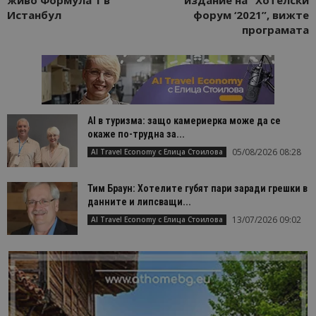
Истанбул
форум ‘2021”, вижте
програмата
AI в туризма: защо камериерка може да се
окаже по-трудна за...
05/08/2026 08:28
AI Travel Economy с Елица Стоилова
Тим Браун: Хотелите губят пари заради грешки в
данните и липсващи...
13/07/2026 09:02
AI Travel Economy с Елица Стоилова