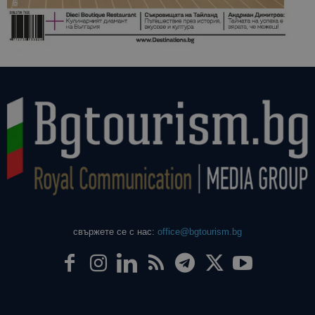
свържете се с нас:
office@bgtourism.bg