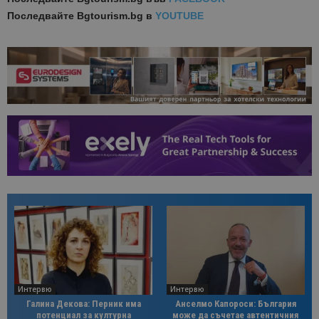
Последвайте
Bgtourism.bg в
YOUTUBE
Интервю
Интервю
Галина Декова: Перник има
Анселмо Капороси: България
потенциал за културна
може да съчетае автентичния