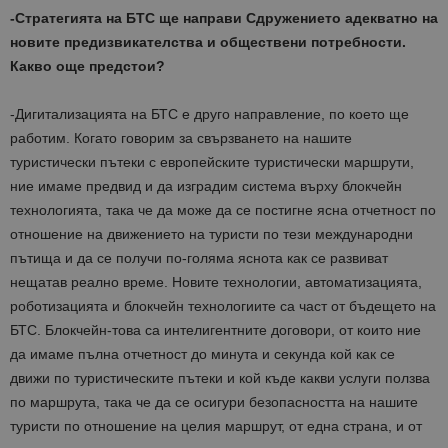
-Стратегията на БТС ще направи Сдружението адекватно на
новите предизвикателства и обществени потребности.
Какво още предстои?
-Дигитализацията на БТС е друго направление, по което ще
работим. Когато говорим за свързването на нашите
туристически пътеки с европейските туристически маршрути,
ние имаме предвид и да изградим система върху блокчейн
технологията, така че да може да се постигне ясна отчетност по
отношение на движението на туристи по тези международни
пътища и да се получи по-голяма яснота как се развиват
нещатав реално време. Новите технологии, автоматизацията,
роботизацията и блокчейн технологиите са част от бъдещето на
БТС. Блокчейн-това са интелигентните договори, от които ние
да имаме пълна отчетност до минута и секунда кой как се
движи по туристическите пътеки и кой къде какви услуги ползва
по маршрута, така че да се осигури безопасността на нашите
туристи по отношение на целия маршрут, от една страна, и от