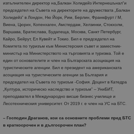
изпълнителен директор на„Балкан Холидейз Интернешънал“и
председател на Съвета на директорите на дружествата „Балкан
Холидейз” в Лондон, Ню Йорк, Рим, Берлин, Франкфурт / M,
Виена, Цюрих, Копенхаген, Амстердам, Хелзинки, Стокхолм,
Варшава, Братислава, Будапеща, Москва, Санкт Петербург,
Кайро, Бейрут, Ел Кувейт и Токио. Бил е председател на
Комитета по туризъм към Министерския съвет и заместник-
министър на Министерството на търговията и туризма. Той е
един от основателите и член на Българската асоциация на
туристическите агенции. Бил е президент на американската
асоциация на туристическите агенции за България и
председател на Съвета по туризъм -София. Доцент в Катедра
„Култура, историческо наследство и туризъм” – УниБИТ,
преподавател в Международно висше бизнес училище и
Лесотехническия университет. От 2019 г. е член на УС на БТС.
– Господин Драганов, кои са основните проблеми пред БТС
в краткосрочен и в дългосрочен план?