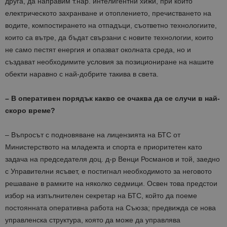
друга, да направим т.нар. интелигентни хижи, при които
електрическото захранване и отоплението, пречистването на
водите, компостирането на отпадъци, съответно технологиите,
които са вътре, да бъдат свързани с новите технологии, които
не само пестят енергия и опазват околната среда, но и
създават необходимите условия за позициониране на нашите
обекти наравно с най-добрите такива в света.
– В оперативен порядък какво се очаква да се случи в най-
скоро време?
– Въпросът с подновяване на лицензията на БТС от
Министерството на младежта и спорта е приоритетен като
задача на председателя доц. д-р Венци Росманов и той, заедно
с Управителни ясъвет, е постигнал необходимото за неговото
решаване в рамките на няколко седмици. Освен това предстои
избор на изпълнителен секретар на БТС, който да поеме
постоянната оперативна работа на Съюза; предвижда се нова
управленска структура, която да може да управлява