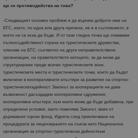
ще се противодейства на това?
-Следващият основен проблем е да върнем доброто име на
БТС, което, по една или друга причина, не е в състоянието, в
което ни се иска да бъде. И от тази гледна точка ще очакваме
пълносъдействиеот страна на туристическите дружества,
членове на БТС, съответно на други неправителствени
организации, на правителството катоцяло, за да може да
структурираме преди всичко туристическите зони,
туристическите места и туристическите точки, които да бъдат
включени в кооперативните клъстери за развитие на спортно-
туристическатадейност. Законът за кооперациите ни дава
възможност дасъздадем кооперативни сдружения,
кооперативни клъстери, към които може да бъде добавена, при
определени условия, както повелява Законът, земя от
държавния горски фонд. Идеята след приключване на
процедурата за лицензирането на съюза като Национална
организация за спортно-туристическа дейносткъм