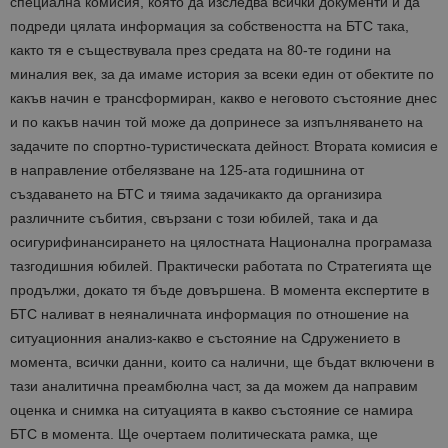
специална комисия, която да изследва всички документи и да
подреди цялата информация за собствеността на БТС така,
както тя е съществувала през средата на 80-те години на
миналия век, за да имаме история за всеки един от обектите по
какъв начин е трансформиран, какво е неговото състояние днес
и по какъв начин той може да допринесе за изпълняването на
задачите по спортно-туристическата дейност. Втората комисия е
в направление отбелязване на 125-ата годишнина от
създаването на БТС и тяима задачикакто да организира
различните събития, свързани с този юбилей, така и да
осигурифинансирането на цялостната Национална програмаза
тазгодишния юбилей. Практически работата по Стратегията ще
продължи, докато тя бъде довършена. В момента експертите в
БТС наливат в неяналичната информация по отношение на
ситуационния анализ-какво е състояние на Сдружението в
момента, всички данни, които са налични, ще бъдат включени в
тази аналитична преамбюлна част, за да можем да направим
оценка и снимка на ситуацията в какво състояние се намира
БТС в момента. Ще очертаем политическата рамка, ще