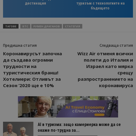
дестинация
туризъм с технологиите на
бъдещето
ТАГОВЕ
БТС
РУМЕН ДРАГАНОВ
СТАТЕГИЯ
Предишна статия
Следваща статия
Коронавирусът започна
Wizz Air отменя всички
да създава огромни
полети до Италия и
трудности на
Израел като мярка
туристическия бранш!
срещу
Хотелиери: Отливът за
разпространението на
Сезон ‘2020 ще е 10%
коронавирусa
AI в туризма: защо камериерка може да се
окаже по-трудна за...