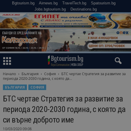
Bgtourism.bg
Airnews.bg
TravelTech.bg
Spatourism.bg
Jobs.bgtourism.bg
Destinations.bg
Начало
България
София
БТС чертае Стратегия за развитие за
периода 2020-2030 година, с която да...
БЪЛГАРИЯ
СОФИЯ
БТС чертае Стратегия за развитие за
периода 2020-2030 година, с която да
си върне доброто име
10/03/2020 09:08