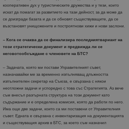
кооперативен дух у туристическите дружества и у тези, които
искат да помагат за развитието на тази дейност, за да може да
се доизгради базата и да се обновят съществуващите, да се
възстановят унищожените и построятнови хижи и нови заслони.
– Кога се очаква да се финализира последниятвариант на
този стратегически документ и предвижда ли се
неговотообсъждане с членовете на БТС?
– Задачата, която ми постави Управителният съвет,
назначавайки ме за временно изпълняващ длъжността
изпълнителен секретар на Съюза, е свързана с някои
неотложни задачи и успоредно с това със Стратегията. Аз вече
съм внесъл разгърната структура на този документ като
съдържание и е определена комисия, която да работи по него.
Има още две задачи, които са ми поставени от Управителния
съвет. Едната е свързана с инвентаризация на документацията
и съществуващия архив в БТС, за което съм назначил