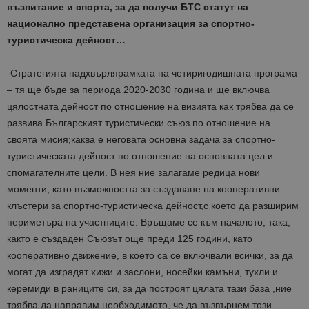
възпитание и спорта, за да получи БТС статут на
национално представена организация за спортно-
туристическа дейност…
-Стратегията надхвърлярамката на четиригодишната програма
– тя ще бъде за периода 2020-2030 година и ще включва
цялостната дейност по отношение на визията как трябва да се
развива Българският туристически съюз по отношение на
своята мисия;каква е неговата основна задача за спортно-
туристическата дейност по отношение на основната цел и
спомагателните цели. В нея ние залагаме редица нови
моменти, като възможността за създаване на кооперативни
клъстери за спортно-туристическа дейност,с което да разширим
периметъра на участниците. Връщаме се към началото, така,
както е създаден Съюзът още преди 125 години, като
кооперативно движение, в което са се включвали всички, за да
могат да изградят хижи и заслони, носейки камъни, тухли и
керемиди в раниците си, за да построят цялата тази база ,ние
трябва да направим необходимото, че да възвърнем този