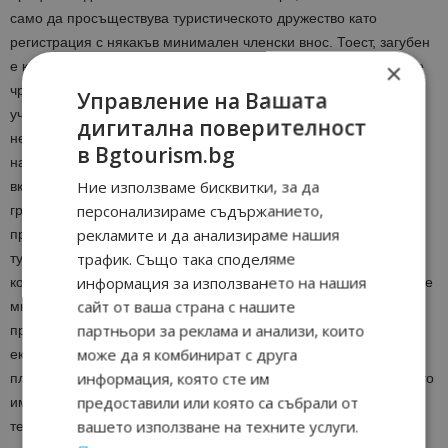
само да просъществува туристическото дружество като
регистрация с някакъв минимален членски внос. Тоест, загубен
×
е кооперативният принцип. Ако ние се върнем към него обаче
чрез Закона за кооперациите, ще видим, че там могат да
Управление на Вашата
участват всички – и млади и възрастни, включително и лица,
дигитална поверителност
ненавършили пълнолетие със съгласие на родителя или
в Bgtourism.bg
настойника. Предвиждаме в тези кооперативни клъстери да
Ние използваме бисквитки, за да
включим широка палитра от заинтересовани лица от детски
персонализираме съдържанието,
градини, училища, университети и други институти дофирми и
рекламите и да анализираме нашия
предприятия, които да могат да севъзползват от спортно-
трафик. Също така споделяме
туристическата дейности да ползват изградената на
информация за използването на нашия
кооперативен принцип база. Фактически сега ние наблюдаваме
сайт от ваша страна с нашите
много организирани от туроператори училища по
партньори за реклама и анализи, които
предизвикателства, „зелени училища”, отделни групи за
може да я комбинират с друга
екскурзионно летуване, които посещават наши обекти в
информация, която сте им
планината. Но, ако ги привържем към нея с лично участие, като
предоставили или която са събрали от
им дадем форма на трудово и материално участие с апорт в
вашето използване на техните услуги.
тези кооперативни клъстери и те със собствените си ръце