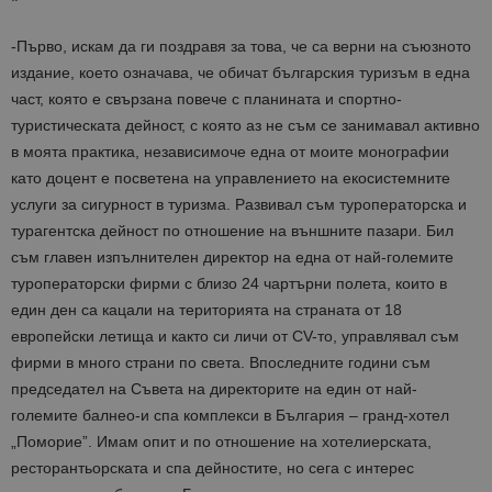
Име
Описание
Доставчик
Домейн
/
Валиден
до
Име
Описание
Домейн
до
sc_is_visitor_unique
1 година
Използва се
StatCounter
-Първо, искам да ги поздравя за това, че са верни на съюзното
Декларацията за
1 месец
за
is_visitor_unique
Ltd
1 година
Тази бискв
StatCounter
поверителност на Google
издание, което означава, че обичат българския туризъм в една
съхраняван
.bgtourism.bg
1 месец
се използва
.statcounter.com
на броя
да се опре
част, която е свързана повече с планината и спортно-
посещения.
дали посет
е уникален
туристическата дейност, с която аз не съм се занимавал активно
сайта чрез
в моята практика, независимоче една от моите монографии
присвоява
уникален
като доцент е посветена на управлението на екосистемните
посетител 
помага за
услуги за сигурност в туризма. Развивал съм туроператорска и
проследяв
на
турагентска дейност по отношение на външните пазари. Бил
посетител
съм главен изпълнителен директор на една от най-големите
на навигац
взаимодей
туроператорски фирми с близо 24 чартърни полета, които в
с уебсайта
статистиче
един ден са кацали на територията на страната от 18
цели.
европейски летища и както си личи от CV-то, управлявал съм
is_unique
1 година
Тази бискв
StatCounter
фирми в много страни по света. Впоследните години съм
1 месец
е зададена
Ltd
StatCounter
.statcounter.com
председател на Съвета на директорите на един от най-
да опреде
дали сте за
големите балнео-и спа комплекси в България – гранд-хотел
първи път
„Поморие”. Имам опит и по отношение на хотелиерската,
завръщащ 
посетител.
ресторантьорската и спа дейностите, но сега с интерес