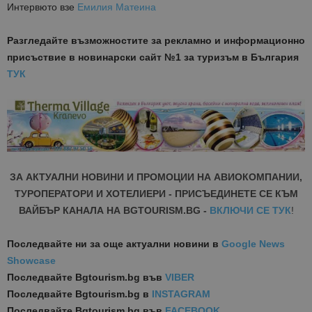
на Google.
Интервюто взе
Емилия Матеина
бисквитка 
използва з
разгранич
Разгледайте възможностите за рекламно и информационно
на уникал
потребите
присъствие в новинарски сайт №1 за туризъм в България
чрез
присвоява
ТУК
произволн
генериран
номер кат
идентифик
на клиента
се включва
всяка заявк
страница в
даден сайт
използва з
ЗА АКТУАЛНИ НОВИНИ И ПРОМОЦИИ НА АВИОКОМПАНИИ,
изчисляван
данни за
ТУРОПЕРАТОРИ И ХОТЕЛИЕРИ - ПРИСЪЕДИНЕТЕ СЕ КЪМ
посетители
сесии и
ВАЙБЪР КАНАЛА НА BGTOURISM.BG -
ВКЛЮЧИ СЕ ТУК
!
кампании 
отчетите з
анализ на
Последвайте ни за още актуални новини
в
Google News
сайтовете.
Showcase
Последвайте
Bgtourism.bg във
VIBER
Последвайте
Bgtourism.bg в
INSTAGRAM
Последвайте
Bgtourism.bg във
FACEBOOK