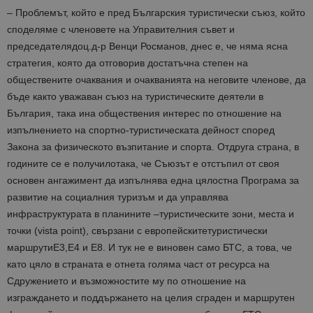
– Проблемът, който е пред Българския туристически съюз, който
споделяме с членовете на Управителния съвет и
председателядоц.д-р Венци Росманов, днес е, че няма ясна
стратегия, която да отговорив достатъчна степен на
обществените очаквания и очакванията на неговите членове, да
бъде както уважаван съюз на туристическите деятели в
България, така ина обществения интерес по отношение на
изпълнението на спортно-туристическата дейност според
Закона за физическото възпитание и спорта. Отдруга страна, в
годините се е получилотака, че Съюзът е отстъпил от своя
основен ангажимент да изпълнява една цялостна Програма за
развитие на социалния туризъм и да управлява
инфраструктурата в планините –туристическите зони, места и
точки (vista point), свързани с европейскитетуристически
маршрутиЕ3,Е4 и Е8. И тук не е виновен само БТС, а това, че
като цяло в страната е отнета голяма част от ресурса на
Сдружението и възможностите му по отношение на
изграждането и поддържането на целия сграден и маршрутен