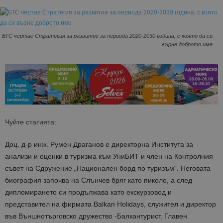
БТС чертае Стратегия за развитие за периода 2020-2030 година, с която да си
върне доброто име
Чуйте статията:
Доц. д-р инж. Румен Драганов е директорна Института за
анализи и оценки в туризма към УниБИТ и член на Контролния
съвет на Сдружение „Национален борд по туризъм“. Неговата
биография започва на Слънчев бряг като пиколо, а след
дипломирането си продължава като екскурзовод и
представител на фирмата Balkan Holidays, служител и директор
във Външнотърговско дружество -Балкантурист. Главен