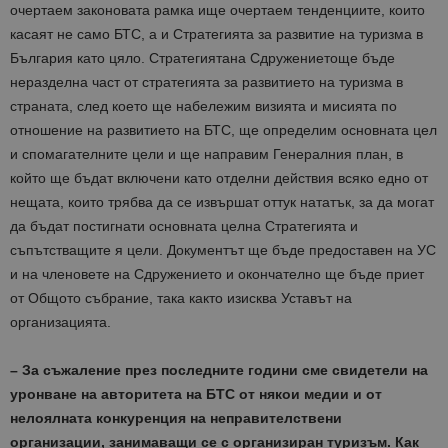
очертаем законовата рамка ище очертаем тенденциите, които
касаят не само БТС, а и Стратегията за развитие на туризма в
България като цяло. Стратегиятана Сдружениетоще бъде
неразделна част от стратегията за развитието на туризма в
страната, след което ще набележим визията и мисията по
отношение на развитието на БТС, ще определим основната цел
и спомагателните цели и ще направим Генералния план, в
който ще бъдат включени като отделни действия всяко едно от
нещата, които трябва да се извършат оттук нататък, за да могат
да бъдат постигнати основната целна Стратегията и
съпътстващите я цели. Документът ще бъде предоставен на УС
и на членовете на Сдружението и окончателно ще бъде приет
от Общото събрание, така както изисква Уставът на
организацията.
– За съжаление през последните години сме свидетели на
уронване на авторитета на БТС от някои медии и от
нелоялната конкуренция на неправителствени
организации, занимаващи се с организиран туризъм. Как