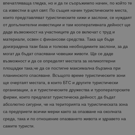
впечатляваща гледка, но и да ги съоръжимпо начин, по който те
са известни в цял свят. По същия начин туристическите места,
които представляват туристическите хижи и заслони, се нуждаят
от допълнителни инвестиции и там кооперативната дейност ще
даде възможност на участниците да се включат с труд и
материали, освен с финансови средства. Така ще бъде
доизградена тази база и толкова необходимите заслони, за да
могат да бъдат спасявани човешки животи. Ще се даде
възможност и да се определят местата за хеликоптерни
площадки така,че да се постигне максимална бързина при
планинското спасяване. Всъщото време туристическите зони
ще очертаят местата, в които БТС и другите туристически
организации, а и туристическите дружества и туроператорските
фирми, които предлагат туристическа дейност, да бъдат
абсолютно сигурни, че на територията на туристическата зона
са предприети всички мерки както за опазване на околната
среда, така и по отношение опазването живота и здравето на
самите туристи.