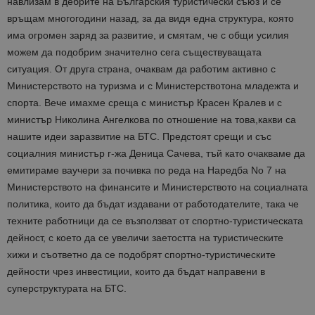
_ga_B09EBBY8PY
.bgtourism.bg
1 година
Тази бискв
навлизам в дебрите на Българския туристически съюз и се
1 месец
се използв
връщам многогодини назад, за да видя една структура, която
Google Anal
за запазва
има огромен заряд за развитие, и смятам, че с общи усилия
състояние
сесията.
можем да подобрим значително сега съществуващата
ситуация. От друга страна, очаквам да работим активно с
_ga_WXPDN4HSCV
.bgtourism.bg
1 година
Тази бискв
1 месец
се използв
Министерството на туризма и с Министерствотона младежта и
Google Anal
за запазва
спорта. Вече имахме среща с министър Красен Кралев и с
състояние
сесията.
министър Николина Ангелкова по отношение на това,какви са
нашите идеи заразвитие на БТС. Предстоят срещи и със
_ga_FK650GXHRZ
.bgtourism.bg
1 година
Тази бискв
1 месец
се използв
социалния министър г-жа Деница Сачева, тъй като очакваме да
Google Anal
за запазва
емитираме ваучери за почивка по реда на Наредба No 7 на
състояние
Министерството на финансите и Министерството на социалната
сесията.
политика, които да бъдат издавани от работодателите, така че
_ga
1 година
Името на т
Google LLC
1 месец
бисквитка 
.bgtourism.bg
техните работници да се възползват от спортно-туристическата
свързано с
дейност, с което да се увеличи заетостта на туристическите
Google
Universal
хижи и съответно да се подобрят спортно-туристическите
Analytics -
е значител
дейности чрез инвестиции, които да бъдат направени в
актуализац
по-често
суперструктурата на БТС.
използвана
услуга за а