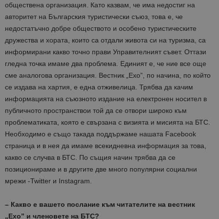
обществена организация. Като казвам, че има недостиг на
Таргетиране
Функционалност
авторитет на Българския туристически съюз, това е, че
Строго необходимите бисквитки позволяват
недостатъчно добре обществото и особено туристическите
основната функционалност на уебсайта, като
дружества и хората, които са отдали живота си на туризма, са
потребителско влизане и управление на
акаунта. Уебсайтът не може да се използва
информирани какво точно прави Управителният съвет. Оттази
правилно без строго необходими бисквитки.
гледна точка имаме два проблема. Единият е, че ние все още
Доставчик
/
Валиден
сме аналогова организация. Вестник „Ехо”, по начина, по който
Име
Оп
Домейн
до
се издава на хартия, е една отживелица. Трябва да качим
cookie_notice_accepted
lisandraramos.com
7 дни
Таз
информацията на съюзното издание на електронен носител в
bgtourism.bg
бис
изп
публичното пространствои той да се отвори широко към
да 
съг
проблематиката, която е свързана с визията и мисията на БТС.
на
Необходимо е също такада поддържаме нашата Facebook
пот
за
страница и в нея да имаме всекидневна информация за това,
изп
на 
какво се случва в БТС. По същия начин трябва да се
на 
позиционираме и в другите две много популярни социални
мрежи -Twitter и Instagram.
– Какво е вашето послание към читателите на вестник
Доставчик
/
Валиден
„Ехо” и членовете на БТС?