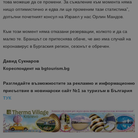
това можеше да се промени. За съжаление към момента няма
нищо оптимистично и едва ли ще променим тази статистика”,
допълни почетният консул на Израел у нас Орлин Мандов.
Към този момент няма отказани резервации, колкото и да са
малко те. Браншът се притеснява обаче, че ако има случай на
коронавирус в Бургаския регион, сезонът е обречен.
Давид Сукнаров
Кореспондент на bgtourism.bg
Разгледайте възможностите за рекламно и информационно
присъствие в новинарски сайт №1 за туризъм в България
ТУК