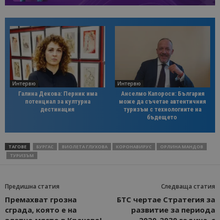
Интервю
Интервю
Галина Декова: Перник има
Анселмо Капороси: България
потенциал за културна
може да съчетае автентичния
дестинация
туризъм с технологиите на
бъдещето
ТАГОВЕ
БУРГАС
ВИОЛЕТА ГЛУХОВА
КОРОНАВИРУС
ОРЛИНА МАНДОВ
ТУРИЗЪМ
Предишна статия
Следваща статия
Премахват грозна
БТС чертае Стратегия за
сграда, която е на
развитие за периода