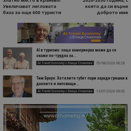
златно място в Кранево!
2020-2030 година, с
Увеличават легловата
която да си върне
база за още 600 туристи
доброто име
AI в туризма: защо камериерка може да се
окаже по-трудна за...
05/08/2026 08:28
AI Travel Economy с Елица Стоилова
Тим Браун: Хотелите губят пари заради грешки в
данните и липсващи...
13/07/2026 09:02
AI Travel Economy с Елица Стоилова