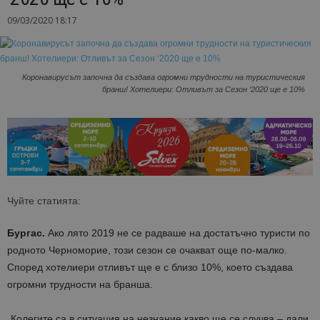
09/03/2020 18:17
Коронавирусът започна да създава огромни трудности на туристическия
бранш! Хотелиери: Отливът за Сезон ‘2020 ще е 10%
Чуйте статията:
Бургас.
Ако лято 2019 не се радваше на достатъчно туристи по
родното Черноморие, този сезон се очакват още по-малко.
Според хотелиери отливът ще е с близо 10%, което създава
огромни трудности на бранша.
„Колегите са в ситуация на незнание какво ще се случва – дали