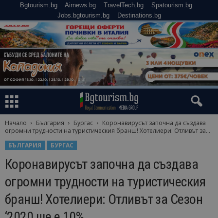
Bgtourism.bg
Airnews.bg
TravelTech.bg
Spatourism.bg
Jobs.bgtourism.bg
Destinations.bg
Начало
България
Бургас
Коронавирусът започна да създава
огромни трудности на туристическия бранш! Хотелиери: Отливът за...
БЪЛГАРИЯ
БУРГАС
Коронавирусът започна да създава
огромни трудности на туристическия
бранш! Хотелиери: Отливът за Сезон
‘2020 ще е 10%