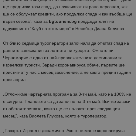
ще продължи този спад, да назначават ли рано персонал, как
ще се обслужват кредити, ако продължи спада и как въобще ще
върви сезона”, каза за
bgtourism.bg
председателят на
сдружението “Клуб на хотелиера” в Несебър Диана Колчева.
От близо седмица туроператори започнали да отчитат спад на
ранните записвания за летните ни курорти. Южното ни
Черноморие е една от най-привлекателните дестинации за
израелски туристи. Заради коронавируса обаче, първите ще
пристигнат у нас с месец закъснение, а не както предни години
през април.
„Отложихме чартърната програма за 3-ти май, като на 100% не
е сигурно. Плановете са да започне на 3-ти май. Всичко зависи
от обстоятелствата, които ще се наложат през следващия
месец”, каза Виолета Глухова, която е туроператор.
„Пазарът Израел е динамичен. Ако го нямаше коронавируса