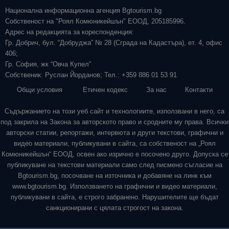
Национална информационна агенция Bgtourism.bg
Собственост на "Роял Комюникейшън" ЕООД, 205185996.
Адрес на редакцията за кореспонденция:
Гр. Добрич, бул. “Добруджа” № 28 (Сграда на Кадастъра), ет. 4, офис
406;
Гр. София, жк “Овча Купел”
Собственик: Руслан Йорданов; Тел.: +359 886 01 53 91
Общи условия
Етичен кодекс
За нас
Контакти
Съдържанието на този уеб сайт и технологиите, използвани в него, са
под закрила на Закона за авторското право и сродните му права. Всички
авторски статии, репортажи, интервюта и други текстови, графични и
видео материали, публикувани в сайта, са собственост на „Роял
Комюникейшън“ ЕООД, освен ако изрично е посочено друго. Допуска се
публикуване на текстови материали само след писмено съгласие на
Bgtourism.bg, посочване на източника и добавяне на линк към
www.bgtourism.bg. Използването на графични и видео материали,
публикувани в сайта, е строго забранено. Нарушителите ще бъдат
санкционирани с цялата строгост на закона.