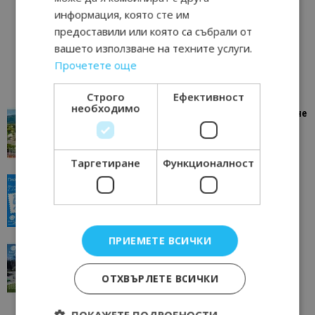
информация, която сте им
предоставили или която са събрали от
вашето използване на техните услуги.
Прочетете още
Строго
Ефективност
необходимо
“Пощенска картичка от…”: Петрич – Изживяване
отвъд очакваното
11/07/2026 11:22
Петрич
Таргетиране
Функционалност
“Пощенска картичка от…”: Пловдив, градът на
всички времена
23/06/2026 10:00
Пловдив
ПРИЕМЕТЕ ВСИЧКИ
“Пощенска картичка от…”: Перник – град на
традициите, културата и вдъхновяващите...
ОТХВЪРЛЕТЕ ВСИЧКИ
17/06/2026 09:01
Перник
ПОКАЖЕТЕ ПОДРОБНОСТИ