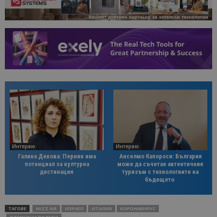
Интервю
Интервю
Галина Декова: Перник има
Анселмо Капороси: България
потенциал за културна
може да съчетае автентичния
дестинация
туризъм с технологиите на
бъдещето
ТАГОВЕ
WIZZ AIR
ИЗРАЕЛ
ИТАЛИЯ
КОРОНАВИРУС