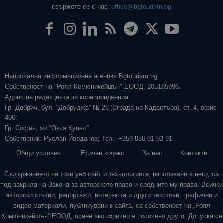
свържете се с нас:
office@bgtourism.bg
Национална информационна агенция Bgtourism.bg
Собственост на "Роял Комюникейшън" ЕООД, 205185996.
Адрес на редакцията за кореспонденция:
Гр. Добрич, бул. “Добруджа” № 28 (Сграда на Кадастъра), ет. 4, офис
406;
Гр. София, жк “Овча Купел”
Собственик: Руслан Йорданов; Тел.: +359 886 01 53 91
Общи условия
Етичен кодекс
За нас
Контакти
Съдържанието на този уеб сайт и технологиите, използвани в него, са
под закрила на Закона за авторското право и сродните му права. Всички
авторски статии, репортажи, интервюта и други текстови, графични и
видео материали, публикувани в сайта, са собственост на „Роял
Комюникейшън“ ЕООД, освен ако изрично е посочено друго. Допуска се