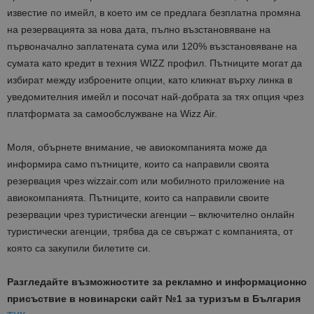
известие по имейл, в което им се предлага безплатна промяна
на резервацията за нова дата, пълно възстановяване на
първоначално заплатената сума или 120% възстановяване на
сумата като кредит в техния WIZZ профил. Пътниците могат да
избират между изброените опции, като кликнат върху линка в
уведомителния имейл и посочат най-добрата за тях опция чрез
платформата за самообслужване на Wizz Air.
Моля, обърнете внимание, че авиокомпанията може да
информира само пътниците, които са направили своята
резервация чрез wizzair.com или мобилното приложение на
авиокомпанията. Пътниците, които са направили своите
резервации чрез туристически агенции – включително онлайн
туристически агенции, трябва да се свържат с компанията, от
която са закупили билетите си.
Разгледайте възможностите за рекламно и информационно
присъствие в новинарски сайт №1 за туризъм в България