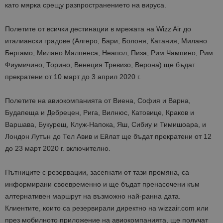
като мярка срещу разпространението на вируса.
Полетите от всички дестинации в мрежата на Wizz Air до
италиански градове (Алгеро, Бари, Болоня, Катания, Милано
Бергамо, Милано Малпенса, Неапол, Пиза, Рим Чампино, Рим
Фиумичино, Торино, Венеция Тревизо, Верона) ще бъдат
прекратени от 10 март до 3 април 2020 г.
Полетите на авиокомпанията от Виена, София и Варна,
Будапеща и Дебрецен, Рига, Вилнюс, Катовице, Краков и
Варшава, Букурещ, Клуж-Напока, Яш, Сибиу и Тимишоара, и
Лондон Лутън до Тел Авив и Ейлат ще бъдат прекратени от 12
до 23 март 2020 г. включително.
Пътниците с резервации, засегнати от тази промяна, са
информирани своевременно и ще бъдат пренасочени към
алтернативен маршрут на възможно най-ранна дата.
Клиентите, които са резервирали директно на wizzair.com или
през мобилното приложение на авиокомпанията, ще получат