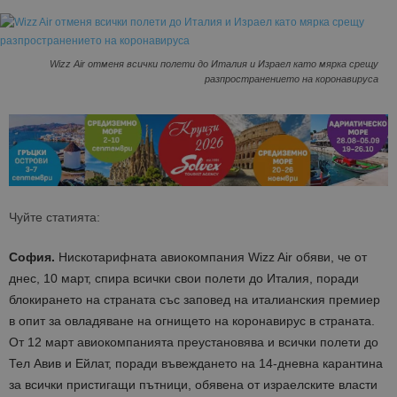
Wizz Air отменя всички полети до Италия и Израел като мярка срещу
разпространението на коронавирусa
Чуйте статията:
София.
Нискотарифната авиокомпания Wizz Air обяви, че от
днес, 10 март, спира всички свои полети до Италия, поради
блокирането на страната със заповед на италианския премиер
в опит за овладяване на огнището на коронавирус в страната.
От 12 март авиокомпанията преустановява и всички полети до
Тел Авив и Ейлат, поради въвеждането на 14-дневна карантина
за всички пристигащи пътници, обявена от израелските власти