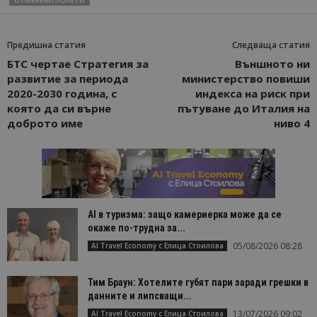
ОТМЕНЕНИ ПОЛЕТИ
Предишна статия
Следваща статия
БТС чертае Стратегия за
Външното ни
развитие за периода
министерство повиши
2020-2030 година, с
индекса на риск при
която да си върне
пътуване до Италия на
доброто име
ниво 4
AI в туризма: защо камериерка може да се
окаже по-трудна за...
05/08/2026 08:28
AI Travel Economy с Елица Стоилова
Тим Браун: Хотелите губят пари заради грешки в
данните и липсващи...
13/07/2026 09:02
AI Travel Economy с Елица Стоилова