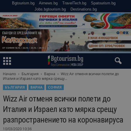
Bgtourism.bg
Airnews.bg
TravelTech.bg
Spatourism.bg
Jobs.bgtourism.bg
Destinations.bg
Начало
България
Варна
Wizz Air отменя всички полети до
Италия и Израел като мярка срещу...
БЪЛГАРИЯ
ВАРНА
СОФИЯ
Wizz Air отменя всички полети до
Италия и Израел като мярка срещу
разпространението на коронавирусa
10/03/2020 10:36