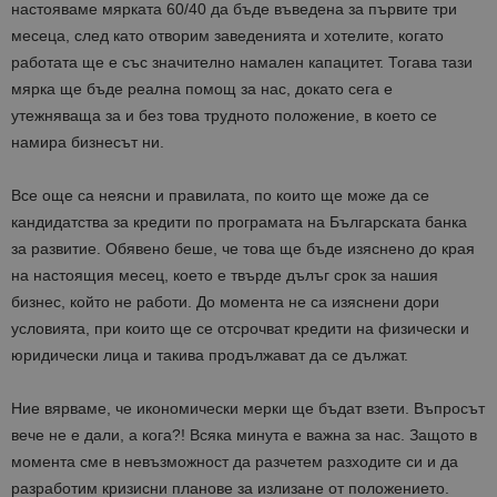
настояваме мярката 60/40 да бъде въведена за първите три
месеца, след като отворим заведенията и хотелите, когато
работата ще е със значително намален капацитет. Тогава тази
мярка ще бъде реална помощ за нас, докато сега е
утежняваща за и без това трудното положение, в което се
намира бизнесът ни.
Все още са неясни и правилата, по които ще може да се
кандидатства за кредити по програмата на Българската банка
за развитие. Обявено беше, че това ще бъде изяснено до края
на настоящия месец, което е твърде дълъг срок за нашия
бизнес, който не работи. До момента не са изяснени дори
условията, при които ще се отсрочват кредити на физически и
юридически лица и такива продължават да се дължат.
Ние вярваме, че икономически мерки ще бъдат взети. Въпросът
вече не е дали, а кога?! Всяка минута е важна за нас. Защото в
момента сме в невъзможност да разчетем разходите си и да
разработим кризисни планове за излизане от положението.