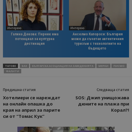
Интервю
Интервю
Галина Декова: Перник има
Анселмо Капороси: България
потенциал за културна
може да съчетае автентичния
дестинация
туризъм с технологиите на
бъдещето
ТАГОВЕ
БАЗ
БЪЛГАРСКА АСОЦИАЦИЯ НА ЗАВЕДЕНИЯТА
МЕРКИ
ПИСМО
ФАЛИТИ
Предишна статия
Следваща статия
Хотелиери се нареждат
SOS: Джип унищожава
на онлайн опашка до
дюните на плажа при
края на април за парите
Корал?!
си от “Томас Кук”