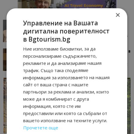
×
Управление на Вашата
AI в туризма: защо камериерка може да се
окаже по-трудна за...
дигитална поверителност
05/08/2026 08:28
AI Travel Economy с Елица Стоилова
в Bgtourism.bg
Ние използваме бисквитки, за да
Тим Браун: Хотелите губят пари заради грешки в
персонализираме съдържанието,
данните и липсващи...
рекламите и да анализираме нашия
13/07/2026 09:02
AI Travel Economy с Елица Стоилова
трафик. Също така споделяме
информация за използването на нашия
сайт от ваша страна с нашите
партньори за реклама и анализи, които
може да я комбинират с друга
информация, която сте им
предоставили или която са събрали от
вашето използване на техните услуги.
Прочетете още