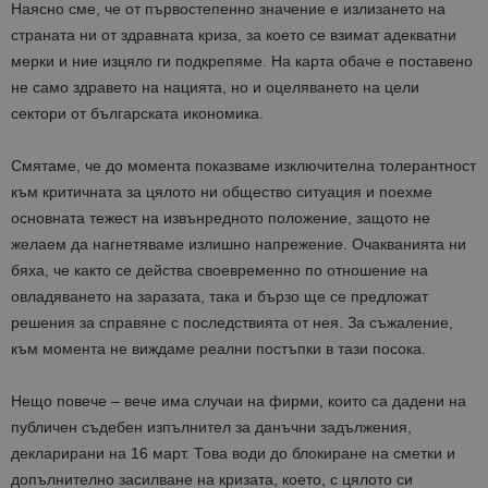
Наясно сме, че от първостепенно значение е излизането на
страната ни от здравната криза, за което се взимат адекватни
мерки и ние изцяло ги подкрепяме. На карта обаче е поставено
не само здравето на нацията, но и оцеляването на цели
сектори от българската икономика.
Смятаме, че до момента показваме изключителна толерантност
към критичната за цялото ни общество ситуация и поехме
основната тежест на извънредното положение, защото не
желаем да нагнетяваме излишно напрежение. Очакванията ни
бяха, че както се действа своевременно по отношение на
овладяването на заразата, така и бързо ще се предложат
решения за справяне с последствията от нея. За съжаление,
към момента не виждаме реални постъпки в тази посока.
Нещо повече – вече има случаи на фирми, които са дадени на
публичен съдебен изпълнител за данъчни задължения,
декларирани на 16 март. Това води до блокиране на сметки и
допълнително засилване на кризата, което, с цялото си