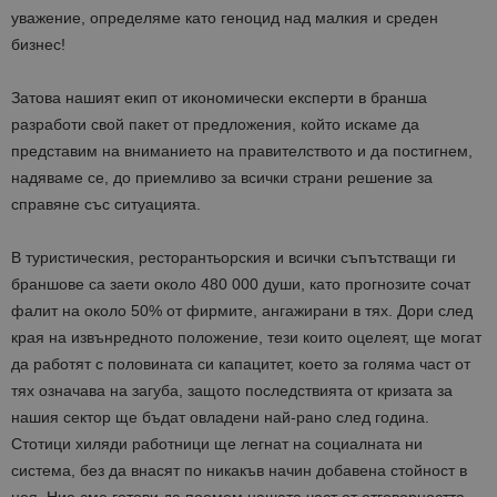
уважение, определяме като геноцид над малкия и среден
бизнес!
Затова нашият екип от икономически експерти в бранша
разработи свой пакет от предложения, който искаме да
представим на вниманието на правителството и да постигнем,
надяваме се, до приемливо за всички страни решение за
справяне със ситуацията.
В туристическия, ресторантьорския и всички съпътстващи ги
браншове са заети около 480 000 души, като прогнозите сочат
фалит на около 50% от фирмите, ангажирани в тях. Дори след
края на извънредното положение, тези които оцелеят, ще могат
да работят с половината си капацитет, което за голяма част от
тях означава на загуба, защото последствията от кризата за
нашия сектор ще бъдат овладени най-рано след година.
Стотици хиляди работници ще легнат на социалната ни
система, без да внасят по никакъв начин добавена стойност в