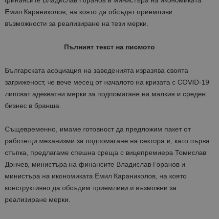
финансите Владислав Горанов и министъра на икономиката
Емил Караниколов, на която да обсъдят приемливи
възможности за реализиране на тези мерки.
Пълният текст на писмото
Българската асоциация на заведенията изразява своята
загриженост, че вече месец от началото на кризата с COVID-19
липсват адекватни мерки за подпомагане на малкия и среден
бизнес в бранша.
Същевременно, имаме готовност да предложим пакет от
работещи механизми за подпомагане на сектора и, като първа
стъпка, предлагаме спешна среща с вицепремиера Томислав
Дончев, министъра на финансите Владислав Горанов и
министъра на икономиката Емил Караниколов, на която
конструктивно да обсъдим приемливи и възможни за
реализиране мерки.