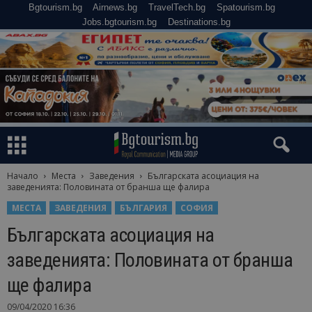
Bgtourism.bg
Airnews.bg
TravelTech.bg
Spatourism.bg
Jobs.bgtourism.bg
Destinations.bg
Начало
Места
Заведения
Българската асоциация на
заведенията: Половината от бранша ще фалира
МЕСТА
ЗАВЕДЕНИЯ
БЪЛГАРИЯ
СОФИЯ
Българската асоциация на
заведенията: Половината от бранша
ще фалира
09/04/2020 16:36