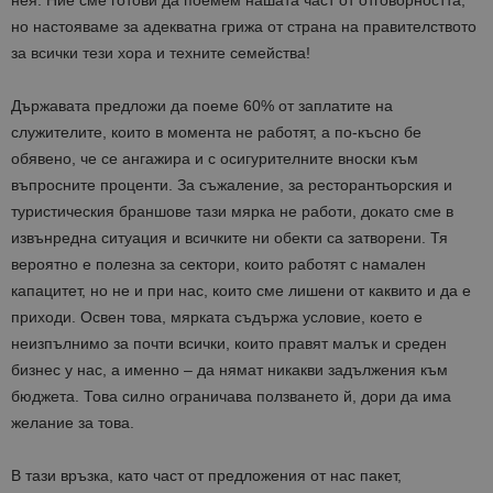
нея. Ние сме готови да поемем нашата част от отговорността,
но настояваме за адекватна грижа от страна на правителството
за всички тези хора и техните семейства!
Държавата предложи да поеме 60% от заплатите на
служителите, които в момента не работят, а по-късно бе
обявено, че се ангажира и с осигурителните вноски към
въпросните проценти. За съжаление, за ресторантьорския и
туристическия браншове тази мярка не работи, докато сме в
извънредна ситуация и всичките ни обекти са затворени. Тя
вероятно е полезна за сектори, които работят с намален
капацитет, но не и при нас, които сме лишени от каквито и да е
приходи. Освен това, мярката съдържа условие, което е
неизпълнимо за почти всички, които правят малък и среден
бизнес у нас, а именно – да нямат никакви задължения към
бюджета. Това силно ограничава ползването й, дори да има
желание за това.
В тази връзка, като част от предложения от нас пакет,