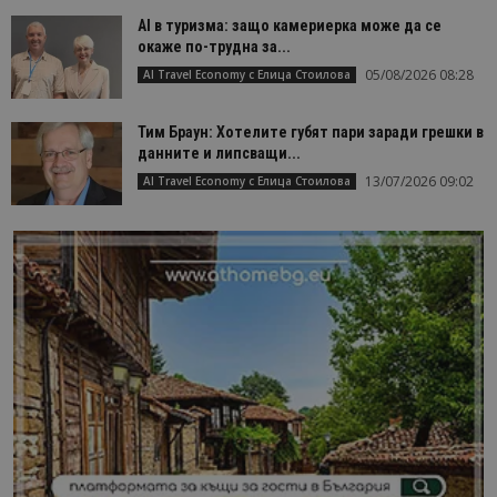
AI в туризма: защо камериерка може да се
окаже по-трудна за...
05/08/2026 08:28
AI Travel Economy с Елица Стоилова
Тим Браун: Хотелите губят пари заради грешки в
данните и липсващи...
13/07/2026 09:02
AI Travel Economy с Елица Стоилова