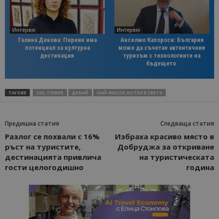
Интервю
Интервю
Галина Декова: Перник има
Анселмо Капороси: България
потенциал за културна
може да съчетае автентичния
дестинация
туризъм с технологиите на
бъдещето
ТАГОВЕ
CIEL TOWER
ДУБАЙ
НАЙ-ВИСОК ХОТЕЛ В СВЕТА
Предишна статия
Следваща статия
Разлог се похвали с 16%
Избраха красиво място в
ръст на туристите,
Добруджа за откриване
дестинацията привлича
на туристическата
гости целогодишно
година