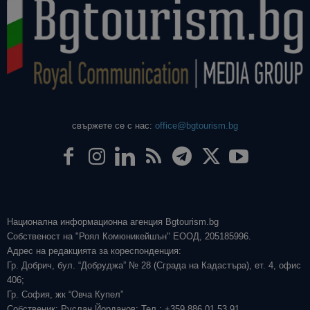
свържете се с нас:
office@bgtourism.bg
Национална информационна агенция Bgtourism.bg
Собственост на "Роял Комюникейшън" ЕООД, 205185996.
Адрес на редакцията за кореспонденция:
Гр. Добрич, бул. “Добруджа” № 28 (Сграда на Кадастъра), ет. 4, офис
406;
Гр. София, жк “Овча Купел”
Собственик: Руслан Йорданов; Тел.: +359 886 01 53 91