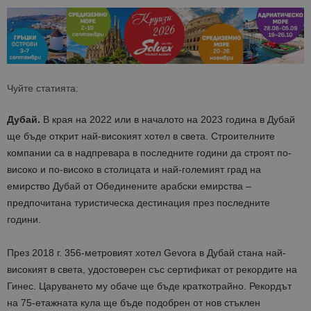
Чуйте статията:
Дубай.
В края на 2022 или в началото на 2023 година в Дубай
ще бъде открит най-високият хотел в света. Строителните
компании са в надпревара в последните години да строят по-
високо и по-високо в столицата и най-големият град на
емирство Дубай от Обединените арабски емирства –
предпочитана туристическа дестинация през последните
години.
През 2018 г. 356-метровият хотел Gevora в Дубай стана най-
високият в света, удостоверен със сертификат от рекордите на
Гинес. Царуването му обаче ще бъде краткотрайно. Рекордът
на 75-етажната кула ще бъде подобрен от нов стъклен