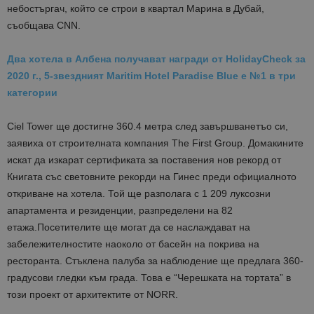
небостъргач, който се строи в квартал Марина в Дубай,
съобщава CNN.
Два хотела в Албена получават награди от HolidayCheck за
2020 г., 5-звездният Maritim Hotel Paradise Blue е №1 в три
категории
Ciel Tower ще достигне 360.4 метра след завършванетъо си,
заявиха от строителната компания The First Group. Домакините
искат да изкарат сертификата за поставения нов рекорд от
Книгата със световните рекорди на Гинес преди официалното
откриване на хотела. Той ще разполага с 1 209 луксозни
апартамента и резиденции, разпределени на 82
етажа.Посетителите ще могат да се наслаждават на
забележителностите наоколо от басейн на покрива на
ресторанта. Стъклена палуба за наблюдение ще предлага 360-
градусови гледки към града. Това е “Черешката на тортата” в
този проект от архитектите от NORR.