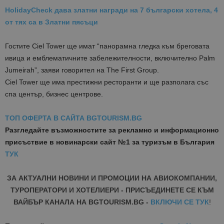
HolidayCheck дава златни награди на 7 български хотела, 4
от тях са в Златни пясъци
Гостите Ciel Tower ще имат “панорамна гледка към бреговата
ивица и емблематичните забележителности, включително Palm
Jumeirah”, заяви говорител на The First Group.
Ciel Tower ще има престижни ресторанти и ще разполага със
спа център, бизнес центрове.
ТОП ОФЕРТА В САЙТА BGTOURISM.BG
Разгледайте възможностите за рекламно и информационно
присъствие в новинарски сайт №1 за туризъм в България
ТУК
ЗА АКТУАЛНИ НОВИНИ И ПРОМОЦИИ НА АВИОКОМПАНИИ,
ТУРОПЕРАТОРИ И ХОТЕЛИЕРИ - ПРИСЪЕДИНЕТЕ СЕ КЪМ
ВАЙБЪР КАНАЛА НА BGTOURISM.BG -
ВКЛЮЧИ СЕ ТУК
!