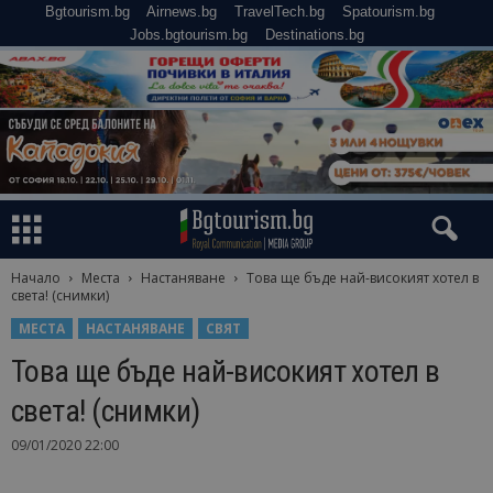
Bgtourism.bg
Airnews.bg
TravelTech.bg
Spatourism.bg
Jobs.bgtourism.bg
Destinations.bg
Начало
Места
Настаняване
Това ще бъде най-високият хотел в
света! (снимки)
МЕСТА
НАСТАНЯВАНЕ
СВЯТ
Това ще бъде най-високият хотел в
света! (снимки)
09/01/2020 22:00