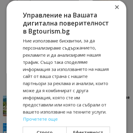
×
Управление на Вашата
дигитална поверителност
в Bgtourism.bg
Ние използваме бисквитки, за да
персонализираме съдържанието,
рекламите и да анализираме нашия
трафик. Също така споделяме
информация за използването на нашия
сайт от ваша страна с нашите
партньори за реклама и анализи, които
може да я комбинират с друга
информация, която сте им
“Пощенска картичка от…”: Петрич – Изживяване
отвъд очакваното
предоставили или която са събрали от
11/07/2026 11:22
Петрич
вашето използване на техните услуги.
Прочетете още
“Пощенска картичка от…”: Пловдив, градът на
Строго
Ефективност
всички времена