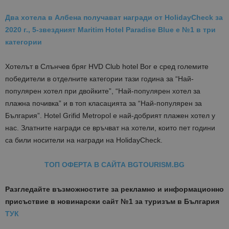
Два хотела в Албена получават награди от HolidayCheck за
2020 г., 5-звездният Maritim Hotel Paradise Blue е №1 в три
категории
Хотелът в Слънчев бряг HVD Club hotel Bor е сред големите
победители в отделните категории тази година за “Най-
популярен хотел при двойките”, “Най-популярен хотел за
плажна почивка” и в топ класацията за “Най-популярен за
България”. Hotel Grifid Metropol е най-добрият плажен хотел у
нас. Златните награди се връчват на хотели, които пет години
са били носители на награди на HolidayCheck.
ТОП ОФЕРТА В САЙТА BGTOURISM.BG
Разгледайте възможностите за рекламно и информационно
присъствие в новинарски сайт №1 за туризъм в България
ТУК