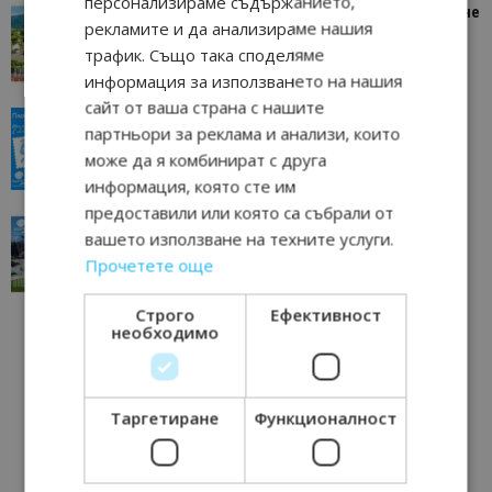
персонализираме съдържанието,
“Пощенска картичка от…”: Петрич – Изживяване
рекламите и да анализираме нашия
отвъд очакваното
трафик. Също така споделяме
11/07/2026 11:22
Петрич
информация за използването на нашия
сайт от ваша страна с нашите
“Пощенска картичка от…”: Пловдив, градът на
партньори за реклама и анализи, които
всички времена
може да я комбинират с друга
23/06/2026 10:00
Пловдив
информация, която сте им
предоставили или която са събрали от
“Пощенска картичка от…”: Перник – град на
вашето използване на техните услуги.
традициите, културата и вдъхновяващите...
Прочетете още
17/06/2026 09:01
Перник
Строго
Ефективност
необходимо
Таргетиране
Функционалност