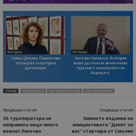
Интервю
Интервю
Галина Декова: Перник има
Анселмо Капороси: България
потенциал за културна
може да съчетае автентичния
дестинация
туризъм с технологиите на
бъдещето
ТАГОВЕ
HOLIDAYCHECK
HVD CLUB HOTEL BOR
ЗЛАТНИ НАГРАДИ
Предишна статия
Следваща статия
35 туроператора не
Зимното издание на
направиха нещо много
инициативата “Денят за
важно! Започва
вас” стартира от Смолян