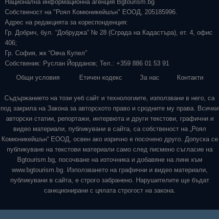
Национална информационна агенция Bgtourism.bg
Собственост на "Роял Комюникейшън" ЕООД, 205185996.
Адрес на редакцията за кореспонденция:
Гр. Добрич, бул. “Добруджа” № 28 (Сграда на Кадастъра), ет. 4, офис
406;
Гр. София, жк “Овча Купел”
Собственик: Руслан Йорданов; Тел.: +359 886 01 53 91
Общи условия
Етичен кодекс
За нас
Контакти
Съдържанието на този уеб сайт и технологиите, използвани в него, са
под закрила на Закона за авторското право и сродните му права. Всички
авторски статии, репортажи, интервюта и други текстови, графични и
видео материали, публикувани в сайта, са собственост на „Роял
Комюникейшън“ ЕООД, освен ако изрично е посочено друго. Допуска се
публикуване на текстови материали само след писмено съгласие на
Bgtourism.bg, посочване на източника и добавяне на линк към
www.bgtourism.bg. Използването на графични и видео материали,
публикувани в сайта, е строго забранено. Нарушителите ще бъдат
санкционирани с цялата строгост на закона.