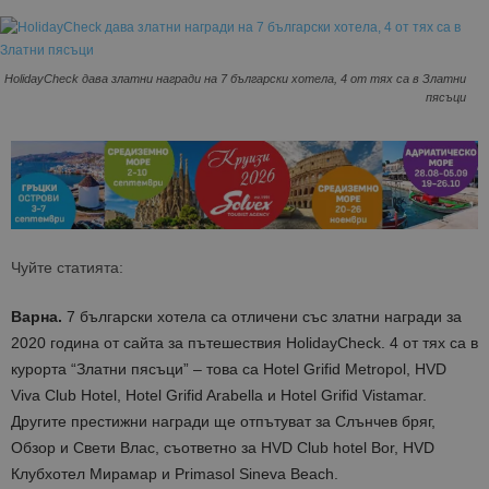
HolidayCheck дава златни награди на 7 български хотела, 4 от тях са в Златни
пясъци
Чуйте статията:
Варна.
7 български хотела са отличени със златни награди за
2020 година от сайта за пътешествия HolidayCheck. 4 от тях са в
курорта “Златни пясъци” – това са Hotel Grifid Metropol, HVD
Viva Club Hotel, Hotel Grifid Arabella и Hotel Grifid Vistamar.
Другите престижни награди ще отпътуват за Слънчев бряг,
Обзор и Свети Влас, съответно за HVD Club hotel Bor, HVD
Клубхотел Мирамар
и Primasol Sineva Beach.