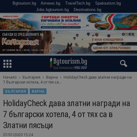
Bgtourism.bg
Airnews.bg
TravelTech.bg
Spatourism.bg
Jobs.bgtourism.bg
Destinations.bg
Начало
България
Варна
HolidayCheck дава златни награди на
7 български хотела, 4 от тях са...
БЪЛГАРИЯ
ВАРНА
HolidayCheck дава златни награди на
7 български хотела, 4 от тях са в
Златни пясъци
07/01/2020 15:24