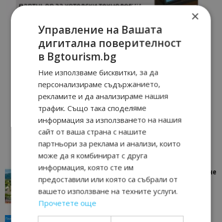
×
Управление на Вашата
дигитална поверителност
в Bgtourism.bg
Ние използваме бисквитки, за да
персонализираме съдържанието,
рекламите и да анализираме нашия
трафик. Също така споделяме
информация за използването на нашия
сайт от ваша страна с нашите
партньори за реклама и анализи, които
може да я комбинират с друга
информация, която сте им
“Пощенска картичка от…”: Петрич – Изживяване
предоставили или която са събрали от
отвъд очакваното
вашето използване на техните услуги.
11/07/2026 11:22
Петрич
Прочетете още
“Пощенска картичка от…”: Пловдив, градът на