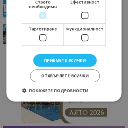
Строго
Ефективност
всички времена
необходимо
23/06/2026 10:00
Пловдив
“Пощенска картичка от…”: Перник – град на
Таргетиране
Функционалност
традициите, културата и вдъхновяващите...
17/06/2026 09:01
Перник
ПРИЕМЕТЕ ВСИЧКИ
ОТХВЪРЛЕТЕ ВСИЧКИ
ПОКАЖЕТЕ ПОДРОБНОСТИ
Строго необходимо
Ефективност
Таргетиране
Функционалност