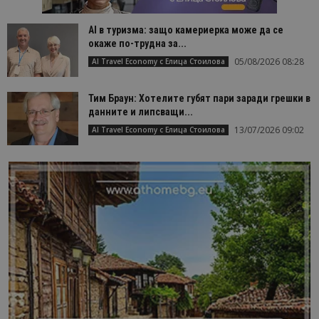
AI в туризма: защо камериерка може да се
окаже по-трудна за...
05/08/2026 08:28
AI Travel Economy с Елица Стоилова
Тим Браун: Хотелите губят пари заради грешки в
данните и липсващи...
13/07/2026 09:02
AI Travel Economy с Елица Стоилова