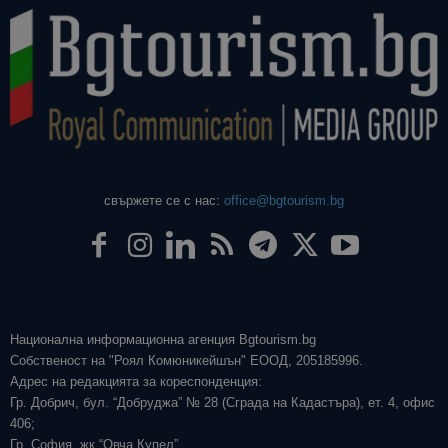
свържете се с нас:
office@bgtourism.bg
Национална информационна агенция Bgtourism.bg
Собственост на "Роял Комюникейшън" ЕООД, 205185996.
Адрес на редакцията за кореспонденция:
Гр. Добрич, бул. “Добруджа” № 28 (Сграда на Кадастъра), ет. 4, офис
406;
Гр. София, жк “Овча Купел”