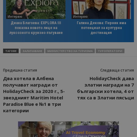
Интервю
Интервю
Диана Благоева: EXPLORA III
Галина Декова: Перник има
показва новото лице на
потенциал за културна
луксозното круизно пътуване
дестинация
ТАГОВЕ
ЗАЛИЧАВАНЕ
МИНИСТЕРСТВО НА ТУРИЗМА
ТУРОПЕРАТОРИ
Предишна статия
Следваща статия
Два хотела в Албена
HolidayCheck дава
получават награди от
златни награди на 7
HolidayCheck за 2020 г., 5-
български хотела, 4 от
звездният Maritim Hotel
тях са в Златни пясъци
Paradise Blue е №1 в три
категории