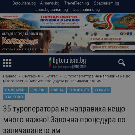
Bgtourism.bg
Airnews.bg
TravelTech.bg
Spatourism.bg
Jobs.bgtourism.bg
Destinations.bg
Начало
България
Бургас
35 туроператора не направиха нещо
много важно! Започва процедура по заличаването им
БЪЛГАРИЯ
БУРГАС
ВАРНА
ПЛОВДИВ
СОФИЯ
ХАСКОВО
35 туроператора не направиха нещо
много важно! Започва процедура по
заличаването им