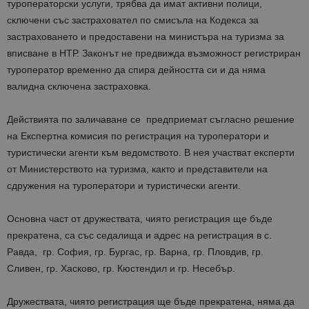
туроператорски услуги, трябва да имат активни полици,
сключени със застраховател по смисъла на Кодекса за
застраховането и предоставени на министъра на туризма за
вписване в НТР. Законът не предвижда възможност регистриран
туроператор временно да спира дейността си и да няма
валидна сключена застраховка.
Действията по заличаване се предприемат съгласно решение
на Експертна комисия по регистрация на туроператори и
туристически агенти към ведомството. В нея участват експерти
от Министерството на туризма, както и представители на
сдружения на туроператори и туристически агенти.
Основна част от дружествата, чиято регистрация ще бъде
прекратена, са със седалища и адрес на регистрация в с.
Равда, гр. София, гр. Бургас, гр. Варна, гр. Пловдив, гр.
Сливен, гр. Хасково, гр. Кюстендил и гр. Несебър.
Дружествата, чиято регистрация ще бъде прекратена, няма да