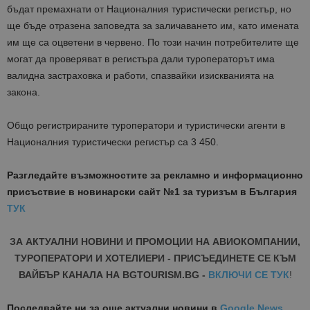
бъдат премахнати от Националния туристически регистър, но
ще бъде отразена заповедта за заличаването им, като имената
им ще са оцветени в червено. По този начин потребителите ще
могат да проверяват в регистъра дали туроператорът има
валидна застраховка и работи, спазвайки изискванията на
закона.
Общо регистрираните туроператори и туристически агенти в
Националния туристически регистър са 3 450.
Разгледайте възможностите за рекламно и информационно
присъствие в новинарски сайт №1 за туризъм в България
ТУК
ЗА АКТУАЛНИ НОВИНИ И ПРОМОЦИИ НА АВИОКОМПАНИИ,
ТУРОПЕРАТОРИ И ХОТЕЛИЕРИ - ПРИСЪЕДИНЕТЕ СЕ КЪМ
ВАЙБЪР КАНАЛА НА BGTOURISM.BG -
ВКЛЮЧИ СЕ ТУК
!
Последвайте ни за още актуални новини
в
Google News