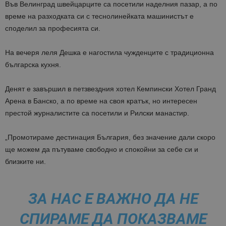
Във Велинград швейцарците са посетили наделния пазар, а по
време на разходката си с теснолинейката машинистът е
споделил за професията си.
На вечеря леля Дешка е нагостила чужденците с традиционна
българска кухня.
Денят е завършил в петзвездния хотел Кемпински Хотел Гранд
Арена в Банско, а по време на своя кратък, но интересен
престой журналистите са посетили и Рилски манастир.
„Промотираме дестинация България, без значение дали скоро
ще можем да пътуваме свободно и спокойни за себе си и
близките ни.
ЗА НАС Е ВАЖНО ДА НЕ
СПИРАМЕ ДА ПОКАЗВАМЕ