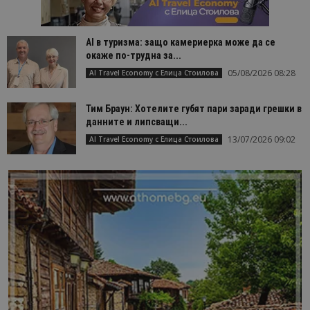
AI в туризма: защо камериерка може да се
окаже по-трудна за...
05/08/2026 08:28
AI Travel Economy с Елица Стоилова
Тим Браун: Хотелите губят пари заради грешки в
данните и липсващи...
13/07/2026 09:02
AI Travel Economy с Елица Стоилова