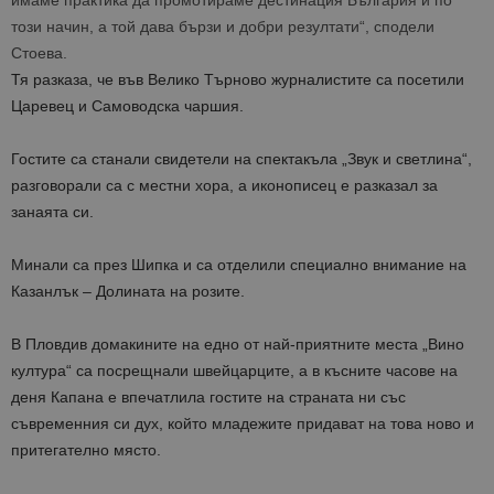
имаме практика да промотираме дестинация България и по
този начин, а той дава бързи и добри резултати“, сподели
Стоева.
Тя разказа, че във Велико Търново журналистите са посетили
Царевец и Самоводска чаршия.
Гостите са станали свидетели на спектакъла „Звук и светлина“,
разговорали са с местни хора, а иконописец е разказал за
занаята си.
Минали са през Шипка и са отделили специално внимание на
Казанлък – Долината на розите.
В Пловдив домакините на едно от най-приятните места „Вино
култура“ са посрещнали швейцарците, а в късните часове на
деня Капана е впечатлила гостите на страната ни със
съвременния си дух, който младежите придават на това ново и
притегателно място.