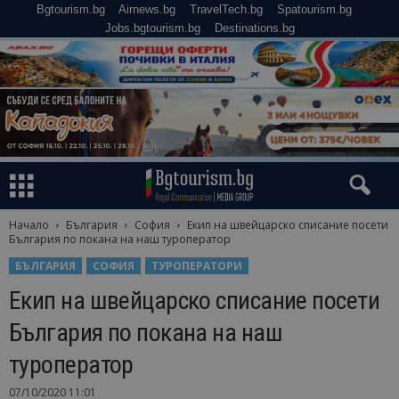
Bgtourism.bg
Airnews.bg
TravelTech.bg
Spatourism.bg
Jobs.bgtourism.bg
Destinations.bg
Начало
България
София
Екип на швейцарско списание посети
България по покана на наш туроператор
БЪЛГАРИЯ
СОФИЯ
ТУРОПЕРАТОРИ
Екип на швейцарско списание посети
България по покана на наш
туроператор
07/10/2020 11:01