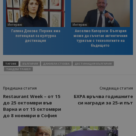
Интервю
Интервю
Галина Декова: Перник има
Анселмо Капороси: България
потенциал за културна
може да съчетае автентичния
дестинация
туризъм с технологиите на
бъдещето
ТАГОВЕ
БЪЛГАРИЯ
ДАНИЕЛА СТОЕВА
ДЕСТИНАЦИЯ БЪЛГАРИЯ
ТАНДЕМ ТРАВЕЛ
Предишна статия
Следваща статия
Restaurant Week – от 15
БХРА връчва годишните
до 25 октомври във
си награди за 25-и път
Варна и от 15 октомври
до 8 ноември в София