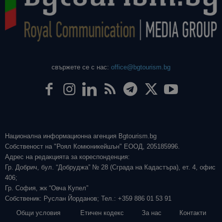
свържете се с нас:
office@bgtourism.bg
Национална информационна агенция Bgtourism.bg
Собственост на "Роял Комюникейшън" ЕООД, 205185996.
Адрес на редакцията за кореспонденция:
Гр. Добрич, бул. “Добруджа” № 28 (Сграда на Кадастъра), ет. 4, офис
406;
Гр. София, жк “Овча Купел”
Собственик: Руслан Йорданов; Тел.: +359 886 01 53 91
Общи условия
Етичен кодекс
За нас
Контакти