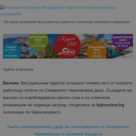
На север останахме без румънски туристи, хотелиери започват съкращения
Чуйте статията:
Балчик.
Без румънски туристи останаха голяма част от малкото
работещи хотели по Северното Черноморие днес. Съседите ни
масово са освобождавали своите стаи и са отменяли
резервации за седмици напред, споделиха за
bgtourism.bg
хотелиери по Черноморието.
Тежък икономически удар по хотелиерите от Северното
Черноморие и зимните курорти