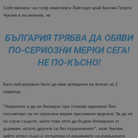
Собственикът на голф комплекса Лайтхаус край Балчик Георги
Чуклев е на мнение, че
БЪЛГАРИЯ Т
РЯБВА ДА ОБЯВИ
ПО-СЕРИОЗНИ МЕРКИ СЕГА!
НЕ ПО-КЪСНО!
Като най-разумно било да има затваряне на всичко за 2
седмици.
“
Нормално е да ни блокират при толкова заразени! Бих
посъветвал за по-сериозни мерки приложени веднага! За да не
се случи същото, както това лято да бъдем блокирани от
държави, когато другите са без ограничения!”, каза Чуклев,
чийто хотел също е потърпеш от решението на румънските