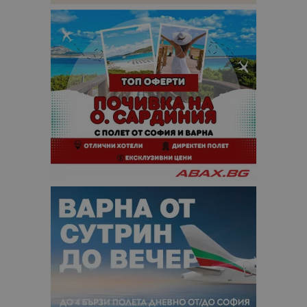
кампании 
отчетите з
анализ на
сайтовете.