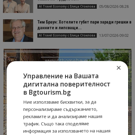
05/08/2026 08:28
AI Travel Economy с Елица Стоилова
Тим Браун: Хотелите губят пари заради грешки в
данните и липсващи...
13/07/2026 09:02
AI Travel Economy с Елица Стоилова
×
Управление на Вашата
дигитална поверителност
в Bgtourism.bg
Ние използваме бисквитки, за да
персонализираме съдържанието,
рекламите и да анализираме нашия
трафик. Също така споделяме
информация за използването на нашия