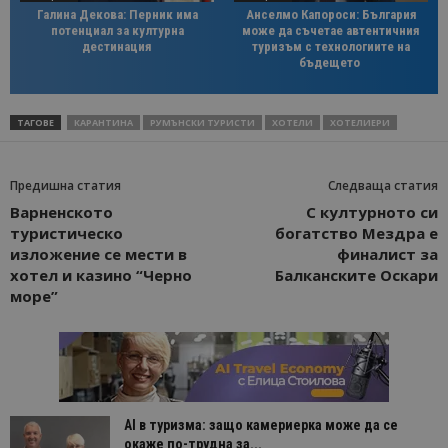
Галина Декова: Перник има
Анселмо Капороси: България
потенциал за културна
може да съчетае автентичния
дестинация
туризъм с технологиите на
бъдещето
ТАГОВЕ
КАРАНТИНА
РУМЪНСКИ ТУРИСТИ
ХОТЕЛИ
ХОТЕЛИЕРИ
Предишна статия
Следваща статия
Варненското
С културното си
туристическо
богатство Мездра е
изложение се мести в
финалист за
хотел и казино “Черно
Балканските Оскари
море”
AI в туризма: защо камериерка може да се
окаже по-трудна за...