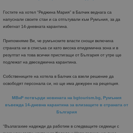
Гостите на хотел “Реджина Мария” в Балчик веднага са
напуснали своите стаи и са отпътували към Румъния, за да
избегнат 14-дневната карантина.
Припомняме Ви, че румънските власти снощи включиха
страната ни в списъка си като висока епидемична зона и в
резултат на това всички пристигащи от България от утре ще
подлежат на двеседмична карантина.
Собствениците на хотела в Балчик са взели решение да
освободят пeрсонала си, но ще има дежурен на рецепция.
МВнР потвърди новината на bgtourism.bg, Румъния
въвежда 14-дневна карантина за влизащите в страната от
България
“Възлагахме надежди да работим в следващите седмици с