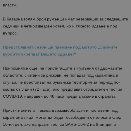
власти.
В Каварна голям брой румънци имат резервации за следващите
седмици в четиризвезден хотел, но и тяхното идване е под
въпрос.
Предстоящият сезон ще премине под мотото „Зимните
курорти укрепват Вашето здраве!“
Припомняме още, че пристигащите в Румъния от държавите/
областите, считани за рискови, не попадат под карантина в
случай, че престояват на румънска територия за период по-
малък от 3 дни (72 часа), ако представят отрицателен тест за
COVID-19, направен до 48 часа преди влизане в страната.
Пристигналите от такива държави/области и поставени под
карантина лица, могат да бъдат освободени от мярката след
10-ия ден, ако направят тест за SARS-CoV-2 на 8-ия ден от