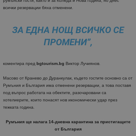
румънски гости, както и за Коледа и Нова година, но днес
всички резервации бяха отменени.
ЗА ЕДНА НОЩ ВСИЧКО СЕ
ПРОМЕНИ”,
коментира пред
bgtourism.bg
Виктор Лучиянов.
Масово от Кранево до Дуранкулак, където гостите основно са от
Румъния и България има отменени резервации, а това поставя
под въпрос работата на обектите, разочаровани са
хотелиерите, които понасят нов икономически удар през
тежката година.
Румъния ще налага 14-дневна карантина за пристигащите
от България