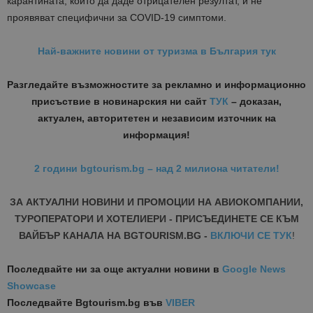
карантината, който да даде отрицателен резултат, и не
проявяват специфични за COVID-19 симптоми.
Най-важните новини от туризма в България тук
Разгледайте възможностите за рекламно и информационно
присъствие в новинарския ни сайт
ТУК
– доказан,
актуален, авторитетен и независим източник на
информация!
2 години bgtourism.bg – над 2 милиона читатели!
ЗА АКТУАЛНИ НОВИНИ И ПРОМОЦИИ НА АВИОКОМПАНИИ,
ТУРОПЕРАТОРИ И ХОТЕЛИЕРИ - ПРИСЪЕДИНЕТЕ СЕ КЪМ
ВАЙБЪР КАНАЛА НА BGTOURISM.BG -
ВКЛЮЧИ СЕ ТУК
!
Последвайте ни за още актуални новини
в
Google News
Showcase
Последвайте
Bgtourism.bg във
VIBER