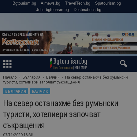
Bgtourism.bg
Airnews.bg
TravelTech.bg
Spatourism.bg
Jobs.bgtourism.bg
Destinations.bg
Начало
България
Балчик
На север останахме без румънски
туристи, хотелиери започват съкращения
БЪЛГАРИЯ
БАЛЧИК
На север останахме без румънски
туристи, хотелиери започват
съкращения
03/11/2020 18:38