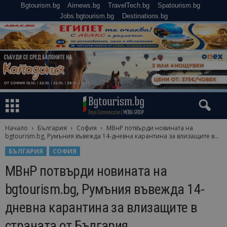
Bgtourism.bg
Airnews.bg
TravelTech.bg
Spatourism.bg
Jobs.bgtourism.bg
Destinations.bg
Начало
България
София
МВнР потвърди новината на
bgtourism.bg, Румъния въвежда 14-дневна карантина за влизащите в...
БЪЛГАРИЯ
СОФИЯ
МВнР потвърди новината на
bgtourism.bg, Румъния въвежда 14-
дневна карантина за влизащите в
страната от България