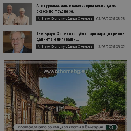
AI в туризма: защо камериерка може да се
окаже по-трудна за...
05/08/2026 08:28
AI Travel Economy с Елица Стоилова
Тим Браун: Хотелите губят пари заради грешки в
данните и липсващи...
13/07/2026 09:02
AI Travel Economy с Елица Стоилова