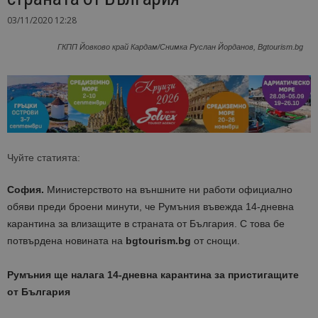
03/11/2020 12:28
ГКПП Йовково край Кардам/Снимка Руслан Йорданов, Bgtourism.bg
Чуйте статията:
София.
Министерството на външните ни работи официално
обяви преди броени минути, че Румъния въвежда 14-дневна
карантина за влизащите в страната от България. С това бе
потвърдена новината на
bgtourism.bg
от снощи.
Румъния ще налага 14-дневна карантина за пристигащите
от България