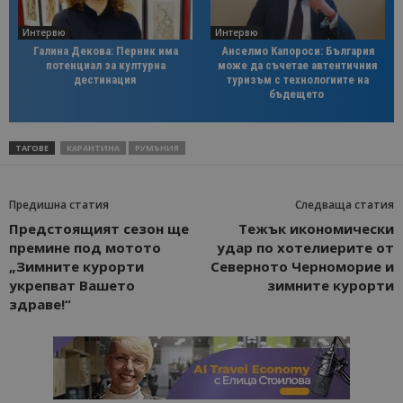
Интервю
Интервю
Галина Декова: Перник има
Анселмо Капороси: България
потенциал за културна
може да съчетае автентичния
дестинация
туризъм с технологиите на
бъдещето
ТАГОВЕ
КАРАНТИНА
РУМЪНИЯ
Предишна статия
Следваща статия
Предстоящият сезон ще
Тежък икономически
премине под мотото
удар по хотелиерите от
„Зимните курорти
Северното Черноморие и
укрепват Вашето
зимните курорти
здраве!“