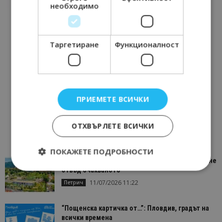
необходимо
Таргетиране
Функционалност
ПРИЕМЕТЕ ВСИЧКИ
ОТХВЪРЛЕТЕ ВСИЧКИ
ПОКАЖЕТЕ ПОДРОБНОСТИ
“Пощенска картичка от…”: Петрич – Изживяване
отвъд очакваното
11/07/2026 11:22
Петрич
Строго необходимо
Ефективност
Таргетиране
Функционалност
“Пощенска картичка от…”: Пловдив, градът на
всички времена