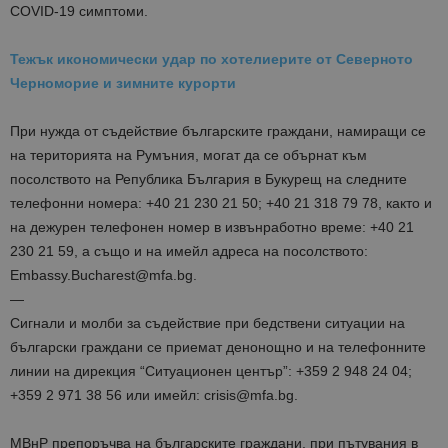
COVID-19 симптоми.
Тежък икономически удар по хотелиерите от Северното
Черноморие и зимните курорти
При нужда от съдействие българските граждани, намиращи се
на територията на Румъния, могат да се обърнат към
посолството на Република България в Букурещ на следните
телефонни номера: +40 21 230 21 50; +40 21 318 79 78, както и
на дежурен телефонен номер в извънработно време: +40 21
230 21 59, а също и на имейл адреса на посолството:
Embassy.Bucharest@mfa.bg.
—
Сигнали и молби за съдействие при бедствени ситуации на
български граждани се приемат денонощно и на телефонните
линии на дирекция “Ситуационен център”: +359 2 948 24 04;
+359 2 971 38 56 или имейл: crisis@mfa.bg.
МВнР препоръчва на българските граждани, при пътувания в