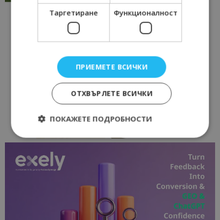
Таргетиране
Функционалност
ПРИЕМЕТЕ ВСИЧКИ
ОТХВЪРЛЕТЕ ВСИЧКИ
ПОКАЖЕТЕ ПОДРОБНОСТИ
Строго необходимо
Ефективност
Таргетиране
Функционалност
Строго необходимите бисквитки позволяват
основната функционалност на уебсайта, като
потребителско влизане и управление на
акаунта. Уебсайтът не може да се използва