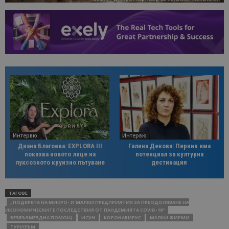
Интервю
Интервю
Диана Благоева: EXPLORA III
Галина Декова: Перник има
показва новото лице на
потенциал за културна
луксозното круизно пътуване
дестинация
ТАГОВЕ
„ПОДКРЕПА НА МИКРО- И МАЛКИ ПРЕДПРИЯТИЯ ЗА ПРЕОДОЛЯВАНЕ НА
ИКОНОМИЧЕСКИТЕ ПОСЛЕДСТВИЯ ОТ ПАНДЕМИЯТА COVID-19“
БЕЗВЪЗМЕЗДНА ПОМОЩ
ИСУН
КОРОНАВИРУС
МАЛКИ ФИРМИ
ТУРИЗЪМ