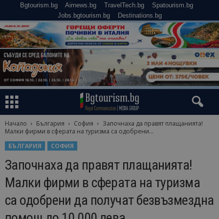
Bgtourism.bg
Airnews.bg
TravelTech.bg
Spatourism.bg
Jobs.bgtourism.bg
Destinations.bg
Начало
България
София
Започнаха да правят плащанията!
Малки фирми в сферата на туризма са одобрени...
БЪЛГАРИЯ
СОФИЯ
Започнаха да правят плащанията!
Малки фирми в сферата на туризма
са одобрени да получат безвъзмездна
помощ до 10 000 лева