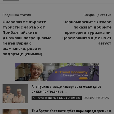
Предишна статия
Следваща статия
Очаровахме първите
Черноморските Оскари
туристи с чартър от
показват добрите
Прибалтийските
примери в туризма ни,
държави, посрещнахме
церемонията ще е на 21
ги във Варна с
август
шампанско, рози и
подаръци (снимки)
AI в туризма: защо камериерка може да се
окаже по-трудна за...
05/08/2026 08:28
AI Travel Economy с Елица Стоилова
Тим Браун: Хотелите губят пари заради грешки в