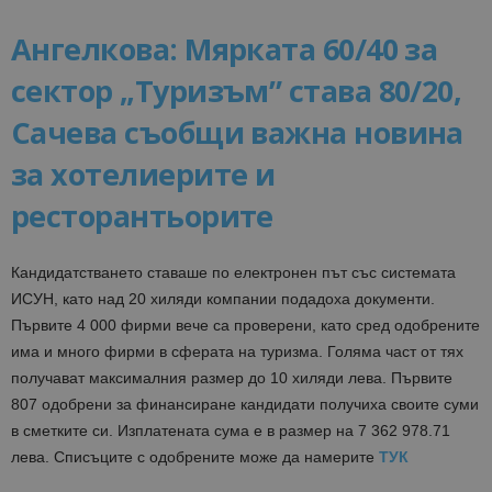
Ангелкова: Мярката 60/40 за
сектор „Туризъм” става 80/20,
Сачева съобщи важна новина
за хотелиерите и
ресторантьорите
Кандидатстването ставаше по електронен път със системата
ИСУН, като над 20 хиляди компании подадоха документи.
Първите 4 000 фирми вече са проверени, като сред одобрените
има и много фирми в сферата на туризма. Голяма част от тях
получават максималния размер до 10 хиляди лева. Първите
807 одобрени за финансиране кандидати получиха своите суми
в сметките си. Изплатената сума е в размер на 7 362 978.71
лева. Списъците с одобрените може да намерите
ТУК