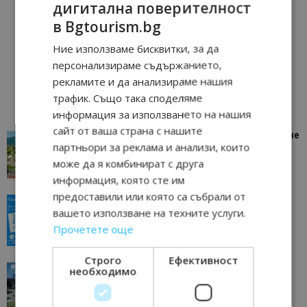
дигитална поверителност
в Bgtourism.bg
Ние използваме бисквитки, за да
персонализираме съдържанието,
рекламите и да анализираме нашия
трафик. Също така споделяме
информация за използването на нашия
сайт от ваша страна с нашите
“Пощенска картичка от…”: Петрич – Изживяване
партньори за реклама и анализи, които
отвъд очакваното
може да я комбинират с друга
11/07/2026 11:22
Петрич
информация, която сте им
предоставили или която са събрали от
“Пощенска картичка от…”: Пловдив, градът на
вашето използване на техните услуги.
всички времена
Прочетете още
23/06/2026 10:00
Пловдив
Строго
Ефективност
“Пощенска картичка от…”: Перник – град на
необходимо
традициите, културата и вдъхновяващите...
17/06/2026 09:01
Перник