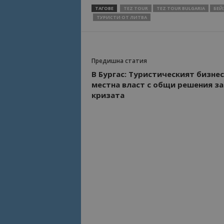
ТАГОВЕ
TEZ TOUR
TEZ TOUR BULGARIA
БЕЙ
ТУРИСТИ ОТ ЛИТВА
Име
Име
sc_is_visitor_uniq
is_visitor_unique
Предишна статия
В Бургас: Туристическият бизнес
is_unique
местна власт с общи решения за
кризата
_ga_B09EBBY8PY
_ga_WXPDN4HSCV
_ga_FK650GXHRZ
_ga