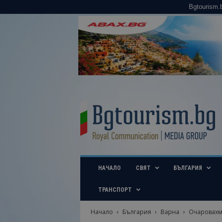
Bgtourism.
B
g
t
o
u
r
i
НАЧАЛО
СВЯТ
БЪЛГАРИЯ
s
m
.
ТРАНСПОРТ
b
g
Начало
България
Варна
Очаровахме
–