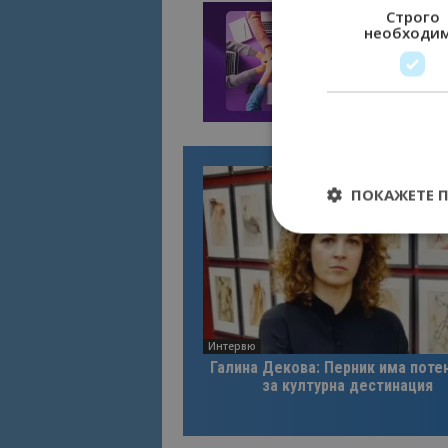
Строго
необходи
ПОКАЖЕТЕ 
Строго необходимит
управление на акау
Интервю
Име
Галина Декова: Перник има поте
за културна дестинация
cookie_notice_acc