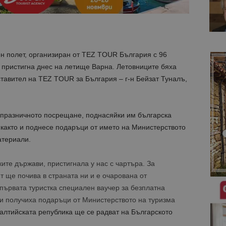
н полет, организиран от TEZ TOUR България с 96
, пристигна днес на летище Варна. Летовниците бяха
с
тавител на TEZ TOUR за България – г-н Бейзат Туналъ,
с празничното посрещане, поднасяйки им българска
 както и поднесе подаръци от името на Министерството
атериали.
ите държави, пристигнала у нас с чартъра. За
ът ще почива в страната ни и е очарована от
първата туристка специален ваучер за безплатна
сти получиха подаръци от Министерството на туризма
алтийската република ще се радват на Българското