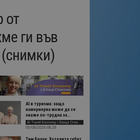
 от
ме ги във
 (снимки)
AI в туризма: защо
камериерка може да се
окаже по-трудна за...
AI Travel Economy с Елица Стоилова
05/08/2026 08:28
Тим Браун: Хотелите губят