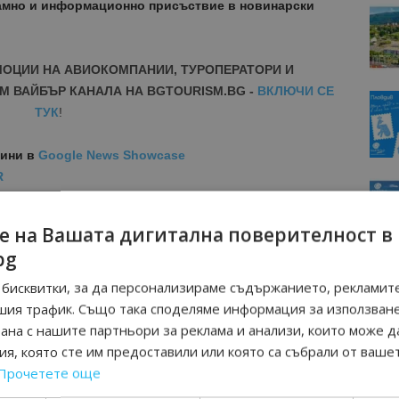
амно и информационно присъствие в новинарски
МОЦИИ НА АВИОКОМПАНИИ, ТУРОПЕРАТОРИ И
М ВАЙБЪР КАНАЛА НА BGTOURISM.BG -
ВКЛЮЧИ СЕ
ТУК
!
вини
в
Google News Showcase
R
RAM
EBOOK
е на Вашата дигитална поверителност в
BE
bg
бисквитки, за да персонализираме съдържанието, рекламите
шия трафик. Също така споделяме информация за използван
рана с нашите партньори за реклама и анализи, които може д
я, която сте им предоставили или която са събрали от ваше
Прочетете още