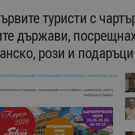
рвите туристи с чартър
те държави, посрещнах
анско, рози и подаръци
алтийските държави, посрещнахме ги във Варна с шампанско, рози и
подаръци (снимки)