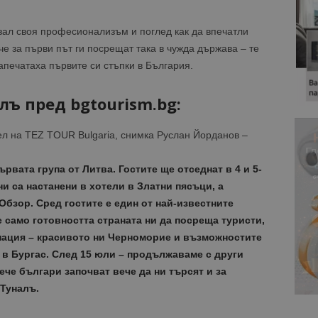
зал своя професионализъм и поглед как да впечатли
че за първи път ги посрещат така в чужда държава – те
печатаха първите си стъпки в България.
лъ пред bgtourism.bg:
ел на TEZ TOUR Bulgaria, снимка Руслан Йорданов –
вата група от Литва. Гостите ще отседнат в 4 и 5-
и са настанени в хотели в Златни пясъци, а
Обзор. Сред гостите е един от най-известните
е само готовността страната ни да посреща туристи,
нация – красивото ни Черноморие и възможностите
 в Бургас. След 15 юли – продължаваме с други
ече българи започват вече да ни търсят и за
 Туналъ.