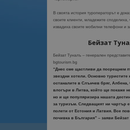
В своята история туроператорът е дока
своите клиенти, младежите споделиха, 
извадиха своите мобилни телефони и за
Бейзат Туна
Бейзат Туналъ – генерален представит
bgtourism.bg
“Днес сме щастливи да посрещнем пър
звездни хотели. Основно туристите н
останалите в Слънчев бряг, Албена, 
влогъри в Литва, който ще покаже н
но и ще популяризира нашата дести
за туризъм. Следващият ни чартър е
полети от Естония и Латвия. Все пов
почивка в България” – заяви Бейзат