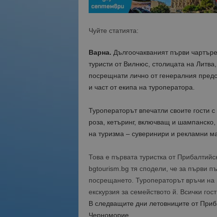
Чуйте статията:
Варна.
Дългоочакваният първи чартъре
туристи от Вилнюс, столицата на Литва
посрещнати лично от генералния пред
и част от екипа на туроператора.
Туроператорът впечатли своите гости 
роза, кетъринг, включващ и шампанско,
на туризма – суверинири и рекламни м
Това е първата туристка от Прибалтийск
bgtourism.bg тя сподели, че за първи п
посрещането. Туроператорът връчи на 
екскурзия за семейството й. Всички го
В следващите дни летовниците от Приб
Черноморие.