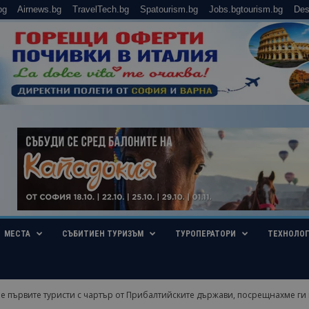
bg
Airnews.bg
TravelTech.bg
Spatourism.bg
Jobs.bgtourism.bg
Des
МЕСТА
СЪБИТИЕН ТУРИЗЪМ
ТУРОПЕРАТОРИ
ТЕХНОЛО
 първите туристи с чартър от Прибалтийските държави, посрещнахме ги в