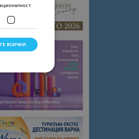
кционалност
ТЕ ВСИЧКИ
елско влизане и
тки.
омните съгласието
квитки на сайта.