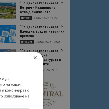
“Пощенска картичка от…”:
Петрич – Изживяване
отвъд очакваното
11/07/2026 11:22
Петрич
“Пощенска картичка от…”:
Пловдив, градът на всички
времена
23/06/2026 10:00
Пловдив
“Пощенска картичка от…”:
Перник – град на
×
традициите, културата и
вдъхновяващите...
17/06/2026 09:01
Перник
 и да
ето на нашия
а я комбинират с
то използване на