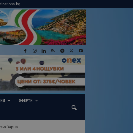
tinations.bg
ГИИ
ОФЕРТИ
ъв Варна...