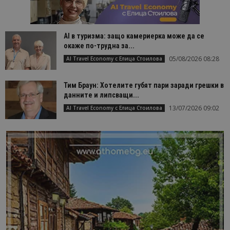
AI в туризма: защо камериерка може да се
окаже по-трудна за...
05/08/2026 08:28
AI Travel Economy с Елица Стоилова
Тим Браун: Хотелите губят пари заради грешки в
данните и липсващи...
13/07/2026 09:02
AI Travel Economy с Елица Стоилова