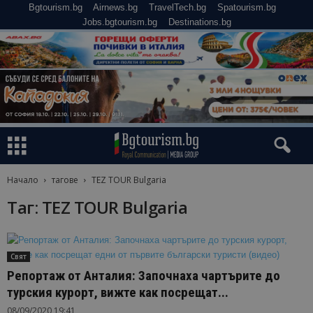
Bgtourism.bg
Airnews.bg
TravelTech.bg
Spatourism.bg
Jobs.bgtourism.bg
Destinations.bg
Начало
тагове
TEZ TOUR Bulgaria
Таг: TEZ TOUR Bulgaria
Свят
Репортаж от Анталия: Започнаха чартърите до
турския курорт, вижте как посрещат...
08/09/2020 19:41