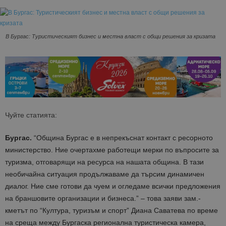
В Бургас: Туристическият бизнес и местна власт с общи решения за кризата
Чуйте статията:
Бургас.
“Община Бургас е в непрекъснат контакт с ресорното
министерство. Ние очертахме работещи мерки по въпросите за
туризма, отговарящи на ресурса на нашата община. В тази
необичайна ситуация продължаваме да търсим динамичен
диалог. Ние сме готови да чуем и огледаме всички предложения
на браншовите организации и бизнеса.” – това заяви зам.-
кметът по “Култура, туризъм и спорт” Диана Саватева по време
на среща между Бургаска регионална туристическа камера,