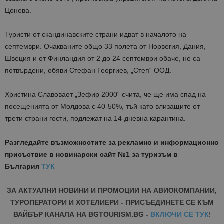
Цонева.
Туристи от скандинавските страни идват в началото на
септември. Очакваните общо 33 полета от Норвегия, Дания,
Швеция и от Финландия от 2 до 24 септември обаче, не са
потвърдени, обяви Стефан Георгиев, „Степ“ ООД.
Христина Славоваот „Зефир 2000“ счита, че ще има спад на
посещенията от Молдова с 40-50%, тъй като влизащите от
трети страни гости, подлежат на 14-дневна карантина.
Разгледайте възможностите за рекламно и информационно
присъствие в новинарски сайт №1 за туризъм в
България
ТУК
ЗА АКТУАЛНИ НОВИНИ И ПРОМОЦИИ НА АВИОКОМПАНИИ,
ТУРОПЕРАТОРИ И ХОТЕЛИЕРИ - ПРИСЪЕДИНЕТЕ СЕ КЪМ
ВАЙБЪР КАНАЛА НА BGTOURISM.BG -
ВКЛЮЧИ СЕ ТУК
!