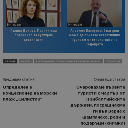
Интервю
Интервю
Галина Декова: Перник има
Анселмо Капороси: България
потенциал за културна
може да съчетае автентичния
дестинация
туризъм с технологиите на
бъдещето
ТАГОВЕ
БУРГАС
РЕГИОНАЛНА ТУРИСТИЧЕСКА КАМЕРА - БУРГАС
ТУРИЗЪМ
Предишна статия
Следваща статия
Определен е
Очаровахме първите
концесионер на морски
туристи с чартър от
плаж „Силистар“
Прибалтийските
държави, посрещнахме
ги във Варна с
шампанско, рози и
подаръци (снимки)