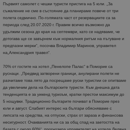
Първият самолет с чешки туристи пристига на 5 юли. „За
съжаление не сме в състояние да планираме повече от три
полета седмично. По-голямата част от резервациите са за
периода след 20.07.2020 г. Правим всичко възможно да
удължим сезона до края на септември, като се надяваме, че
дотогава ще се завърнем към нормалния ритъм на пътуване и
предпазни мерки“, посочва Владимир Маринов, управител
на„Александрия травел“.
70% от гостите на хотел „Пенелопе Палас“ в Поморие са
руснаци. „Предвид затворени граници, анулирани полети не
разчитаме това лято да посрещаме руски туристии се опитваме
да увеличим дела на българските туристи. Към днешна дата
тенденцията е за уикенд туризъм, кратки престои максимум до
5 нощувки. Традиционно българите почиват в Поморие през
юли и август. Слабият интерес на българи обясняваме с
липсата на средства, на отпуски, страх от зараза и финансова
несигурност. Очакванията ни са за общ спад на заетостта на
базата с около 60%“, прогнозира управителят на хотела Деляна