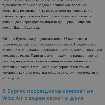
туристическият бизнес заедно с общинските власти са
изключително отговорни, както за живота на хората, които
работят в туристическия бранш, така и към тези, които са
решили да си прекарат ваканцията тук. – уточни още зам.-
кметът Диана Саватева.
Община Бургас осигури допълнителни 75 хил. лева за
туристическа реклама на града за този сезон. Предприета е
кампания в национални и регионални медии, онлайн, външна и
печатна реклама. Туристическият продукт на града е насочен
към тенденцията за сезона – уикенд туризъм най-вече за
вътрешния пазар. Организирани са серия от тематични
уикенди, в които се включват оферти от хотели, ресторанти и
атракциони.
В Бургас посрещнаха самолет на
Wizz Air с воден салют и дъга