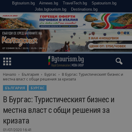
Bgtourism.bg
Airnews.bg
TravelTech.bg
Spatourism.bg
Jobs.bgtourism.bg
Destinations.bg
Начало
България
Бургас
В Бургас: Туристическият бизнес и
местна власт с общи решения за кризата
БЪЛГАРИЯ
БУРГАС
В Бургас: Туристическият бизнес и
местна власт с общи решения за
кризата
01/07/2020 16:41