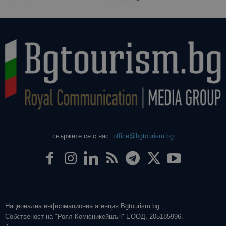
свържете се с нас:
office@bgtourism.bg
Национална информационна агенция Bgtourism.bg
Собственост на "Роял Комюникейшън" ЕООД, 205185996.