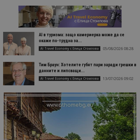
AI в туризма: защо камериерка може да се
окаже по-трудна за...
05/08/2026 08:28
AI Travel Economy с Елица Стоилова
Тим Браун: Хотелите губят пари заради грешки в
данните и липсващи...
13/07/2026 09:02
AI Travel Economy с Елица Стоилова