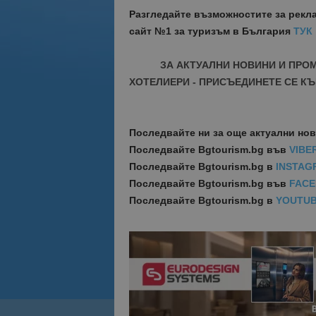
Разгледайте възможностите за рекл
сайт №1 за туризъм в България
ТУК
ЗА АКТУАЛНИ НОВИНИ И ПРО
ХОТЕЛИЕРИ - ПРИСЪЕДИНЕТЕ СЕ КЪ
Последвайте ни за още актуални но
Последвайте
Bgtourism.bg във
VIBE
Последвайте
Bgtourism.bg в
INSTAG
Последвайте
Bgtourism.bg във
FAC
Последвайте
Bgtourism.bg в
YOUTU