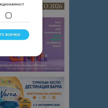
кционалност
ТЕ ВСИЧКИ
елско влизане и
тки.
омните съгласието
квитки на сайта.