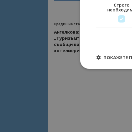
Строго
необходи
Предишна статия
Ангелкова: Мярката 60/40 за сек
„Туризъм” става 80/20, Сачева
съобщи важна новина за
хотелиерите и ресторантьорит
ПОКАЖЕТЕ 
Строго необходимит
управление на акау
Име
cookie_notice_acc