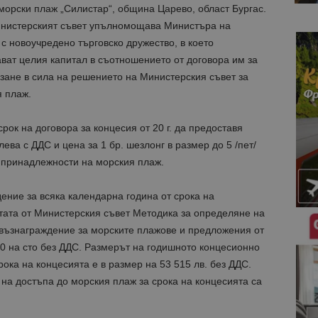
орски плаж „Силистар“, община Царево, област Бургас.
инистерският съвет упълномощава Министъра на
 с новоучредено търговско дружество, в което
ват целия капитал в съотношението от договора им за
зане в сила на решението на Министерския съвет за
 плаж.
ок на договора за концесия от 20 г. да предоставя
 лева с ДДС и цена за 1 бр. шезлонг в размер до 5 /пет/
и принадлежности на морския плаж.
ение за всяка календарна година от срока на
тата от Министерския съвет Методика за определяне на
възнаграждение за морските плажове и предложения от
0 на сто без ДДС. Размерът на годишното концесионно
ока на концесията е в размер на 53 515 лв. без ДДС.
на достъпа до морския плаж за срока на концесията са