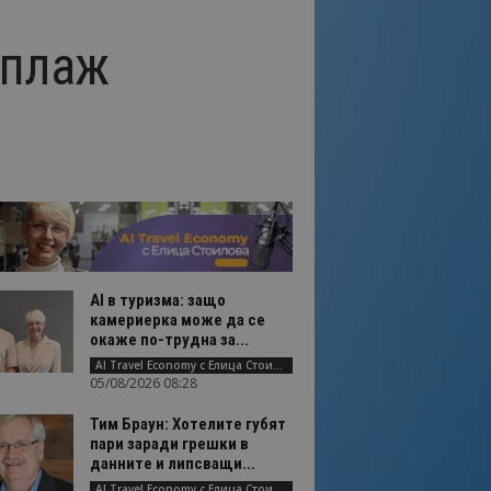
 плаж
AI в туризма: защо
камериерка може да се
окаже по-трудна за...
AI Travel Economy с Елица Стоилова
05/08/2026 08:28
Тим Браун: Хотелите губят
пари заради грешки в
данните и липсващи...
AI Travel Economy с Елица Стоилова