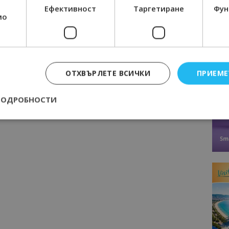
Ефективност
Таргетиране
Фун
мо
Следваща статия
тор
В Бургас: Туристическият бизнес и
местна власт с общи решения за
ОТХВЪРЛЕТЕ ВСИЧКИ
ПРИЕМЕ
кризата
е
ПОДРОБНОСТИ
Строго необходимо
Ефективност
Таргетиране
Функционалност
е бисквитки позволяват основната функционалност на уебсайта, като потребит
нта. Уебсайтът не може да се използва правилно без строго необходими бискви
Доставчик
/
Валиден
Описание
Домейн
до
epted
lisandraramos.com
7 дни
Тази бисквитка се използва, за да зап
bgtourism.bg
на потребителя за използването на бис