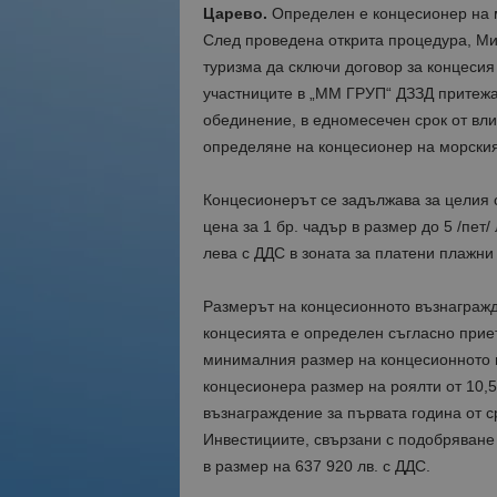
Царево.
Определен е концесионер на м
След проведена открита процедура, М
туризма да сключи договор за концесия
участниците в „ММ ГРУП“ ДЗЗД притежа
обединение, в едномесечен срок от вли
определяне на концесионер на морския
Концесионерът се задължава за целия ср
цена за 1 бр. чадър в размер до 5 /пет/
лева с ДДС в зоната за платени плажн
Размерът на концесионното възнагражд
концесията е определен съгласно прие
минималния размер на концесионното 
концесионера размер на роялти от 10,5
възнаграждение за първата година от ср
Инвестициите, свързани с подобряване 
в размер на 637 920 лв. с ДДС.