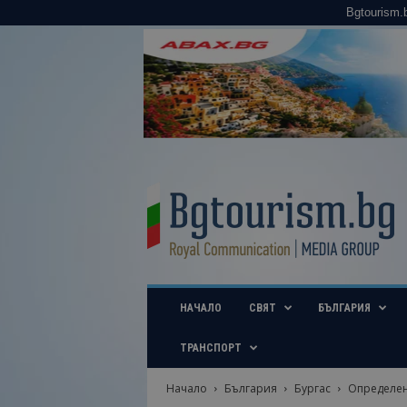
Bgtourism.
B
g
t
o
u
r
i
НАЧАЛО
СВЯТ
БЪЛГАРИЯ
s
m
.
ТРАНСПОРТ
b
g
Начало
България
Бургас
Определен
–