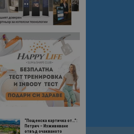
“Пощенска картичка от…”:
Петрич – Изживяване
отвъд очакваното