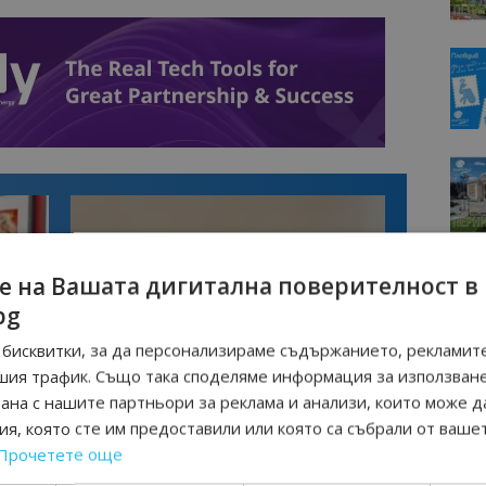
е на Вашата дигитална поверителност в
bg
бисквитки, за да персонализираме съдържанието, рекламите
шия трафик. Също така споделяме информация за използван
Интервю
рана с нашите партньори за реклама и анализи, които може д
нциал
Анселмо Капороси: България може да
я, която сте им предоставили или която са събрали от ваше
съчетае автентичния туризъм с
технологиите на бъдещето
Прочетете още