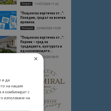
11/07/2026 11:22
Петрич
“Пощенска картичка от…”:
Пловдив, градът на всички
времена
23/06/2026 10:00
Пловдив
“Пощенска картичка от…”:
Перник – град на
традициите, културата и
вдъхновяващите...
×
17/06/2026 09:01
Перник
 и да
ето на нашия
а я комбинират с
то използване на