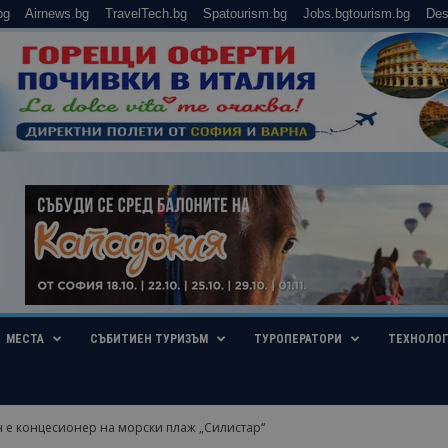
bg
Airnews.bg
TravelTech.bg
Spatourism.bg
Jobs.bgtourism.bg
Des
МЕСТА
СЪБИТИЕН ТУРИЗЪМ
ТУРОПЕРАТОРИ
ТЕХНОЛО
 е концесионер на морски плаж „Силистар“