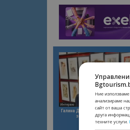
Управлени
Bgtourism.
Ние използваме 
анализираме на
Интервю
сайт от ваша ст
Галина Декова: Перник има поте
друга информаци
за културна дестинация
техните услуги.