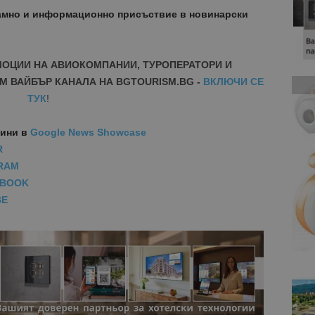
амно и информационно присъствие в новинарски
МОЦИИ НА АВИОКОМПАНИИ, ТУРОПЕРАТОРИ И
М ВАЙБЪР КАНАЛА НА BGTOURISM.BG -
ВКЛЮЧИ СЕ
ТУК
!
вини
в
Google News Showcase
R
RAM
EBOOK
BE