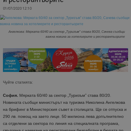
01/07/2020 12:10
Ангелкова: Мярката 60/40 за сектор „Туризъм” става 80/20, Сачева съобщи
важна новина за хотелиерите и ресторантьорите
Чуйте статията:
София.
Мярката 60/40 за сектор „Туризъм” става 80/20.
Новината съобщи министърът на туризма Николина Ангелкова
на брифинг в Министерския съвет в столицата. Ще се отпуска и
290 лв. помощ на заето лице. 50 милиона лева допълнително
са отделени за сектора по линия на специалната програма,
свързана с наемане на регистрирани безработни в бюрата по