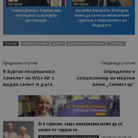
Интервю
Интервю
Галина Декова: Перник има
Анселмо Капороси: България
потенциал за културна
може да съчетае автентичния
дестинация
туризъм с технологиите на
бъдещето
ТАГОВЕ
ДЕНИЦА САЧЕВА
МЯРКА
НИКОЛИНА АНГЕЛКОВА
ТУРИЗЪМ
Предишна статия
Следваща статия
В Бургас посрещнаха
Определен е
самолет на Wizz Air с
концесионер на морски
воден салют и дъга
плаж „Силистар“
AI в туризма: защо камериерка може да се
окаже по-трудна за...
05/08/2026 08:28
AI Travel Economy с Елица Стоилова