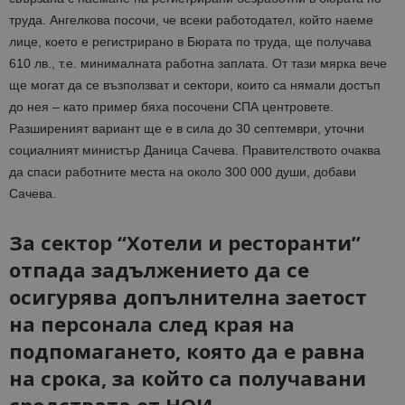
труда. Ангелкова посочи, че всеки работодател, който наеме
лице, което е регистрирано в Бюрата по труда, ще получава
610 лв., т.е. минималната работна заплата. От тази мярка вече
ще могат да се възползват и сектори, които са нямали достъп
до нея – като пример бяха посочени СПА центровете.
Разширеният вариант ще е в сила до 30 септември, уточни
социалният министър Даница Сачева. Правителството очаква
да спаси работните места на около 300 000 души, добави
Сачева.
За сектор “Хотели и ресторанти”
отпада задължението да се
осигурява допълнителна заетост
на персонала след края на
подпомагането, която да е равна
на срока, за който са получавани