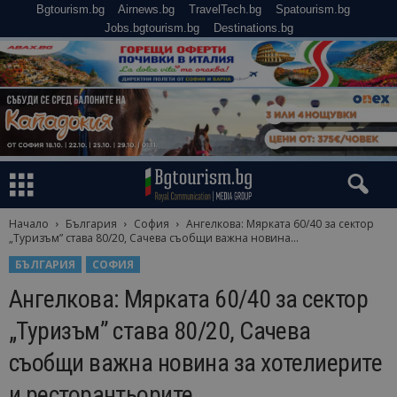
Bgtourism.bg
Airnews.bg
TravelTech.bg
Spatourism.bg
Jobs.bgtourism.bg
Destinations.bg
Начало
България
София
Ангелкова: Мярката 60/40 за сектор
„Туризъм” става 80/20, Сачева съобщи важна новина...
БЪЛГАРИЯ
СОФИЯ
Ангелкова: Мярката 60/40 за сектор
„Туризъм” става 80/20, Сачева
съобщи важна новина за хотелиерите
и ресторантьорите