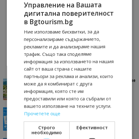
Управление на Вашата
дигитална поверителност
в Bgtourism.bg
Ние използваме бисквитки, за да
персонализираме съдържанието,
рекламите и да анализираме нашия
трафик. Също така споделяме
информация за използването на нашия
сайт от ваша страна с нашите
партньори за реклама и анализи, които
“Пощенска картичка от…”: Петрич – Изживяване
може да я комбинират с друга
отвъд очакваното
информация, която сте им
11/07/2026 11:22
Петрич
предоставили или която са събрали от
вашето използване на техните услуги.
“Пощенска картичка от…”: Пловдив, градът на
Прочетете още
всички времена
23/06/2026 10:00
Пловдив
Строго
Ефективност
необходимо