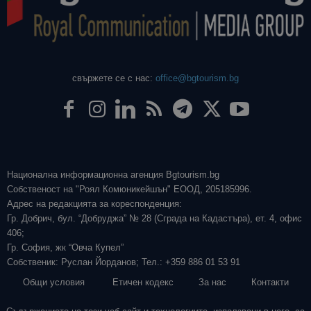
свържете се с нас:
office@bgtourism.bg
Национална информационна агенция Bgtourism.bg
Собственост на "Роял Комюникейшън" ЕООД, 205185996.
Адрес на редакцията за кореспонденция:
Гр. Добрич, бул. “Добруджа” № 28 (Сграда на Кадастъра), ет. 4, офис
406;
Гр. София, жк “Овча Купел”
Собственик: Руслан Йорданов; Тел.: +359 886 01 53 91
Общи условия
Етичен кодекс
За нас
Контакти