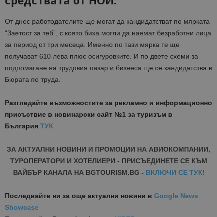
средствата от НОИ.
От днес работодателите ще могат да кандидатстват по мярката
“Заетост за теб”, с която биха могли да наемат безработни лица
за период от три месеца. Именно по тази мярка те ще
получават 610 лева плюс осигуровките. И по двете схеми за
подпомагане на трудовия пазар и бизнеса ще се кандидатства в
Бюрата по труда.
Разгледайте възможностите за рекламно и информационно
присъствие в новинарски сайт №1 за туризъм в
България
ТУК
ЗА АКТУАЛНИ НОВИНИ И ПРОМОЦИИ НА АВИОКОМПАНИИ,
ТУРОПЕРАТОРИ И ХОТЕЛИЕРИ - ПРИСЪЕДИНЕТЕ СЕ КЪМ
ВАЙБЪР КАНАЛА НА BGTOURISM.BG -
ВКЛЮЧИ СЕ ТУК
!
Последвайте ни за още актуални новини
в
Google News
Showcase