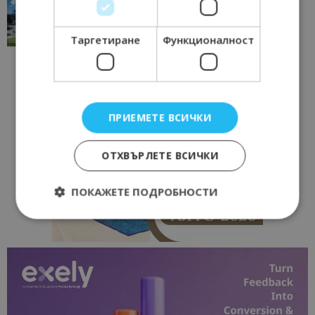
“Пощенска картичка от…”: Перник – град на
традициите, културата и вдъхновяващите...
17/06/2026 09:01
Перник
Таргетиране
Функционалност
ПРИЕМЕТЕ ВСИЧКИ
ОТХВЪРЛЕТЕ ВСИЧКИ
ПОКАЖЕТЕ ПОДРОБНОСТИ
Строго необходимо
Ефективност
Таргетиране
Функционалност
Строго необходимите бисквитки позволяват
основната функционалност на уебсайта, като