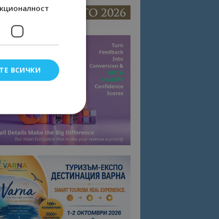
кционалност
ТЕ ВСИЧКИ
елско влизане и
тки.
омните съгласието
квитки на сайта.