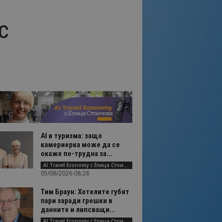
с
AI в туризма: защо
камериерка може да се
окаже по-трудна за...
AI Travel Economy с Елица Стоилова
05/08/2026 08:28
Тим Браун: Хотелите губят
пари заради грешки в
данните и липсващи...
AI Travel Economy с Елица Стоилова