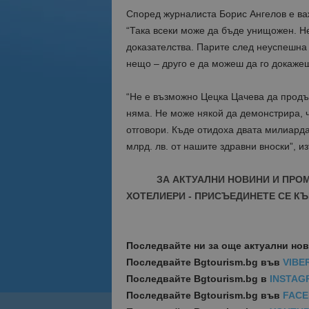
Според журналиста Борис Ангелов е ва
“Така всеки може да бъде унищожен. Не
доказателства. Парите след неуспешна
нещо – друго е да можеш да го докажеш”
“Не е възможно Цецка Цачева да продъ
няма. Не може някой да демонстрира, ч
отговори. Къде отидоха двата милиарда
млрд. лв. от нашите здравни вноски”, и
ЗА АКТУАЛНИ НОВИНИ И ПРО
ХОТЕЛИЕРИ - ПРИСЪЕДИНЕТЕ СЕ КЪ
Последвайте ни за още актуални но
Последвайте
Bgtourism.bg във
VIBE
Последвайте
Bgtourism.bg в
INSTAG
Последвайте
Bgtourism.bg във
FAC