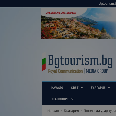
Bgtourism.
B
g
t
o
u
r
i
НАЧАЛО
СВЯТ
БЪЛГАРИЯ
s
m
.
ТРАНСПОРТ
b
g
Начало
България
Понесе ли удар тури
–