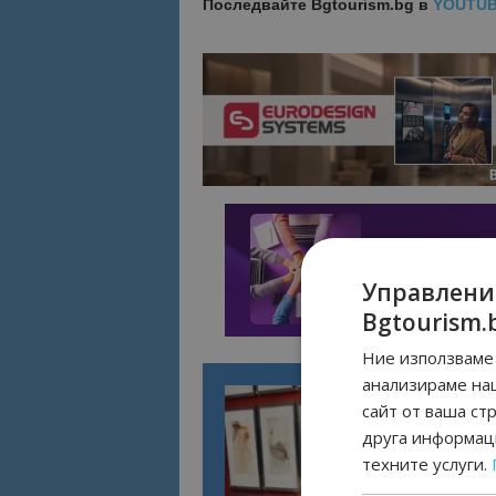
Последвайте
Bgtourism.bg в
YOUTU
Управлени
Bgtourism.
Ние използваме 
анализираме на
сайт от ваша ст
друга информаци
техните услуги.