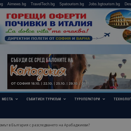
bg
Airnews.bg
TravelTech.bg
Spatourism.bg
Jobs.bgtourism.bg
Des
МЕСТА
СЪБИТИЕН ТУРИЗЪМ
ТУРОПЕРАТОРИ
ТЕХНОЛО
змът в България с разследването на Арабаджиеви?