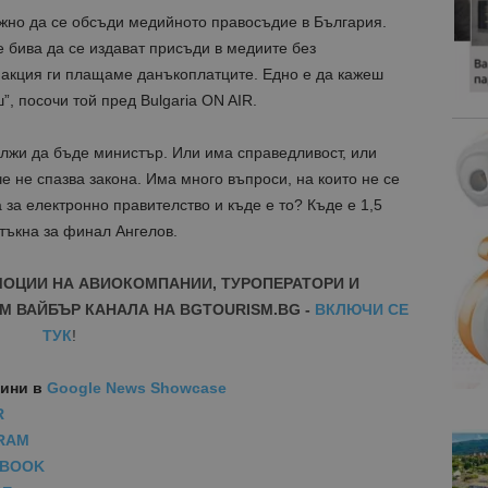
жно да се обсъди медийното правосъдие в България.
 бива да се издават присъди в медиите без
 акция ги плащаме данъкоплатците. Едно е да кажеш
, посочи той пред Bulgaria ON AIR.
лжи да бъде министър. Или има справедливост, или
е не спазва закона. Има много въпроси, на които не се
 за електронно правителство и къде е то? Къде е 1,5
зтъкна за финал Ангелов.
МОЦИИ НА АВИОКОМПАНИИ, ТУРОПЕРАТОРИ И
М ВАЙБЪР КАНАЛА НА BGTOURISM.BG -
ВКЛЮЧИ СЕ
ТУК
!
вини
в
Google News Showcase
R
RAM
EBOOK