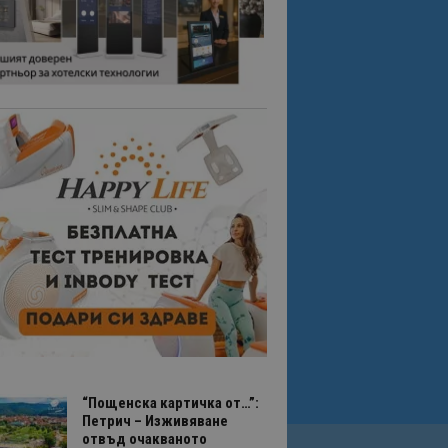
“Пощенска картичка от…”:
Петрич – Изживяване
отвъд очакваното