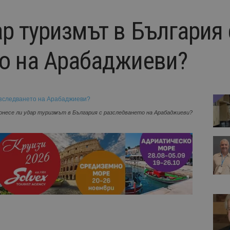
р туризмът в България 
о на Арабаджиеви?
онесе ли удар туризмът в България с разследването на Арабаджиеви?