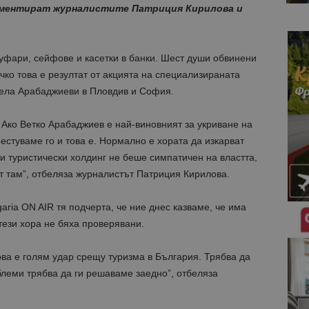
 коментират журналистите Патриция Кирилова и
куфари, сейфове и касетки в банки. Шест души обвинени
чко това е резултат от акцията на специализираната
нела Арабаджиеви в Пловдив и София.
. Ако Ветко Арабаджиев е най-виновният за укриване на
естуваме го и това е. Нормално е хората да изкарват
и туристически холдинг не беше симпатичен на властта,
 там”, отбеляза журналистът Патриция Кирилова.
garia ON AIR тя подчерта, че ние днес казваме, че има
тези хора не бяха проверявани.
ова е голям удар срещу туризма в България. Трябва да
леми трябва да ги решаваме заедно”, отбеляза