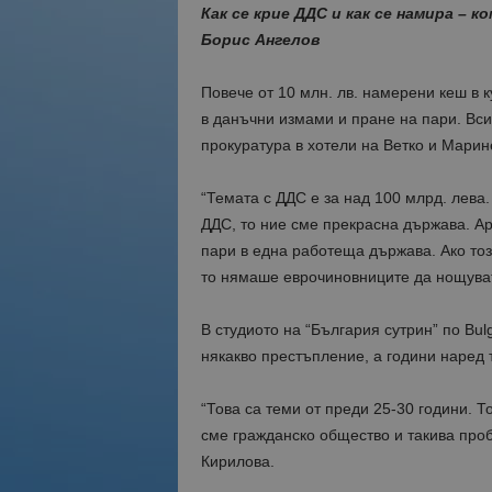
Как се крие ДДС и как се намира –
Борис Ангелов
Повече от 10 млн. лв. намерени кеш в 
в данъчни измами и пране на пари. Вси
прокуратура в хотели на Ветко и Мари
“Темата с ДДС е за над 100 млрд. лева
ДДС, то ние сме прекрасна държава. Ар
пари в една работеща държава. Ако тоз
то нямаше еврочиновниците да нощуват
В студиото на “България сутрин” по Bul
някакво престъпление, а години наред 
“Това са теми от преди 25-30 години. Т
сме гражданско общество и такива проб
Кирилова.