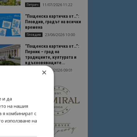
11/07/2026 11:22
Петрич
“Пощенска картичка от…”:
Пловдив, градът на всички
времена
23/06/2026 10:00
Пловдив
“Пощенска картичка от…”:
Перник – град на
традициите, културата и
вдъхновяващите...
×
17/06/2026 09:01
Перник
 и да
ето на нашия
а я комбинират с
то използване на