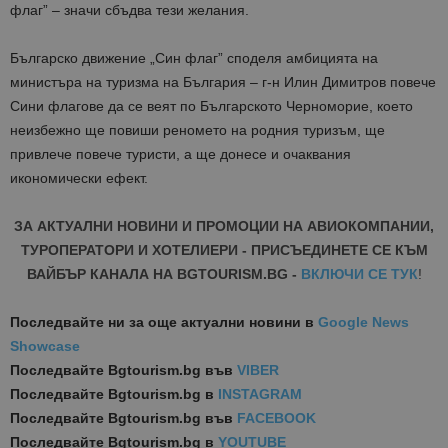
флаг” – значи сбъдва тези желания.
Българско движение „Син флаг” споделя амбицията на
министъра на туризма на България – г-н Илин Димитров повече
Сини флагове да се веят по Българското Черноморие, което
неизбежно ще повиши реномето на родния туризъм, ще
привлече повече туристи, а ще донесе и очаквания
икономически ефект.
ЗА АКТУАЛНИ НОВИНИ И ПРОМОЦИИ НА АВИОКОМПАНИИ,
ТУРОПЕРАТОРИ И ХОТЕЛИЕРИ - ПРИСЪЕДИНЕТЕ СЕ КЪМ
ВАЙБЪР КАНАЛА НА BGTOURISM.BG -
ВКЛЮЧИ СЕ ТУК
!
Последвайте ни за още актуални новини
в
Google News
Showcase
Последвайте
Bgtourism.bg във
VIBER
Последвайте
Bgtourism.bg в
INSTAGRAM
Последвайте
Bgtourism.bg във
FACEBOOK
Последвайте
Bgtourism.bg в
YOUTUBE