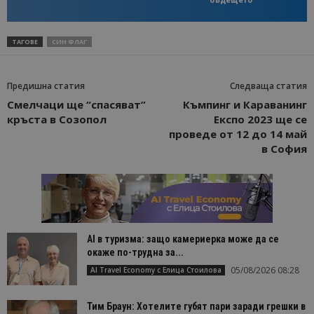
ТАГОВЕ
СИН ФЛАГ
Предишна статия
Следваща статия
Смелчаци ще “спасяват”
Къмпинг и Караванинг
кръста в Созопол
Експо 2023 ще се
проведе от 12 до 14 май
в София
AI в туризма: защо камериерка може да се
окаже по-трудна за...
05/08/2026 08:28
AI Travel Economy с Елица Стоилова
Тим Браун: Хотелите губят пари заради грешки в