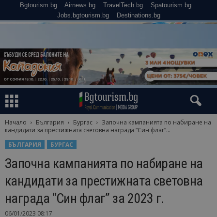
Bgtourism.bg
Airnews.bg
TravelTech.bg
Spatourism.bg
Jobs.bgtourism.bg
Destinations.bg
Начало
България
Бургас
Започна кампанията по набиране на
кандидати за престижната световна награда “Син флаг”...
БЪЛГАРИЯ
БУРГАС
Започна кампанията по набиране на
кандидати за престижната световна
награда “Син флаг” за 2023 г.
06/01/2023 08:17