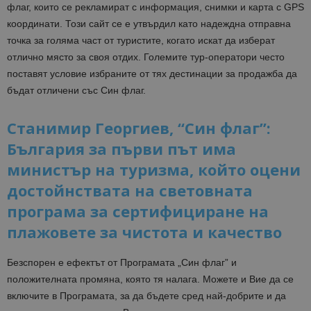
флаг, които се рекламират с информация, снимки и карта с GPS
координати. Този сайт се е утвърдил като надеждна отправна
точка за голяма част от туристите, когато искат да изберат
отлично място за своя отдих. Големите тур-оператори често
поставят условие избраните от тях дестинации за продажба да
бъдат отличени със Син флаг.
Станимир Георгиев, “Син флаг”:
България за първи път има
министър на туризма, който оцени
достойнствата на световната
програма за сертифициране на
плажовете за чистота и качество
Безспорен е ефектът от Програмата „Син флаг” и
положителната промяна, която тя налага. Можете и Вие да се
включите в Програмата, за да бъдете сред най-добрите и да