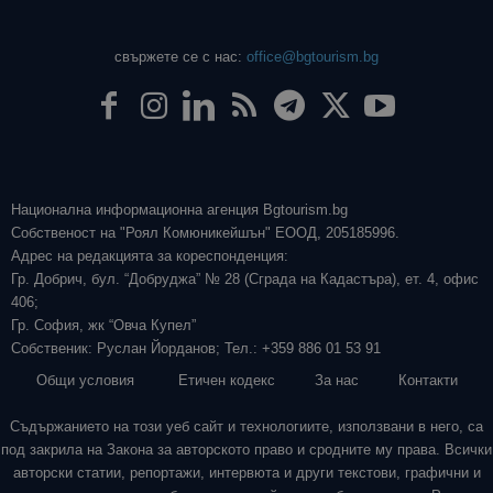
свържете се с нас:
office@bgtourism.bg
Национална информационна агенция Bgtourism.bg
Собственост на "Роял Комюникейшън" ЕООД, 205185996.
Адрес на редакцията за кореспонденция:
Гр. Добрич, бул. “Добруджа” № 28 (Сграда на Кадастъра), ет. 4, офис
406;
Гр. София, жк “Овча Купел”
Собственик: Руслан Йорданов; Тел.: +359 886 01 53 91
Общи условия
Етичен кодекс
За нас
Контакти
Съдържанието на този уеб сайт и технологиите, използвани в него, са
под закрила на Закона за авторското право и сродните му права. Всички
авторски статии, репортажи, интервюта и други текстови, графични и