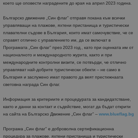
което ще оповести наградените до края на април 2023 година.
Българско движение „Син флаг” отправя покана към всички
управляващи на плажове, яхтени пристанища и туристически
плавателни съдове в България, които имат самочувствие, че се
справят отлично с управлението им, да се включат в
Програмата „Син флаг” през 2023 год., като при оценката им от
националното и международното журита, както и при
международните контролни визити, се потвърди, че отлично
управляват най-добрите туристически обекти – не само в
България и заслужено имат правото да веят престижнаата
световна награда Син флаг.
Информация за критериите и процедурата за кандидатстване,
както и данни за контакт и съдействие, могат да бъдат открити
на сайта на Българско Движение „Син флаг” –
www.blueflag.bg
Програма „Син флаг” е доброволна сертификационна
процедура за плажове, яхтени пристанища и туристически