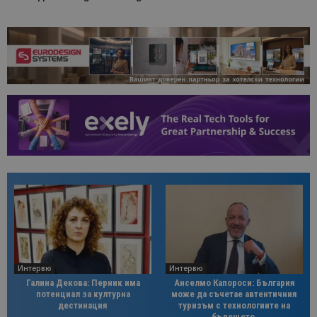
Интервю
Интервю
Галина Декова: Перник има
Анселмо Капороси: България
потенциал за културна
може да съчетае автентичния
дестинация
туризъм с технологиите на
бъдещето