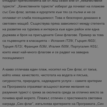
отпаднат притесненията Ви от лош сезон или от „некачествени
туристи”. „Качествените туристи” избират да почиват на плажове
със Син флаг, затова и курортите към тях са пълни и не се
оплакват от слаба посещаемост. Това е безспорно доказано в
световен мащаб. Съществува пряка зависимост между степента
на развитие на туризма и интереса към един район или една
държава и броя на присъдените Сини флагове. Пример за това
са първенците в класацията – Испания /729/, Гърция /602/,
Турция /572/, Франция /536/, Италия /509/, Португалия /431/,
които имат най-много флагове и се радват на завидна
посещаемост.
А какво отличава един плаж, носител на Син флаг, от такъв,
който няма: качеството, чистотата на водата и пясъка,
сигурността, природата, надеждните услуги – самите критерии
на Програмата отразяват всъщност всички желания на
разумния турист с грижа за околната среда за отлично място за
почивка край морето. Плажът, отличен с престижната световна
награда „Син флаг”, изпълнява критериите на Програмата „Син