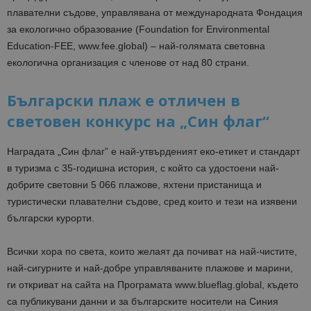
плавателни съдове, управлявана от международната Фондация
за екологично образование (Foundation for Environmental
Education-FEE, www.fee.global) – най-голямата световна
екологична организация с членове от над 80 страни.
Български плаж е отличен в
световен конкурс на „Син флаг“
Наградата „Син флаг” е най-утвърденият еко-етикет и стандарт
в туризма с 35-годишна история, с който са удостоени най-
добрите световни 5 066 плажове, яхтени пристанища и
туристически плавателни съдове, сред които и тези на изявени
български курорти.
Всички хора по света, които желаят да почиват на най-чистите,
най-сигурните и най-добре управляваните плажове и марини,
ги откриват на сайта на Програмата www.blueflag.global, където
са публикувани данни и за българските носители на Синия