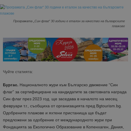
Програмата „Син флаг“ 30 години е еталон за качество на българските
плажове
Чуйте статията:
Бургас.
Националното жури към Българско движение “Син
флаг” за сертифициране на кандидатите за световната награда
Син флаг през 2023 год. ще заседава в началото на месец
февруари т.г., съобщиха от организацията пред Bgtourism.bg.
Одобрените плажове и яхтени пристанища ще бъдат
предложени за одобрение от международното жури при
Фондацията за Екологично Образование в Копенхаген, Дания,